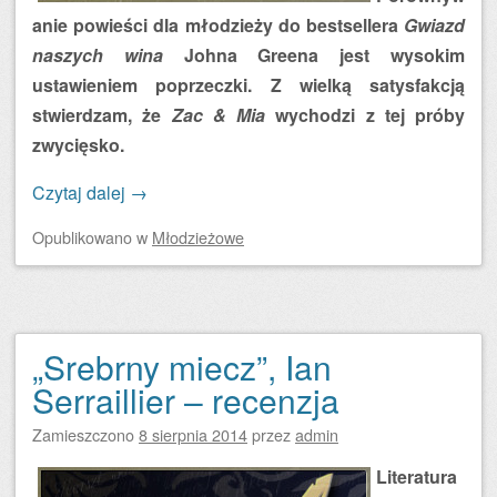
anie powieści dla młodzieży do bestsellera
Gwiazd
naszych wina
Johna Greena jest wysokim
ustawieniem poprzeczki. Z wielką satysfakcją
stwierdzam, że
Zac & Mia
wychodzi z tej próby
zwycięsko.
Czytaj dalej
→
Opublikowano
w
Młodzieżowe
„Srebrny miecz”, Ian
Serraillier – recenzja
Zamieszczono
8 sierpnia 2014
przez
admin
Literatura