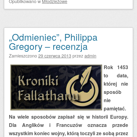
Opublikowano
w
Młodzieżowe
„Odmieniec”, Philippa
Gregory – recenzja
Zamieszczono
29 czerwca 2013
przez
admin
Rok 1453
to data,
której nie
sposób
nie
pamiętać.
Na wiele sposobów zapisał się w historii Europy.
Dla Anglików i Francuzów oznacza przede
wszystkim koniec wojny, którą toczyli ze sobą przez