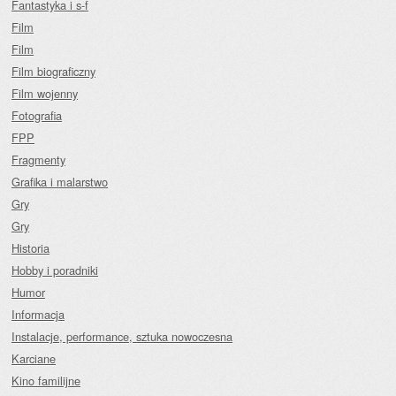
Fantastyka i s-f
Film
Film
Film biograficzny
Film wojenny
Fotografia
FPP
Fragmenty
Grafika i malarstwo
Gry
Gry
Historia
Hobby i poradniki
Humor
Informacja
Instalacje, performance, sztuka nowoczesna
Karciane
Kino familijne