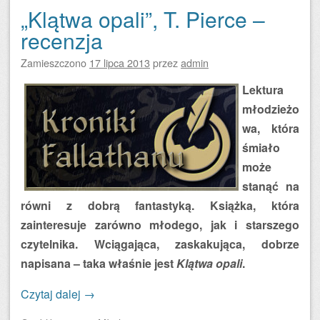
„Klątwa opali”, T. Pierce –
recenzja
Zamieszczono
17 lipca 2013
przez
admin
Lektura
młodzieżo
wa, która
śmiało
może
stanąć na
równi z dobrą fantastyką. Książka, która
zainteresuje zarówno młodego, jak i starszego
czytelnika. Wciągająca, zaskakująca, dobrze
napisana – taka właśnie jest
Klątwa opali
.
Czytaj dalej
→