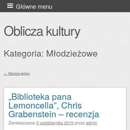
Przejdź
Główne menu
do
treści
Oblicza kultury
Kategoria:
Młodzieżowe
←
Starsze wpisy
Zobacz wpisy
„Biblioteka pana
Lemoncella”, Chris
Grabenstein – recenzja
Zamieszczono
5 października 2015
przez
admin