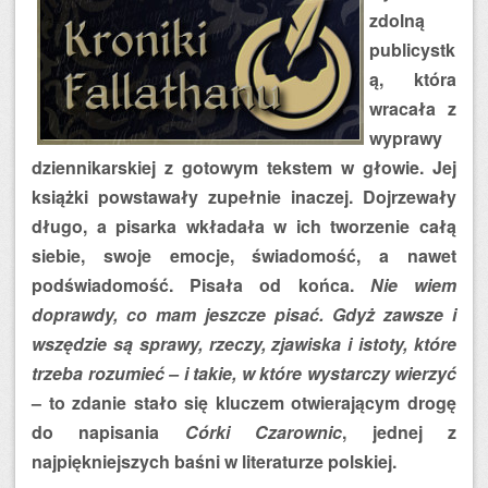
zdolną
publicystk
ą, która
wracała z
wyprawy
dziennikarskiej z gotowym tekstem w głowie. Jej
książki powstawały zupełnie inaczej. Dojrzewały
długo, a pisarka wkładała w ich tworzenie całą
siebie, swoje emocje, świadomość, a nawet
podświadomość. Pisała od końca.
Nie wiem
doprawdy, co mam jeszcze pisać. Gdyż zawsze i
wszędzie są sprawy, rzeczy, zjawiska i istoty, które
trzeba rozumieć – i takie, w które wystarczy wierzyć
– to zdanie stało się kluczem otwierającym drogę
do napisania
Córki Czarownic
, jednej z
najpiękniejszych baśni w literaturze polskiej.