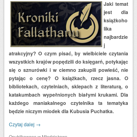
Jaki temat
jest dla
książkoho
lika
najbardzie
j
atrakcyjny? O czym pisać, by wielbiciele czytania
wszystkich krajów popędzili do księgarń, potykając
się o sznurówki i w ciemno zakupili powieść, nie
pytając o cenę? O książkach, rzecz jasna. O
bibliotekach, czytelniach, sklepach z literaturą, o
katakumbach wypełnionych białymi krukami. Dla
każdego maniakalnego czytelnika ta tematyka
będzie niczym miodek dla Kubusia Puchatka.
Czytaj dalej
→
Opublikowano
w
Młodzieżowe