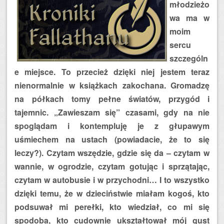
młodzieżo
wa ma w
moim
sercu
szczególn
e miejsce. To przecież dzięki niej jestem teraz
nienormalnie w książkach zakochana. Gromadzę
na półkach tomy pełne światów, przygód i
tajemnic. „Zawieszam się” czasami, gdy na nie
spoglądam i kontempluję je z głupawym
uśmiechem na ustach (powiadacie, że to się
leczy?). Czytam wszędzie, gdzie się da – czytam w
wannie, w ogrodzie, czytam gotując i sprzątając,
czytam w autobusie i w przychodni… I to wszystko
dzięki temu, że w dzieciństwie miałam kogoś, kto
podsuwał mi perełki, kto wiedział, co mi się
spodoba, kto cudownie ukształtował mój gust