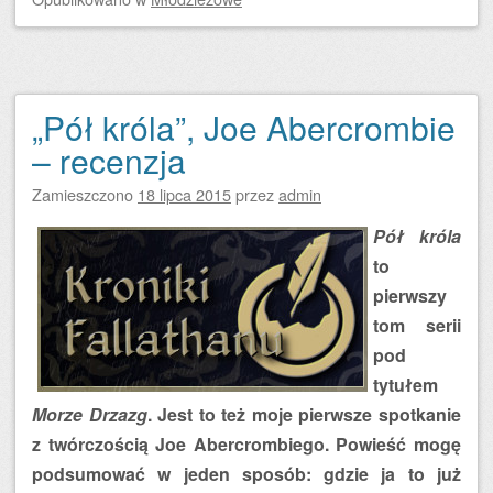
„Pół króla”, Joe Abercrombie
– recenzja
Zamieszczono
18 lipca 2015
przez
admin
Pół króla
to
pierwszy
tom serii
pod
tytułem
Morze Drzazg
. Jest to też moje pierwsze spotkanie
z twórczością Joe Abercrombiego. Powieść mogę
podsumować w jeden sposób: gdzie ja to już