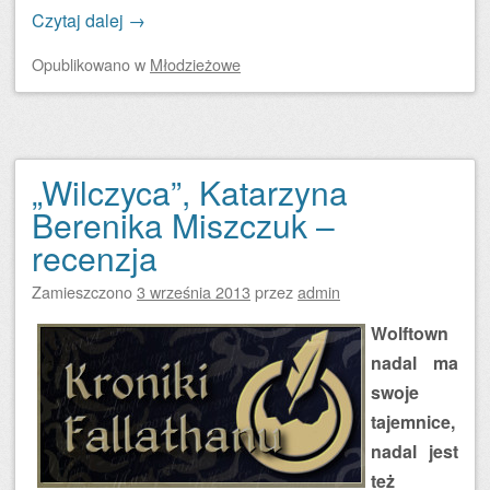
Czytaj dalej
→
Opublikowano
w
Młodzieżowe
„Wilczyca”, Katarzyna
Berenika Miszczuk –
recenzja
Zamieszczono
3 września 2013
przez
admin
Wolftown
nadal ma
swoje
tajemnice,
nadal jest
też