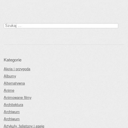
Zobacz wpisy
Szukaj:
Kategorie
Akcja i przygoda
Albumy
Alternatywna
Anime
Animowane filmy
Architektura
Archiwum
Archiwum
Artykuły, felietony i eseje