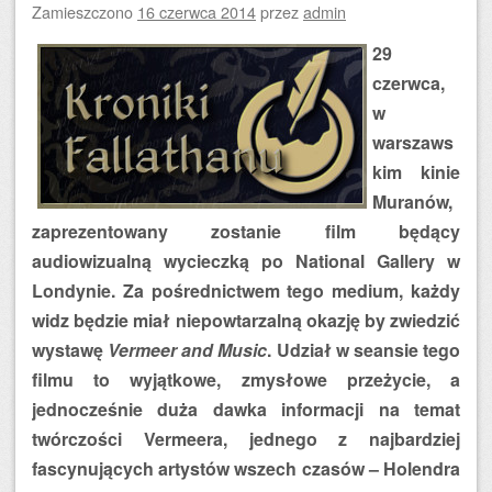
Zamieszczono
16 czerwca 2014
przez
admin
29
czerwca,
w
warszaws
kim kinie
Muranów,
zaprezentowany zostanie film będący
audiowizualną wycieczką po National Gallery w
Londynie. Za pośrednictwem tego medium, każdy
widz będzie miał niepowtarzalną okazję by zwiedzić
wystawę
Vermeer and Music
. Udział w seansie tego
filmu to wyjątkowe, zmysłowe przeżycie, a
jednocześnie duża dawka informacji na temat
twórczości Vermeera, jednego z najbardziej
fascynujących artystów wszech czasów – Holendra