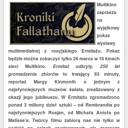
Multikino
zaprasza
na
wyjątkowy
pokaz
wystawy
multimedialnej z rosyjskiego Ermitażu. Pokaz
będzie można zobaczyć tylko 26 marca w 16 kinach
sieci Multikino.
Ermitaż odkryty. 250 lat
gromadzenia zbiorów
to trwający 83 minuty,
reportaż Margy Kinmonth o jednym z
najsłynniejszych muzeów świata, zrealizowany z
okazji jego jubileuszu. W Ermitażu zgromadzono
ponad 3 miliony dzieł sztuki – od Rembrandta po
najsłynniejszych Rosjan, od Michała Anioła po
Matisse’a. Twórcy filmu zabiorą nas nie tylko
w
podróż po salach wystawowych, ale zaproszą