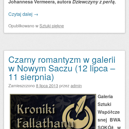
Johannesa Vermeera, autora
Dziewczyny z perłą
.
Czytaj dalej
→
Opublikowano
w
Sztuki piękne
Czarny romantyzm w galerii
w Nowym Saczu (12 lipca –
11 sierpnia)
Zamieszczono
8 lipca 2013
przez
admin
Galeria
Sztuki
Współcze
snej BWA
SOKÓŁ w