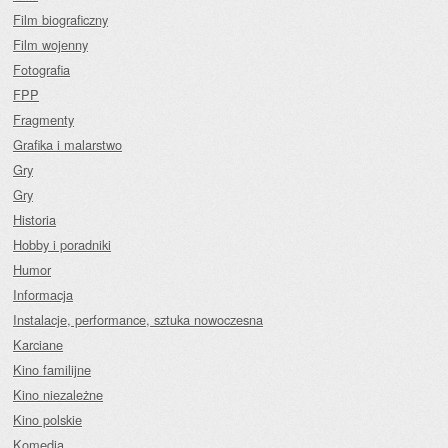
Film biograficzny
Film wojenny
Fotografia
FPP
Fragmenty
Grafika i malarstwo
Gry
Gry
Historia
Hobby i poradniki
Humor
Informacja
Instalacje, performance, sztuka nowoczesna
Karciane
Kino familijne
Kino niezależne
Kino polskie
Komedia