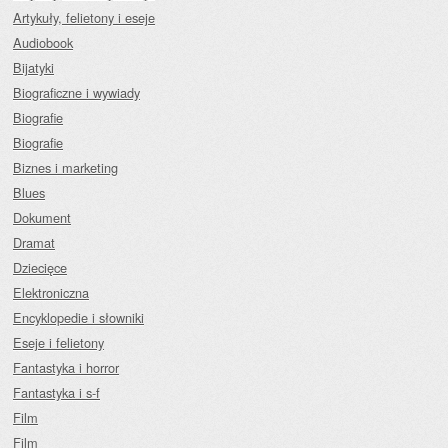
Artykuły, felietony i eseje
Audiobook
Bijatyki
Biograficzne i wywiady
Biografie
Biografie
Biznes i marketing
Blues
Dokument
Dramat
Dziecięce
Elektroniczna
Encyklopedie i słowniki
Eseje i felietony
Fantastyka i horror
Fantastyka i s-f
Film
Film