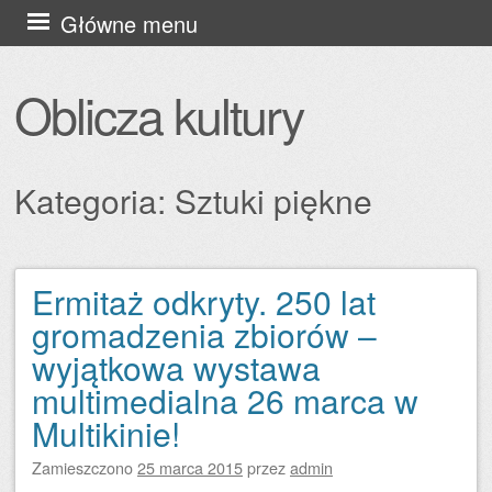
Przejdź
Główne menu
do
treści
Oblicza kultury
Kategoria:
Sztuki piękne
Ermitaż odkryty. 250 lat
Zobacz wpisy
gromadzenia zbiorów –
wyjątkowa wystawa
multimedialna 26 marca w
Multikinie!
Zamieszczono
25 marca 2015
przez
admin