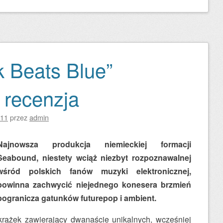
 Beats Blue”
 recenzja
011
przez
admin
Najnowsza produkcja niemieckiej formacji
Seabound, niestety wciąż niezbyt rozpoznawalnej
wśród polskich fanów muzyki elektronicznej,
powinna zachwycić niejednego konesera brzmień
pogranicza gatunków futurepop i ambient.
krążek zawierający dwanaście unikalnych, wcześniej