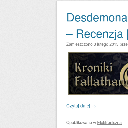
Desdemona 
– Recenzja 
Zamieszczono
3 lutego 2013
prz
Czytaj dalej
→
Opublikowano
w
Elektroniczna