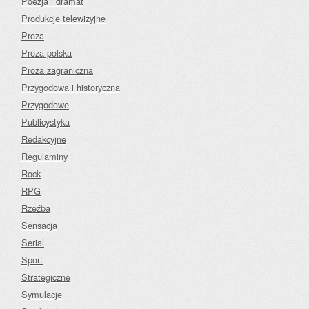
Poezja i dramat
Produkcje telewizyjne
Proza
Proza polska
Proza zagraniczna
Przygodowa i historyczna
Przygodowe
Publicystyka
Redakcyjne
Regulaminy
Rock
RPG
Rzeźba
Sensacja
Serial
Sport
Strategiczne
Symulacje