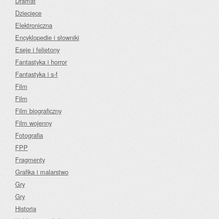
Dramat
Dziecięce
Elektroniczna
Encyklopedie i słowniki
Eseje i felietony
Fantastyka i horror
Fantastyka i s-f
Film
Film
Film biograficzny
Film wojenny
Fotografia
FPP
Fragmenty
Grafika i malarstwo
Gry
Gry
Historia