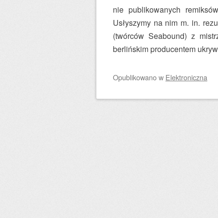
nie publikowanych remiksó
Usłyszymy na nim m. in. rezu
(twórców Seabound) z mistr
berlińskim producentem ukry
Opublikowano
w
Elektroniczna
Zobacz wpisy