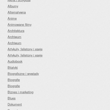
Albumy
Alternatywna
Anime
Animowane filmy
Architektura
Archiwum
Archiwum
Artykuły, felietony i eseje
Artykuły, felietony i eseje
Audiobook
Bijatyki
Biograficzne i wywiady
Biografie
Biografie
Biznes i marketing
Blues
Dokument