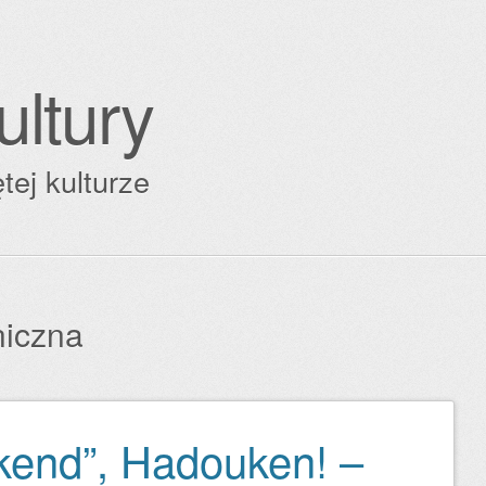
ultury
tej kulturze
niczna
kend”, Hadouken! –