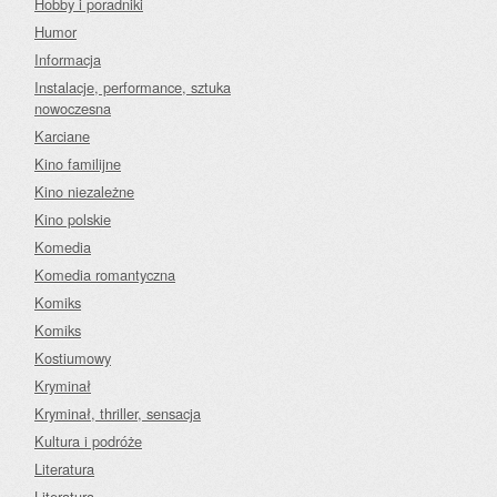
Hobby i poradniki
Humor
Informacja
Instalacje, performance, sztuka
nowoczesna
Karciane
Kino familijne
Kino niezależne
Kino polskie
Komedia
Komedia romantyczna
Komiks
Komiks
Kostiumowy
Kryminał
Kryminał, thriller, sensacja
Kultura i podróże
Literatura
Literatura