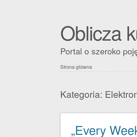
Oblicza k
Portal o szeroko poję
Przejdź
Strona główna
Główne menu
do
treści
Kategoria:
Elektro
„Every Wee
Zobacz wpisy