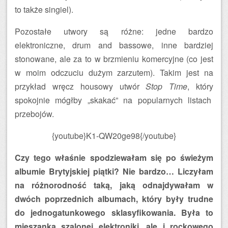
to także singiel).
Pozostałe utwory są różne: jedne bardzo
elektroniczne, drum and bassowe, inne bardziej
stonowane, ale za to w brzmieniu komercyjne (co jest
w moim odczuciu dużym zarzutem). Takim jest na
przykład wręcz housowy utwór
Stop Time
, który
spokojnie mógłby „skakać” na popularnych listach
przebojów.
{youtube}K1-QW20ge98{/youtube}
Czy tego właśnie spodziewałam się po świeżym
albumie Brytyjskiej piątki? Nie bardzo… Liczyłam
na różnorodność taką, jaką odnajdywałam w
dwóch poprzednich albumach, który były trudne
do jednogatunkowego sklasyfikowania. Była to
mieszanka szalonej elektroniki, ale i rockowego