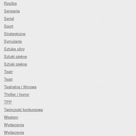
Rzeźba
Sensacja
Serial
Sport
Strategiczne
Symulacje
Sztuka ulicy
Sztuki piękne
Sztuki piękne
Teatr
Teatr
Teatralna i filmowa
Thriller i horror
TPP
Twórczość konkursowa
Western
Wydarzenia
Wydarzenia