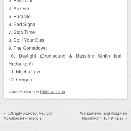
3. Bliss Out
4. As One
5. Parasite
6. Bad Signal
7. Stop Time
8. Spill Your Guts
9. The Comedown
10. Daylight (Drumsound & Bassline Smith feat.
Hadouken!)
11. Mecha Love
12. Oxygen
Opublikowano
w
Elektroniczna
Zobacz wpisy
←
„Okrągły przekręt”, Maurycy
Warszawskie Targi Książki na
Nowakowski – recencja
Narodowym (16-19 maja)
→