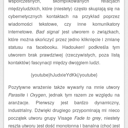
współczesnych, skomplikowanych relacjach
międzyludzkich, które (niestety) często skupiają się na
cybernetycznych kontaktach na przykład poprzez
wiadomości tekstowe, czy inne komunikatory
internetowe.
Bad signal
jest utworem o związkach,
które można skończyć przez jedno kliknięcie i zmianę
statusu na facebooku. Hadouken! podkreśla tym
utworem brak prawdziwej (rzeczywistych, poza listą
kontaktów) fascynacji między dwojgiem ludzi.
{youtube}hJudxieYdKk{/youtube}
Pozytywne wrażenie także wywarły na mnie utwory
Parasite
i
Oxygen
, jednak tym razem ze względu na
aranżacje. Pierwszy jest bardzo dynamiczny,
industrialny. Dźwięki drugiego przypominają mi nieco
początek utworu grupy Visage
Fade to grey
, niestety
reszta utworu jest dość monotonna i banalna (choć jest