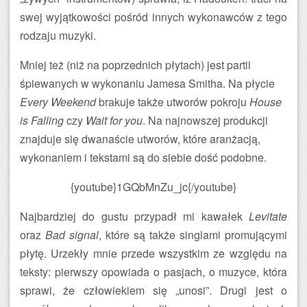
swej wyjątkowości pośród innych wykonawców z tego
rodzaju muzyki.
Mniej też (niż na poprzednich płytach) jest partii
śpiewanych w wykonaniu Jamesa Smitha. Na płycie
Every Weekend
brakuje także utworów pokroju
House
is Falling
czy
Wait for you
. Na najnowszej produkcji
znajduje się dwanaście utworów, które aranżacją,
wykonaniem i tekstami są do siebie dość podobne.
{youtube}1GQbMnZu_jc{/youtube}
Najbardziej do gustu przypadł mi kawałek
Levitate
oraz
Bad signal
, które są także singlami promującymi
płytę. Urzekły mnie przede wszystkim ze względu na
teksty: pierwszy opowiada o pasjach, o muzyce, która
sprawi, że człowiekiem się „unosi”. Drugi jest o