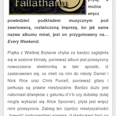
można
wręcz
powiedzieć podkładem muzycznym pod
zwariowaną, roztańczoną imprezę, bo jak sama
nazwa albumu mówi, jest on przygotowany na
…
Every Weekend
.
Piątka z Wielkiej Brytanie chyba za bardzo zagłębiła
się w szalone klimaty, ponieważ album jest przesycony
nowoczesna elektroniką w taki sposób, iż
zastanawiam się, co mieli na nim do roboty Daniel i
Nick Rice oraz Chris Purcell, ponieważ gitary i
perkusja są prawie niesłyszalne. Bardzo dużo jest
natomiast dźwięków z gatunku d’n’b czy dubstep (tutaj
mogła wykazać się Alice Spooner), płyta jest wręcz
nimi przesycona. Zabieg ten (oprócz niesłyszalności
„żywych” instrumentów) sprawia, iż Hadouken! traci na