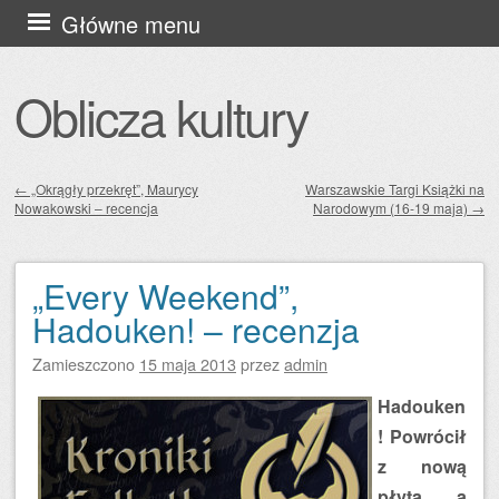
Przejdź
Główne menu
do
treści
Oblicza kultury
←
„Okrągły przekręt”, Maurycy
Warszawskie Targi Książki na
Nowakowski – recencja
Narodowym (16-19 maja)
→
Zobacz wpisy
„Every Weekend”,
Hadouken! – recenzja
Zamieszczono
15 maja 2013
przez
admin
Hadouken
! Powrócił
z nową
płytą, a