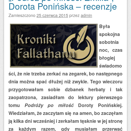
Dorota Ponińska – recenzje
Zamieszczono
25 czerwca 2015
przez
admin
Była
spokojna
sobotnia
noc, czas
błogiej
świadomo
ści, że nie trzeba zerkać na zegarek, bo następnego
dnia można spać dłużej niż zwykle. Tego wieczoru
przygotowałam sobie dzbanek herbaty i tak
zaopatrzona, zasiadłam do lektury pierwszego
tomu
Podróży po miłość
Doroty Ponińskiej.
Wiedziałam, że zaczytam się na amen, bo zaczęłam
ją kilka dni wcześniej i zerkałam tęsknie w jej stronę
za każdym razem, gdy musiałam przerwać