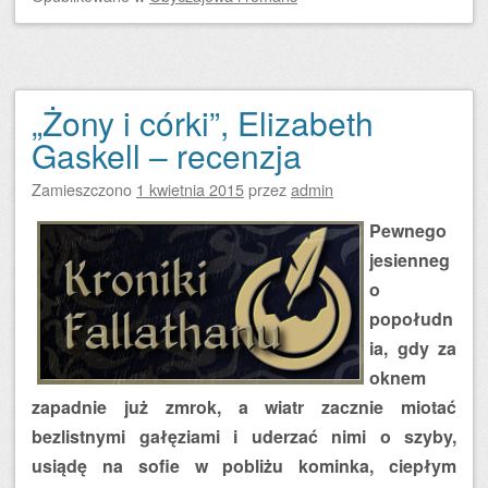
„Żony i córki”, Elizabeth
Gaskell – recenzja
Zamieszczono
1 kwietnia 2015
przez
admin
Pewnego
jesienneg
o
popołudn
ia, gdy za
oknem
zapadnie już zmrok, a wiatr zacznie miotać
bezlistnymi gałęziami i uderzać nimi o szyby,
usiądę na sofie w pobliżu kominka, ciepłym