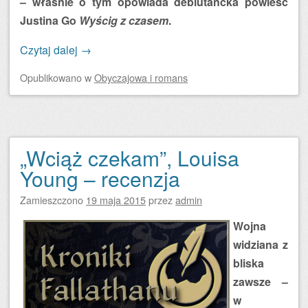
– właśnie o tym opowiada debiutancka powieść
Justina Go
Wyścig z czasem
.
Czytaj dalej
→
Opublikowano
w
Obyczajowa i romans
„Wciąż czekam”, Louisa
Young – recenzja
Zamieszczono
19 maja 2015
przez
admin
Wojna
widziana z
bliska
zawsze –
w