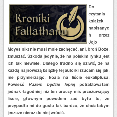
Do
czytania
książek
napisanyc
h przez
Jojo
Moyes nikt nie musi mnie zachęcać, ani, broń Boże,
zmuszać. Szkoda jedynie, że na polskim rynku jest
ich tak niewiele. Dlatego trudno się dziwić, że na
każdą najnowszą książkę tej autorki rzucam się jak,
nie przymierzając, koala na liście eukaliptusa.
Powieść
Razem będzie lepiej
potraktowałam
jednak łagodniej niż ten uroczy miś przeżuwający
liście, głównym powodem zaś było to, że
przypadła mi do gustu tak bardzo, że chciałabym
jeszcze nieraz do niej wrócić.