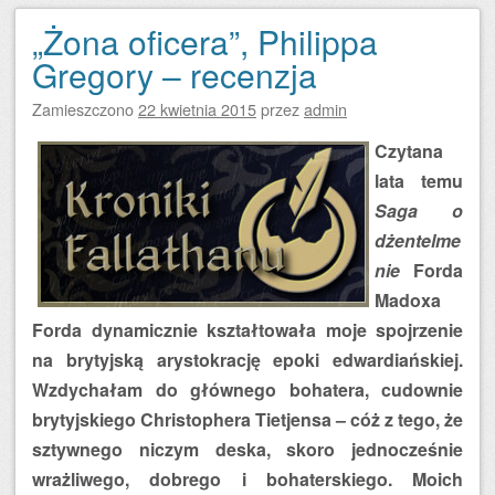
„Żona oficera”, Philippa
Gregory – recenzja
Zamieszczono
22 kwietnia 2015
przez
admin
Czytana
lata temu
Saga o
dżentelme
nie
Forda
Madoxa
Forda dynamicznie kształtowała moje spojrzenie
na brytyjską arystokrację epoki edwardiańskiej.
Wzdychałam do głównego bohatera, cudownie
brytyjskiego Christophera Tietjensa – cóż z tego, że
sztywnego niczym deska, skoro jednocześnie
wrażliwego, dobrego i bohaterskiego. Moich