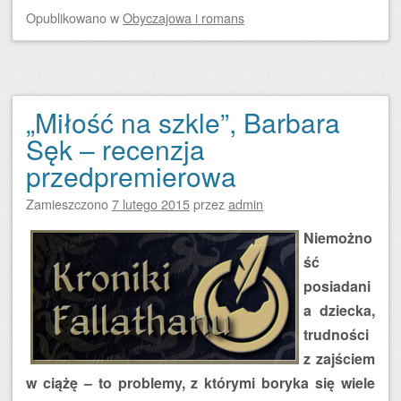
Opublikowano
w
Obyczajowa i romans
„Miłość na szkle”, Barbara
Sęk – recenzja
przedpremierowa
Zamieszczono
7 lutego 2015
przez
admin
Niemożno
ść
posiadani
a dziecka,
trudności
z zajściem
w ciążę – to problemy, z którymi boryka się wiele