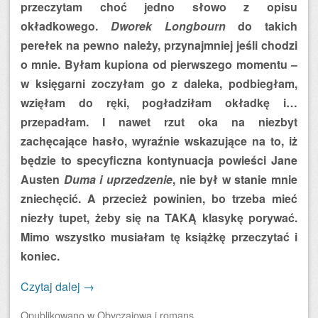
przeczytam choć jedno słowo z opisu
okładkowego.
Dworek Longbourn
do takich
perełek na pewno należy, przynajmniej jeśli chodzi
o mnie. Byłam kupiona od pierwszego momentu –
w księgarni zoczyłam go z daleka, podbiegłam,
wzięłam do ręki, pogładziłam okładkę i…
przepadłam. I nawet rzut oka na niezbyt
zachęcające hasło, wyraźnie wskazujące na to, iż
będzie to specyficzna kontynuacja powieści Jane
Austen
Duma i uprzedzenie
, nie był w stanie mnie
zniechęcić. A przecież powinien, bo trzeba mieć
niezły tupet, żeby się na TAKĄ klasykę porywać.
Mimo wszystko musiałam tę książkę przeczytać i
koniec.
Czytaj dalej
→
Opublikowano
w
Obyczajowa i romans