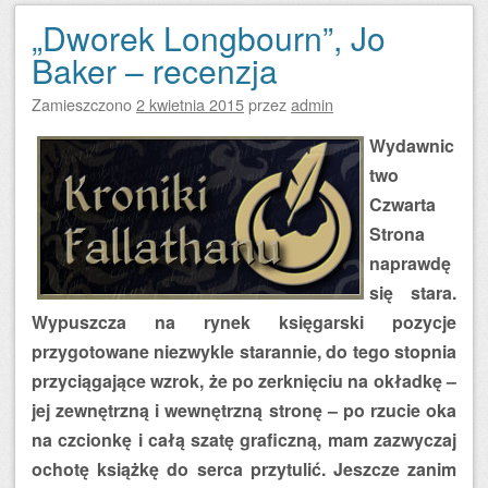
„Dworek Longbourn”, Jo
Baker – recenzja
Zamieszczono
2 kwietnia 2015
przez
admin
Wydawnic
two
Czwarta
Strona
naprawdę
się stara.
Wypuszcza na rynek księgarski pozycje
przygotowane niezwykle starannie, do tego stopnia
przyciągające wzrok, że po zerknięciu na okładkę –
jej zewnętrzną i wewnętrzną stronę – po rzucie oka
na czcionkę i całą szatę graficzną, mam zazwyczaj
ochotę książkę do serca przytulić. Jeszcze zanim