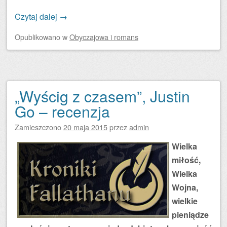
Czytaj dalej
→
Opublikowano
w
Obyczajowa i romans
„Wyścig z czasem”, Justin
Go – recenzja
Zamieszczono
20 maja 2015
przez
admin
Wielka
miłość,
Wielka
Wojna,
wielkie
pieniądze