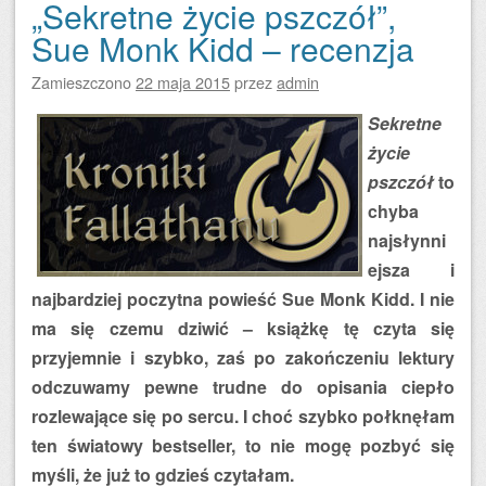
„Sekretne życie pszczół”,
Sue Monk Kidd – recenzja
Zamieszczono
22 maja 2015
przez
admin
Sekretne
życie
pszczół
to
chyba
najsłynni
ejsza i
najbardziej poczytna powieść Sue Monk Kidd. I nie
ma się czemu dziwić – książkę tę czyta się
przyjemnie i szybko, zaś po zakończeniu lektury
odczuwamy pewne trudne do opisania ciepło
rozlewające się po sercu. I choć szybko połknęłam
ten światowy bestseller, to nie mogę pozbyć się
myśli, że już to gdzieś czytałam.