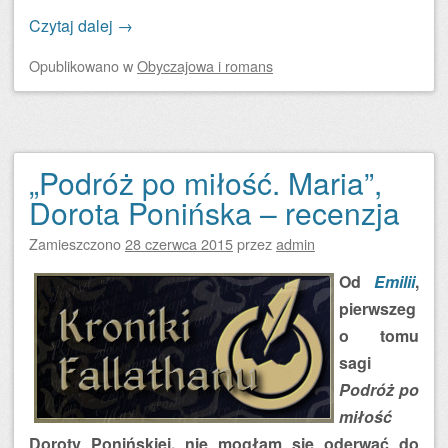
Czytaj dalej
→
Opublikowano
w
Obyczajowa i romans
„Podróż po miłość. Maria”,
Dorota Ponińska – recenzja
Zamieszczono
28 czerwca 2015
przez
admin
Od
Emilii
,
pierwszeg
o tomu
sagi
Podróż po
miłość
Doroty Ponińskiej, nie mogłam się oderwać do