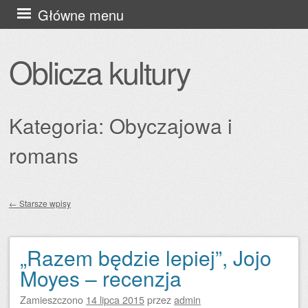
Przejdź
Główne menu
do
treści
Oblicza kultury
Kategoria:
Obyczajowa i
romans
←
Starsze wpisy
Zobacz wpisy
„Razem będzie lepiej”, Jojo
Moyes – recenzja
Zamieszczono
14 lipca 2015
przez
admin