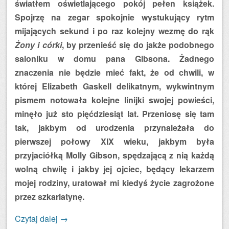
światłem oświetlającego pokój pełen książek.
Spojrzę na zegar spokojnie wystukujący rytm
mijających sekund i po raz kolejny wezmę do rąk
Żony i córki
, by przenieść się do jakże podobnego
saloniku w domu pana Gibsona. Żadnego
znaczenia nie będzie mieć fakt, że od chwili, w
której Elizabeth Gaskell delikatnym, wykwintnym
pismem notowała kolejne linijki swojej powieści,
minęło już sto pięćdziesiąt lat. Przeniosę się tam
tak, jakbym od urodzenia przynależała do
pierwszej połowy XIX wieku, jakbym była
przyjaciółką Molly Gibson, spędzającą z nią każdą
wolną chwilę i jakby jej ojciec, będący lekarzem
mojej rodziny, uratował mi kiedyś życie zagrożone
przez szkarlatynę.
Czytaj dalej
→