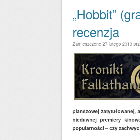
„Hobbit” (gr
recenzja
Zamieszczono
27 lutego 2013
pr
planszowej zatytułowanej, 
niedawnej premiery kinow
popularności – czy zachwyci