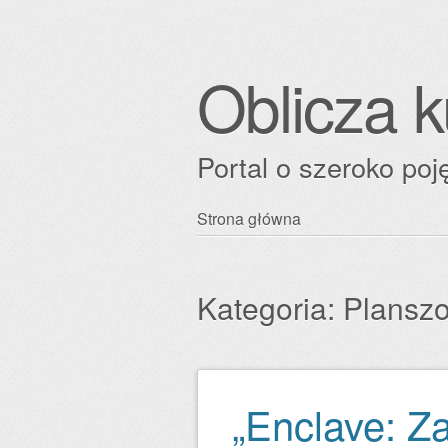
Oblicza k
Portal o szeroko poję
Przejdź
Strona główna
Główne menu
do
treści
Kategoria:
Plansz
„Enclave: Z
Zobacz wpisy