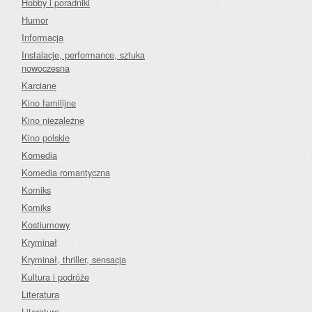
Hobby i poradniki
Humor
Informacja
Instalacje, performance, sztuka
nowoczesna
Karciane
Kino familijne
Kino niezależne
Kino polskie
Komedia
Komedia romantyczna
Komiks
Komiks
Kostiumowy
Kryminał
Kryminał, thriller, sensacja
Kultura i podróże
Literatura
Literatura