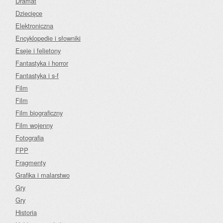
Dramat
Dziecięce
Elektroniczna
Encyklopedie i słowniki
Eseje i felietony
Fantastyka i horror
Fantastyka i s-f
Film
Film
Film biograficzny
Film wojenny
Fotografia
FPP
Fragmenty
Grafika i malarstwo
Gry
Gry
Historia