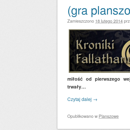
(gra plansz
Zamieszczono
18 lutego 2014
pr
miłość od pierwszego wej
trwały…
Czytaj dalej
→
Opublikowano
w
Planszowe