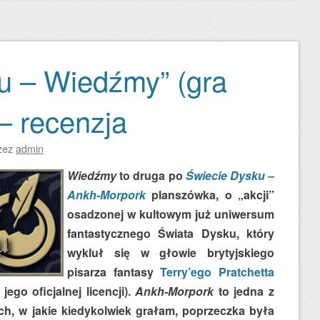
u – Wiedźmy” (gra
– recenzja
zez
admin
Wiedźmy
to druga po
Świecie Dysku –
Ankh-Morpork
planszówka, o „akcji”
osadzonej w kultowym już uniwersum
fantastycznego Świata Dysku, który
wykluł się w głowie brytyjskiego
pisarza fantasy
Terry’ego Pratchetta
jego oficjalnej licencji).
Ankh-Morpork
to jedna z
ch, w jakie kiedykolwiek grałam, poprzeczka była