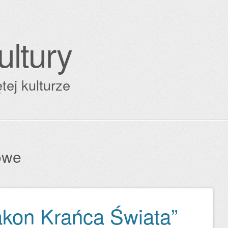
ultury
tej kulturze
owe
akon Krańca Świata”