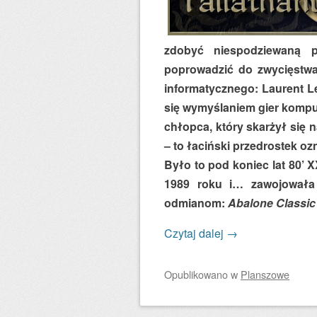
zdobyć niespodziewaną p
poprowadzić do zwycięstwa
informatycznego: Laurent Lev
się wymyślaniem gier komp
chłopca, który skarżył się n
– to łaciński przedrostek o
Było to pod koniec lat 80’ 
1989 roku i… zawojowała 
odmianom:
Abalone Classic
Czytaj dalej
→
Opublikowano
w
Planszowe