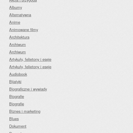
Albumy
Alternatywna
Anime
Animowane filmy
Architektura
Archiwum
Archiwum
Artykuły, felietony i eseje
Artykuły, felietony i eseje
Audiobook
Bijatyki
Biograficzne i wywiady
Biografie
Biografie
Biznes i marketing
Blues
Dokument