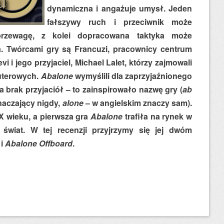
dynamiczna i angażuje umysł. Jeden
fałszywy ruch i przeciwnik może
rzewagę, z kolei dopracowana taktyka może
. Twórcami gry są Francuzi, pracownicy centrum
i i jego przyjaciel, Michael Lalet, którzy zajmowali
uterowych.
Abalone
wymyślili dla zaprzyjaźnionego
a brak przyjaciół – to zainspirowało nazwę gry (
ab
znaczający nigdy,
alone
– w angielskim znaczy sam).
XX wieku, a pierwsza gra
Abalone
trafiła na rynek w
świat. W tej recenzji przyjrzymy się jej dwóm
i
Abalone Offboard
.