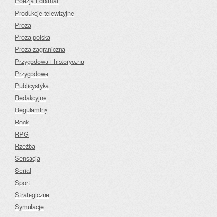
Poezja i dramat
Produkcje telewizyjne
Proza
Proza polska
Proza zagraniczna
Przygodowa i historyczna
Przygodowe
Publicystyka
Redakcyjne
Regulaminy
Rock
RPG
Rzeźba
Sensacja
Serial
Sport
Strategiczne
Symulacje