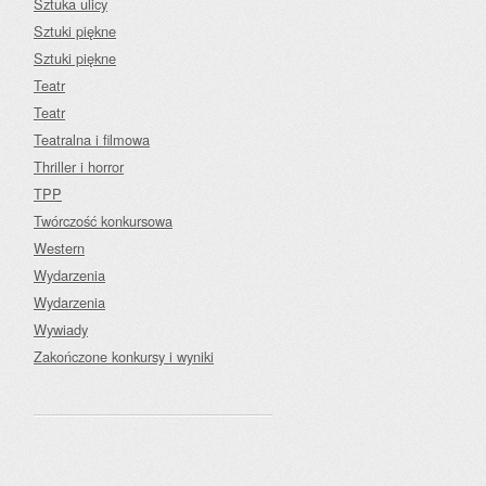
Sztuka ulicy
Sztuki piękne
Sztuki piękne
Teatr
Teatr
Teatralna i filmowa
Thriller i horror
TPP
Twórczość konkursowa
Western
Wydarzenia
Wydarzenia
Wywiady
Zakończone konkursy i wyniki