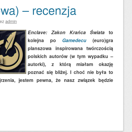
owa) – recenzja
zez
admin
Enclave: Zakon Krańca Świata
to
kolejna po
Gamedecu
(euro)gra
planszowa inspirowana twórczością
polskich autorów (w tym wypadku –
autorki), z którą miałam okazję
poznać się bliżej. I choć nie była to
rzenia, jestem pewna, że nasz związek będzie