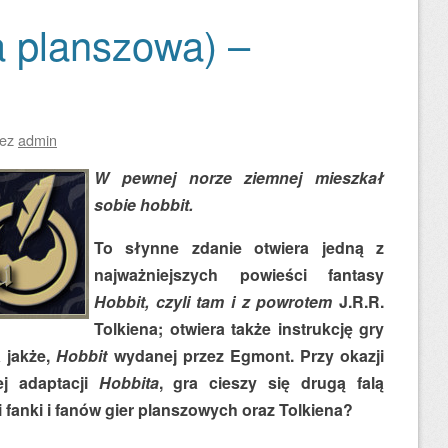
a planszowa) –
zez
admin
W pewnej norze ziemnej mieszkał
sobie hobbit.
To słynne zdanie otwiera jedną z
najważniejszych powieści fantasy
Hobbit, czyli tam i z powrotem
J.R.R.
Tolkiena; otwiera także instrukcję gry
a jakże,
Hobbit
wydanej przez Egmont. Przy okazji
ej adaptacji
Hobbita
, gra cieszy się drugą falą
 fanki i fanów gier planszowych oraz Tolkiena?