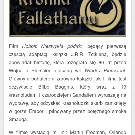
Film
Hobbit: Niezwykła podróż
, będący pierwszą
częścią adaptacji książki J.R.R. Tolkiena, będzie
opowiadał historię, która rozegrała się 60 lat przed
Wojną o Pierścień opisaną we
Władcy Pierścieni
.
Głównym bohaterem zarówno książki jak i filmu jest
oczywiście Bilbo Baggins, który wraz z 13
krasnoludami i czarodziejem Gandalfem wyruszają na
wyprawę, aby odzyskać krasnoludzki skarb zamknięty
w górze Erebor i pilnowany przez potężnego smoka
Smauga.
W filmie wystąpią m. in.: Martin Freeman, Orlando