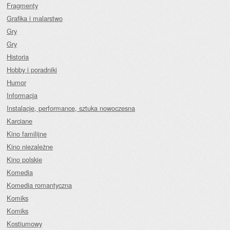
Fragmenty
Grafika i malarstwo
Gry
Gry
Historia
Hobby i poradniki
Humor
Informacja
Instalacje, performance, sztuka nowoczesna
Karciane
Kino familijne
Kino niezależne
Kino polskie
Komedia
Komedia romantyczna
Komiks
Komiks
Kostiumowy