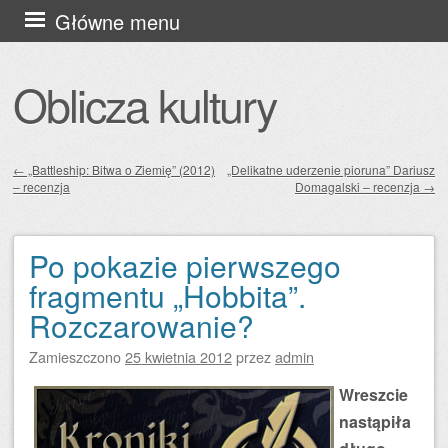
Przejdź
Główne menu
do
treści
Oblicza kultury
←
„Battleship: Bitwa o Ziemię” (2012)
„Delikatne uderzenie pioruna” Dariusz
– recenzja
Domagalski – recenzja
→
Zobacz wpisy
Po pokazie pierwszego
fragmentu „Hobbita”.
Rozczarowanie?
Zamieszczono
25 kwietnia 2012
przez
admin
Wreszcie
nastąpiła