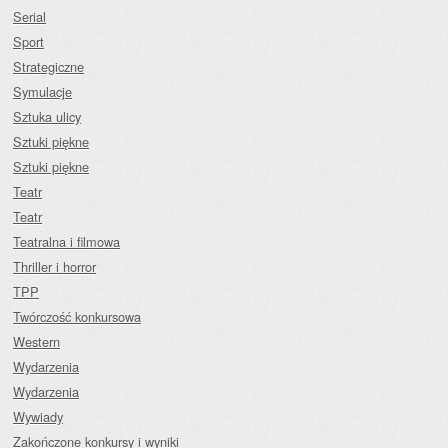
Serial
Sport
Strategiczne
Symulacje
Sztuka ulicy
Sztuki piękne
Sztuki piękne
Teatr
Teatr
Teatralna i filmowa
Thriller i horror
TPP
Twórczość konkursowa
Western
Wydarzenia
Wydarzenia
Wywiady
Zakończone konkursy i wyniki