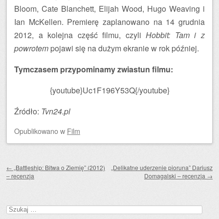
Bloom, Cate Blanchett, Elijah Wood, Hugo Weaving i
Ian McKellen. Premierę zaplanowano na 14 grudnia
2012, a kolejna część filmu, czyli
Hobbit: Tam i z
powrotem
pojawi się na dużym ekranie w rok później.
Tymczasem przypominamy zwiastun filmu:
{youtube}Uc1F196Y53Q{/youtube}
Źródło:
Tvn24.pl
Opublikowano
w
Film
Zobacz wpisy
←
„Battleship: Bitwa o Ziemię” (2012)
„Delikatne uderzenie pioruna” Dariusz
– recenzja
Domagalski – recenzja
→
Szukaj: