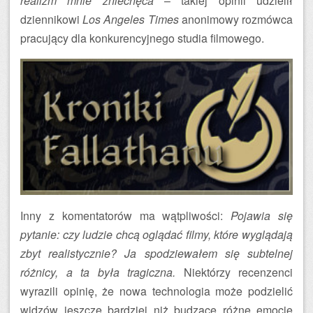
realizm mnie zniechęca
– takiej opinii udzielił
dziennikowi
Los Angeles Times
anonimowy rozmówca
pracujący dla konkurencyjnego studia filmowego.
Inny z komentatorów ma wątpliwości:
Pojawia się
pytanie: czy ludzie chcą oglądać filmy, które wyglądają
zbyt realistycznie? Ja spodziewałem się subtelnej
różnicy, a ta była tragiczna.
Niektórzy recenzenci
wyrazili opinię, że nowa technologia może podzielić
widzów jeszcze bardziej niż budzące różne emocje