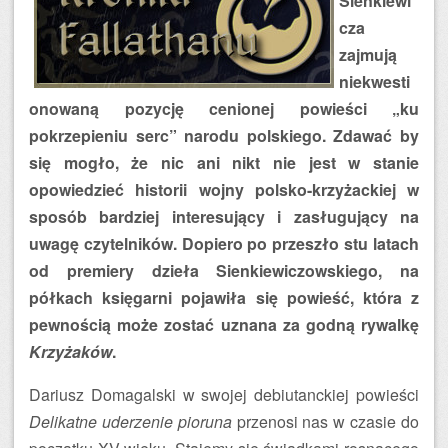
Sienkiewi
cza
zajmują
niekwesti
onowaną pozycję cenionej powieści „ku
pokrzepieniu serc” narodu polskiego. Zdawać by
się mogło, że nic ani nikt nie jest w stanie
opowiedzieć historii wojny polsko-krzyżackiej w
sposób bardziej interesujący i zasługujący na
uwagę czytelników. Dopiero po przeszło stu latach
od premiery dzieła Sienkiewiczowskiego, na
półkach księgarni pojawiła się powieść, która z
pewnością może zostać uznana za godną rywalkę
Krzyżaków
.
Dariusz Domagalski w swojej debiutanckiej powieści
Delikatne uderzenie pioruna
przenosi nas w czasie do