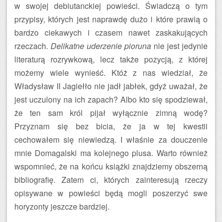
w swojej debiutanckiej powieści. Świadczą o tym
przypisy, których jest naprawdę dużo i które prawią o
bardzo ciekawych i czasem nawet zaskakujących
rzeczach.
Delikatne uderzenie pioruna
nie jest jedynie
literaturą rozrywkową, lecz także pozycją, z której
możemy wiele wynieść. Któż z nas wiedział, że
Władysław II Jagiełło nie jadł jabłek, gdyż uważał, że
jest uczulony na ich zapach? Albo kto się spodziewał,
że ten sam król pijał wyłącznie zimną wodę?
Przyznam się bez bicia, że ja w tej kwestii
cechowałem się niewiedzą. I właśnie za douczenie
mnie Domagalski ma kolejnego plusa. Warto również
wspomnieć, że na końcu książki znajdziemy obszerną
bibliografię. Zatem ci, których zainteresują rzeczy
opisywane w powieści będą mogli poszerzyć swe
horyzonty jeszcze bardziej.