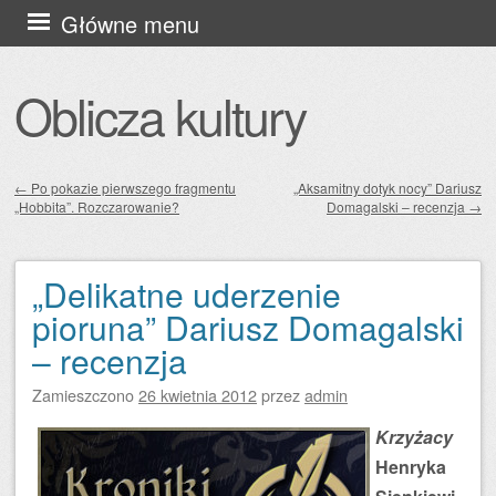
Przejdź
Główne menu
do
treści
Oblicza kultury
←
Po pokazie pierwszego fragmentu
„Aksamitny dotyk nocy” Dariusz
„Hobbita”. Rozczarowanie?
Domagalski – recenzja
→
Zobacz wpisy
„Delikatne uderzenie
pioruna” Dariusz Domagalski
– recenzja
Zamieszczono
26 kwietnia 2012
przez
admin
Krzyżacy
Henryka