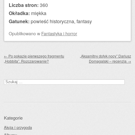
Liczba stron:
360
Okładka:
miękka
Gatunek:
powieść historyczna, fantasy
Opublikowano
w
Fantastyka i horror
Zobacz wpisy
←
Po pokazie pierwszego fragmentu
„Aksamitny dotyk nocy” Dariusz
„Hobbita”. Rozczarowanie?
Domagalski – recenzja
→
Szukaj:
Kategorie
Akcja i przygoda
Albumy