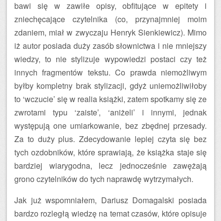
bawi się w zawiłe opisy, obfitujące w epitety i
zniechęcające czytelnika (co, przynajmniej moim
zdaniem, miał w zwyczaju Henryk Sienkiewicz). Mimo
iż autor posiada duży zasób słownictwa i nie mniejszy
wiedzy, to nie stylizuje wypowiedzi postaci czy też
innych fragmentów tekstu. Co prawda niemożliwym
byłby kompletny brak stylizacji, gdyż uniemożliwiłoby
to ‘wczucie’ się w realia książki, zatem spotkamy się ze
zwrotami typu ‘zaiste’, ‘aniżeli’ i innymi, jednak
występują one umiarkowanie, bez zbędnej przesady.
Za to duży plus. Zdecydowanie lepiej czyta się bez
tych ozdobników, które sprawiają, że książka staje się
bardziej wiarygodna, lecz jednocześnie zawężają
grono czytelników do tych naprawdę wytrzymałych.
Jak już wspomniałem, Dariusz Domagalski posiada
bardzo rozległą wiedzę na temat czasów, które opisuje