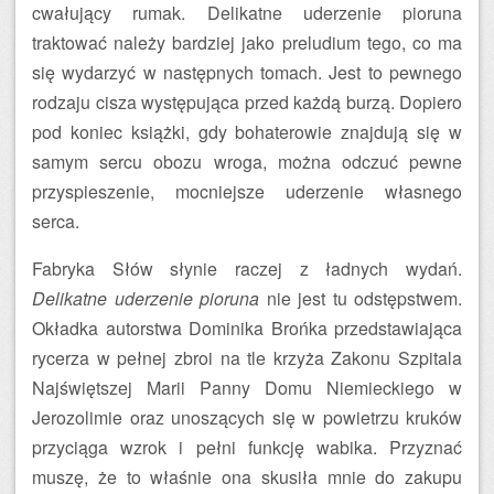
cwałujący rumak. Delikatne uderzenie pioruna
traktować należy bardziej jako preludium tego, co ma
się wydarzyć w następnych tomach. Jest to pewnego
rodzaju cisza występująca przed każdą burzą. Dopiero
pod koniec książki, gdy bohaterowie znajdują się w
samym sercu obozu wroga, można odczuć pewne
przyspieszenie, mocniejsze uderzenie własnego
serca.
Fabryka Słów słynie raczej z ładnych wydań.
Delikatne uderzenie pioruna
nie jest tu odstępstwem.
Okładka autorstwa Dominika Brońka przedstawiająca
rycerza w pełnej zbroi na tle krzyża Zakonu Szpitala
Najświętszej Marii Panny Domu Niemieckiego w
Jerozolimie oraz unoszących się w powietrzu kruków
przyciąga wzrok i pełni funkcję wabika. Przyznać
muszę, że to właśnie ona skusiła mnie do zakupu