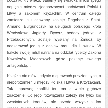
początku XV wieku. Stajemy się świadkami rosnącego
napięcia między zjednoczonymi państwami Polski i
Litwy a zakonem kzyżackim. W centrum całego
zamieszania ulokowany zostaje Dagobert z Saint-
Armand, Burgundczyk na usługach polskiego króla
Władysława Jagiełły. Rycerz, będący jednym z
Przebudzonych, zostaje wysłany na Żmudź, by
nadzorować jedną z dostaw broni dla Litwinów. W
trakcie swojej misji natrafia na oddział rycerzy Zakonu
Kawalerów Mieczowych, gdzie poznaje swojego
antagonistę…
Książka nie mówi jedynie o sprawach przyziemnych, o
nieporozumieniu między Polską i Litwą a Krzyżakami.
Tak naprawdę konflikt ten ma o wiele głębsze
znaczenie. Od jego rozwiązania zależy nie tylko los
zwaśnionych terenów, ale przede wszystkim los