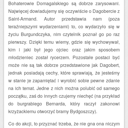
Bohaterowie Domagalskiego są dobrze zarysowani.
Najwięcej dowiadujemy się oczywiście o Dagobercie z
Saint-Armand. Autor przedstawia nam (poza
teraźniejszymi wydarzeniami) to, co wydarzyło się w
życiu Burgundczyka, nim czytelnik poznał go po raz
pierwszy. Dzięki temu wiemy, gdzie się wychowywał,
kim i jaki był jego ojciec oraz jakim sposobem
młodzieniec został rycerzem. Pozostałe postaci być
może nie są tak dobrze przedstawione jak Dagobert,
jednak posiadają cechy, które sprawiają, że jesteśmy
w stanie je zapamiętać i wyrobić sobie pewne zdanie
na ich temat. Jedne z nich można polubić od samego
początku, zaś do innych czujemy niechęć (na przykład
do burgrabiego Bernarda, który raczył zakonowi
krzyżackiemu otworzyć bramy Bydgoszczy).
Co do akcji, to przyznać trzeba, że nie gna ona niczym