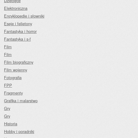
Dziecięce
Elektroniczna
Encyklopedie i słowniki
Eseje i felietony
Fantastyka i horror
Fantastyka i s-f
Film
Film
Film biograficzny
Film wojenny
Fotografia
FPP
Fragmenty
Grafika i malarstwo
Gry
Gry
Historia
Hobby i poradniki