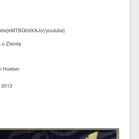
tube}kMTBQh9XAJo{/youtube}
a o Ziemię
n Hoeber
a 2012