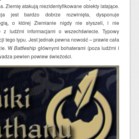
s. Ziemię atakują niezidentyfikowane obiekty latające.
cja jest bardzo dobrze rozwinięta, dysponuje
gią, o której Ziemianie nigdy nie słyszeli, i nie
ę z ludźmi informacjami o wszechświecie. Typowy
ji tego typu. Jest jednak pewna nowość – prawie cała
zie. W
Battleship
głównymi bohaterami (poza ludźmi i
rowadza pewien powiew świeżości.