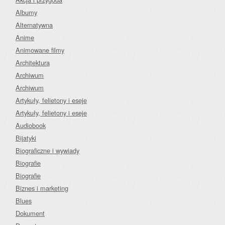
Albumy
Alternatywna
Anime
Animowane filmy
Architektura
Archiwum
Archiwum
Artykuły, felietony i eseje
Artykuły, felietony i eseje
Audiobook
Bijatyki
Biograficzne i wywiady
Biografie
Biografie
Biznes i marketing
Blues
Dokument