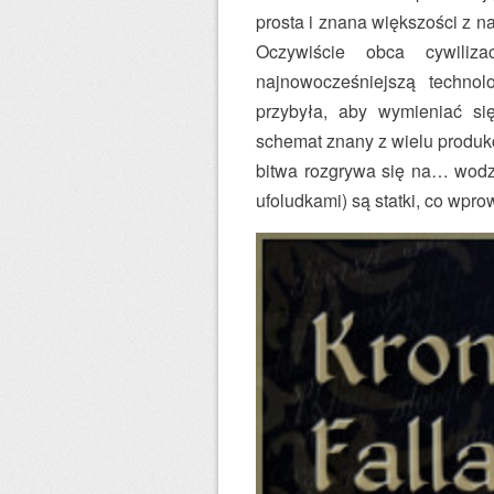
prosta i znana większości z na
Oczywiście obca cywiliza
najnowocześniejszą technolo
przybyła, aby wymieniać si
schemat znany z wielu produkc
bitwa rozgrywa się na… wod
ufoludkami) są statki, co wp