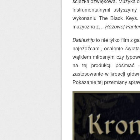
ścieżka dźwiękowa. Muzyka do
instrumentalnymi usłyszymy
wykonaniu The Black Keys. 
muzyczna z…
Różowej Pante
Battleship
to nie tylko film z 
najeźdźcami, ocalenie świat
wątkiem miłosnym czy typow
na tej produkcji pośmiać 
zastosowanie w kreacji główn
Pokazanie tej przemiany sprawi