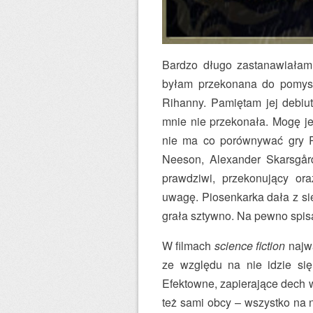
Bardzo długo zastanawiałam 
byłam przekonana do pomysł
Rihanny. Pamiętam jej debiut
mnie nie przekonała. Mogę je
nie ma co porównywać gry R
Neeson, Alexander Skarsgård
prawdziwi, przekonujący ora
uwagę. Piosenkarka dała z si
grała sztywno. Na pewno spisał
W filmach
science fiction
najwa
ze względu na nie idzie si
Efektowne, zapierające dech w
też sami obcy – wszystko na