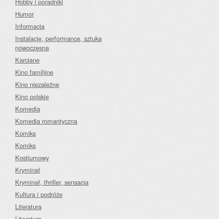
Hobby i poradniki
Humor
Informacja
Instalacje, performance, sztuka
nowoczesna
Karciane
Kino familijne
Kino niezależne
Kino polskie
Komedia
Komedia romantyczna
Komiks
Komiks
Kostiumowy
Kryminał
Kryminał, thriller, sensacja
Kultura i podróże
Literatura
Literatura