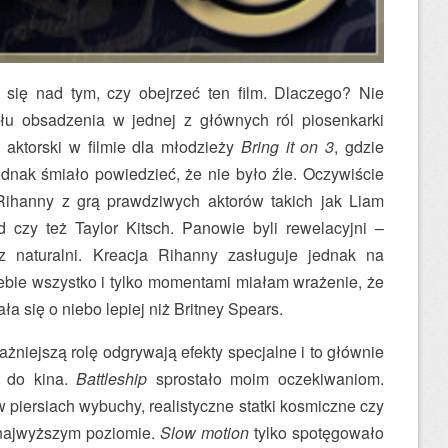
się nad tym, czy obejrzeć ten film. Dlaczego? Nie
u obsadzenia w jednej z głównych ról piosenkarki
 aktorski w filmie dla młodzieży
Bring it on 3
, gdzie
dnak śmiało powiedzieć, że nie było źle. Oczywiście
ihanny z grą prawdziwych aktorów takich jak Liam
 czy też Taylor Kitsch. Panowie byli rewelacyjni –
z naturalni. Kreacja Rihanny zasługuje jednak na
ebie wszystko i tylko momentami miałam wrażenie, że
a się o niebo lepiej niż Britney Spears.
żniejszą rolę odgrywają efekty specjalne i to głównie
ę do kina.
Battleship
sprostało moim oczekiwaniom.
 piersiach wybuchy, realistyczne statki kosmiczne czy
 najwyższym poziomie.
Slow motion
tylko spotęgowało