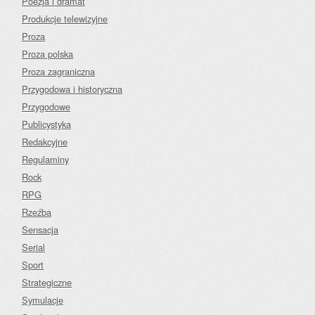
Poezja i dramat
Produkcje telewizyjne
Proza
Proza polska
Proza zagraniczna
Przygodowa i historyczna
Przygodowe
Publicystyka
Redakcyjne
Regulaminy
Rock
RPG
Rzeźba
Sensacja
Serial
Sport
Strategiczne
Symulacje