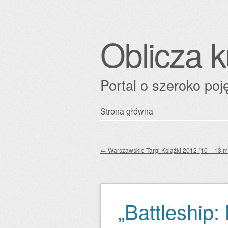
Oblicza k
Portal o szeroko poję
Przejdź
Strona główna
Główne menu
do
treści
←
Warszawskie Targi Książki 2012 (10 – 13 m
Zobacz wpisy
„Battleship: