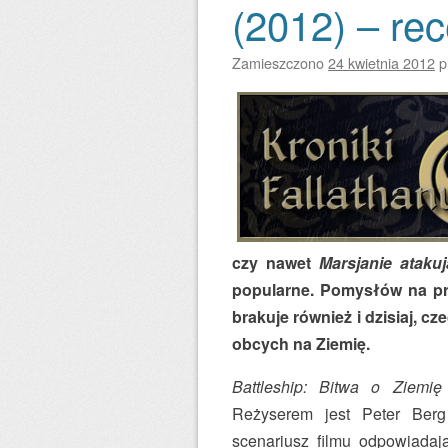
(2012) – re
Zamieszczono
24 kwietnia 2012
p
czy nawet
Marsjanie atakuj
popularne. Pomysłów na pr
brakuje również i dzisiaj, 
obcych na Ziemię.
Battleship: Bitwa o Ziemię
Reżyserem jest Peter Berg
scenariusz filmu odpowiadają