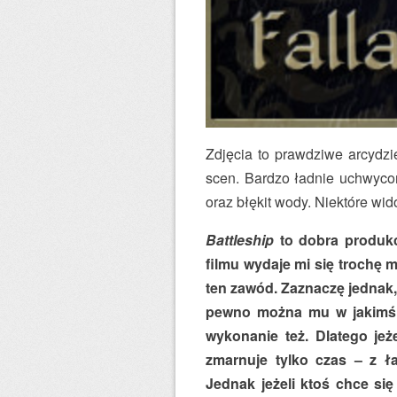
Zdjęcia to prawdziwe arcydz
scen. Bardzo ładnie uchwyco
oraz błękit wody. Niektóre wi
Battleship
to dobra produkc
filmu wydaje mi się trochę m
ten zawód. Zaznaczę jednak
pewno można mu w jakimś s
wykonanie też. Dlatego je
zmarnuje tylko czas – z ł
Jednak jeżeli ktoś chce si