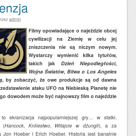
cenzja
rzez
admin
Filmy opowiadające o najeździe obcej
cywilizacji na Ziemię w celu jej
zniszczenia nie są niczym nowym.
Wystarczy wymienić kilka tytułów,
takich jak
Dzień Niepodległości
,
Wojna Światów
,
Bitwa o Los Angeles
ą
, by zobaczyć, że owe produkcje są od dawna
zedstawienie ataku UFO na Niebieską Planetę nie
czego dowodem może być najnowszy film o najeździe
to ekranizacja najpopularniejszej gry… w statki.
 (
Hancock
,
Królestwo
,
Witajcie w dżungli
), a za
 Jon Hoeber i Erich Hoeber. Historia jest banalnie