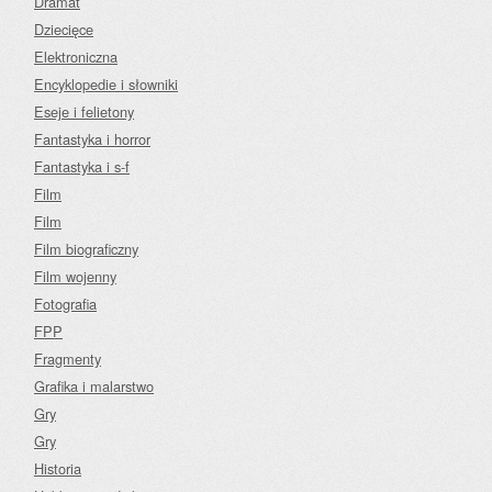
Dramat
Dziecięce
Elektroniczna
Encyklopedie i słowniki
Eseje i felietony
Fantastyka i horror
Fantastyka i s-f
Film
Film
Film biograficzny
Film wojenny
Fotografia
FPP
Fragmenty
Grafika i malarstwo
Gry
Gry
Historia