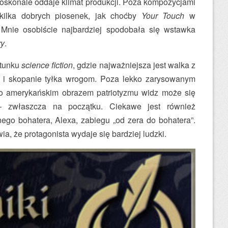
skonale oddaje klimat produkcji. Poza kompozycjami
 kilka dobrych piosenek, jak choćby
Your Touch
w
Mnie osobiście najbardziej spodobała się wstawka
ry
.
gatunku
science fiction
, gdzie najważniejsza jest walka z
a i skopanie tyłka wrogom. Poza lekko zarysowanym
o amerykańskim obrazem patriotyzmu widz może się
– zwłaszcza na początku. Ciekawe jest również
ego bohatera, Alexa, zabiegu „od zera do bohatera”.
a, że protagonista wydaje się bardziej ludzki.