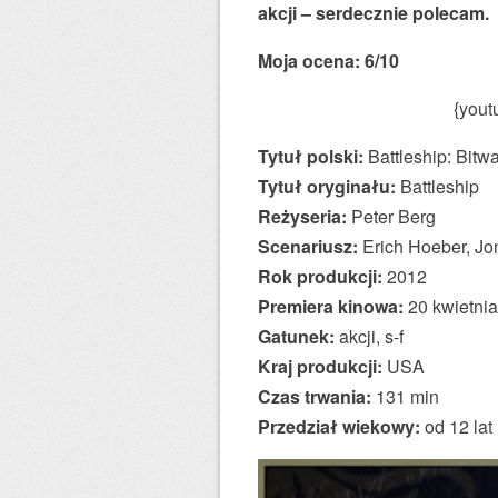
akcji – serdecznie polecam.
Moja ocena: 6/10
{you
Tytuł polski:
Battleship: Bitw
Tytuł oryginału:
Battleship
Reżyseria:
Peter Berg
Scenariusz:
Erich Hoeber, Jo
Rok produkcji:
2012
Premiera kinowa:
20 kwietni
Gatunek:
akcji, s-f
Kraj produkcji:
USA
Czas trwania:
131 min
Przedział wiekowy:
od 12 lat