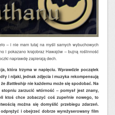
ieło – i nie mam tutaj na myśli samych wybuchowych
no i pokazano krajobraz Hawajów – bujną roślinność
doczki naprawdę zapierają dech.
ja, która trzyma w napięciu. Wprawdzie początek
dły i nijaki, jednak zdjęcia i muzyka rekompensują
, że
Battleship
nie każdemu może się spodobać. Na
topniu zarzucić wtórność – pomysł jest znany,
żeli ktoś chce zobaczyć coś zupełnie nowego, to
atwością można się domyślić przebiegu zdarzeń.
ę odprężyć i obejrzeć dobrze wyreżyserowany film