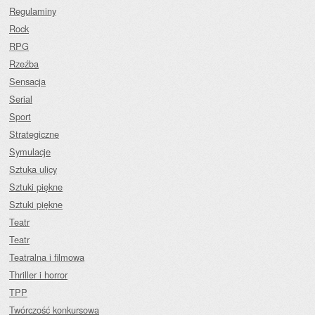
Regulaminy
Rock
RPG
Rzeźba
Sensacja
Serial
Sport
Strategiczne
Symulacje
Sztuka ulicy
Sztuki piękne
Sztuki piękne
Teatr
Teatr
Teatralna i filmowa
Thriller i horror
TPP
Twórczość konkursowa