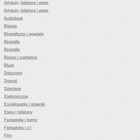
Artykuły, felietony i eseje
Artykuły, felietony i eseje
Audiobook
Bijatyki
Biograficzne i wywiady
Biografie
Biografie
Biznes i marketing
Blues
Dokument
Dramat
Dziecięce
Elektroniczna
Encyklopedie i słowniki
Eseje i felietony
Fantastyka i horror
Fantastyka i s-f
Film