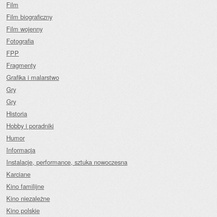
Film
Film biograficzny
Film wojenny
Fotografia
FPP
Fragmenty
Grafika i malarstwo
Gry
Gry
Historia
Hobby i poradniki
Humor
Informacja
Instalacje, performance, sztuka nowoczesna
Karciane
Kino familijne
Kino niezależne
Kino polskie