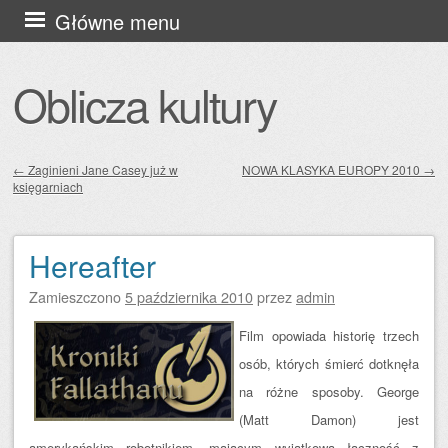
Przejdź
Główne menu
do
treści
Oblicza kultury
←
Zaginieni Jane Casey już w
NOWA KLASYKA EUROPY 2010
→
księgarniach
Zobacz wpisy
Hereafter
Zamieszczono
5 października 2010
przez
admin
Film opowiada historię trzech
osób, których śmierć dotknęła
na różne sposoby. George
(Matt Damon) jest
amerykańskim robotnikiem, mającym wyjątkową łączność z