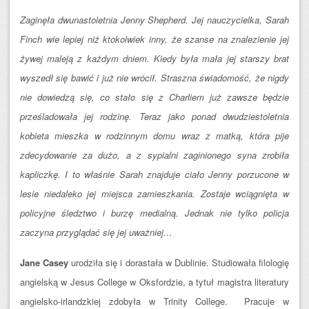
Zaginęła dwunastoletnia Jenny Shepherd. Jej nauczycielka, Sarah
Finch wie lepiej niż ktokolwiek inny, że szanse na znalezienie jej
żywej maleją z każdym dniem. Kiedy była mała jej starszy brat
wyszedł się bawić i już nie wrócił. Straszna świadomość, że nigdy
nie dowiedzą się, co stało się z Charliem już zawsze będzie
prześladowała jej rodzinę. Teraz jako ponad dwudziestoletnia
kobieta mieszka w rodzinnym domu wraz z matką, która pije
zdecydowanie za dużo, a z sypialni zaginionego syna zrobiła
kapliczkę. I to właśnie Sarah znajduje ciało Jenny porzucone w
lesie niedaleko jej miejsca zamieszkania. Zostaje wciągnięta w
policyjne śledztwo i burzę medialną. Jednak nie tylko policja
zaczyna przyglądać się jej uważniej…
Jane Casey
urodziła się i dorastała w Dublinie. Studiowała filologię
angielską w Jesus College w Oksfordzie, a tytuł magistra literatury
angielsko-irlandzkiej zdobyła w Trinity College. Pracuje w