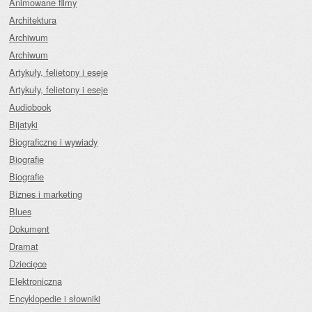
Animowane filmy
Architektura
Archiwum
Archiwum
Artykuły, felietony i eseje
Artykuły, felietony i eseje
Audiobook
Bijatyki
Biograficzne i wywiady
Biografie
Biografie
Biznes i marketing
Blues
Dokument
Dramat
Dziecięce
Elektroniczna
Encyklopedie i słowniki