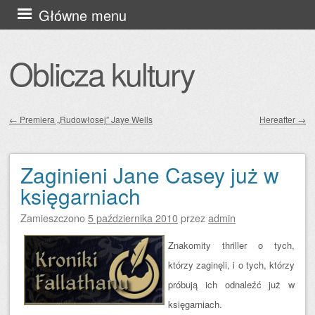
Przejdź
Główne menu
do
treści
Oblicza kultury
←
Premiera „Rudowłosej” Jaye Wells
Hereafter
→
Zobacz wpisy
Zaginieni Jane Casey już w
księgarniach
Zamieszczono
5 października 2010
przez
admin
Znakomity thriller o tych,
którzy zaginęli, i o tych, którzy
próbują ich odnaleźć już w
księgarniach.