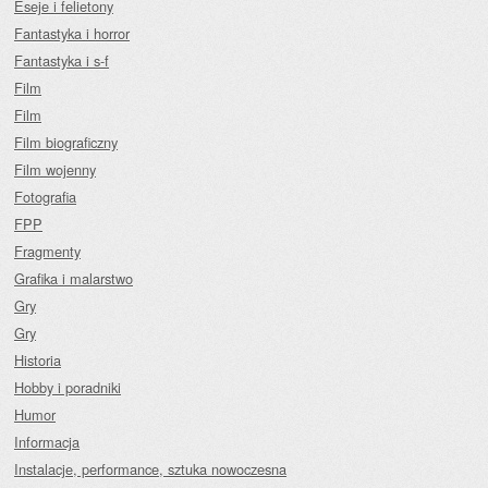
Eseje i felietony
Fantastyka i horror
Fantastyka i s-f
Film
Film
Film biograficzny
Film wojenny
Fotografia
FPP
Fragmenty
Grafika i malarstwo
Gry
Gry
Historia
Hobby i poradniki
Humor
Informacja
Instalacje, performance, sztuka nowoczesna