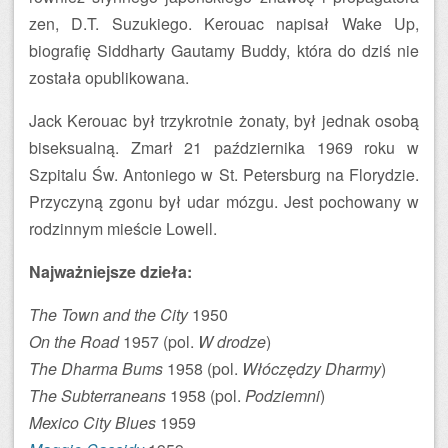
zen, D.T. Suzukiego. Kerouac napisał Wake Up,
biografię Siddharty Gautamy Buddy, która do dziś nie
została opublikowana.
Jack Kerouac był trzykrotnie żonaty, był jednak osobą
biseksualną. Zmarł 21 października 1969 roku w
Szpitalu Św. Antoniego w St. Petersburg na Florydzie.
Przyczyną zgonu był udar mózgu. Jest pochowany w
rodzinnym mieście Lowell.
Najważniejsze dzieła:
The Town and the City
1950
On the Road
1957 (pol.
W drodze
)
The Dharma Bums
1958 (pol.
Włóczędzy Dharmy
)
The Subterraneans
1958 (pol.
Podziemni
)
Mexico City Blues
1959