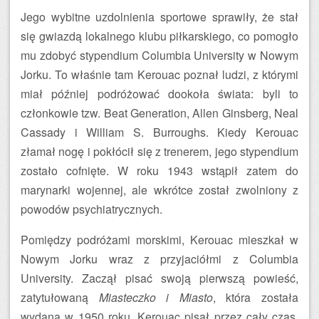
Jego wybitne uzdolnienia sportowe sprawiły, że stał
się gwiazdą lokalnego klubu piłkarskiego, co pomogło
mu zdobyć stypendium Columbia University w Nowym
Jorku. To właśnie tam Kerouac poznał ludzi, z którymi
miał później podróżować dookoła świata: byli to
członkowie tzw. Beat Generation, Allen Ginsberg, Neal
Cassady i William S. Burroughs. Kiedy Kerouac
złamał nogę i pokłócił się z trenerem, jego stypendium
zostało cofnięte. W roku 1943 wstąpił zatem do
marynarki wojennej, ale wkrótce został zwolniony z
powodów psychiatrycznych.
Pomiędzy podróżami morskimi, Kerouac mieszkał w
Nowym Jorku wraz z przyjaciółmi z Columbia
University. Zaczął pisać swoją pierwszą powieść,
zatytułowaną
Miasteczko i Miasto
, która została
wydana w 1950 roku. Kerouac pisał przez cały czas,