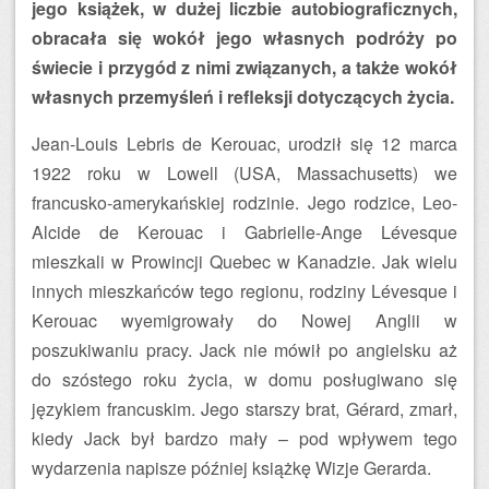
jego książek, w dużej liczbie autobiograficznych,
obracała się wokół jego własnych podróży po
świecie i przygód z nimi związanych, a także wokół
własnych przemyśleń i refleksji dotyczących życia.
Jean-Louis Lebris de Kerouac, urodził się 12 marca
1922 roku w Lowell (USA, Massachusetts) we
francusko-amerykańskiej rodzinie. Jego rodzice, Leo-
Alcide de Kerouac i Gabrielle-Ange Lévesque
mieszkali w Prowincji Quebec w Kanadzie. Jak wielu
innych mieszkańców tego regionu, rodziny Lévesque i
Kerouac wyemigrowały do Nowej Anglii w
poszukiwaniu pracy. Jack nie mówił po angielsku aż
do szóstego roku życia, w domu posługiwano się
językiem francuskim. Jego starszy brat, Gérard, zmarł,
kiedy Jack był bardzo mały – pod wpływem tego
wydarzenia napisze później książkę Wizje Gerarda.