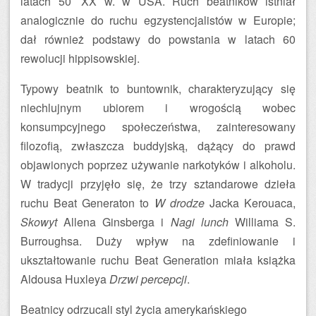
latach 50’ XX w. w USA. Ruch beatników istniał
analogicznie do ruchu egzystencjalistów w Europie;
dał również podstawy do powstania w latach 60
rewolucji hippisowskiej.
Typowy beatnik to buntownik, charakteryzujący się
niechlujnym ubiorem i wrogością wobec
konsumpcyjnego społeczeństwa, zainteresowany
filozofią, zwłaszcza buddyjską, dążący do prawd
objawionych poprzez używanie narkotyków i alkoholu.
W tradycji przyjęło się, że trzy sztandarowe dzieła
ruchu Beat Generaton to
W drodze
Jacka Kerouaca,
Skowyt
Allena Ginsberga i
Nagi lunch
Williama S.
Burroughsa. Duży wpływ na zdefiniowanie i
ukształtowanie ruchu Beat Generation miała książka
Aldousa Huxleya
Drzwi percepcji
.
Beatnicy odrzucali styl życia amerykańskiego