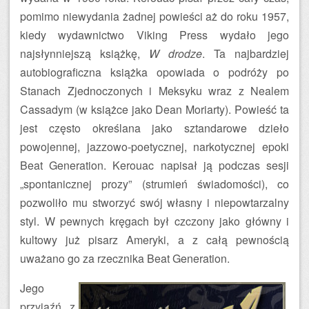
pomimo niewydania żadnej powieści aż do roku 1957,
kiedy wydawnictwo Viking Press wydało jego
najsłynniejszą książkę,
W drodze
. Ta najbardziej
autobiograficzna książka opowiada o podróży po
Stanach Zjednoczonych i Meksyku wraz z Nealem
Cassadym (w książce jako Dean Moriarty). Powieść ta
jest często określana jako sztandarowe dzieło
powojennej, jazzowo-poetycznej, narkotycznej epoki
Beat Generation. Kerouac napisał ją podczas sesji
„spontanicznej prozy” (strumień świadomości), co
pozwoliło mu stworzyć swój własny i niepowtarzalny
styl. W pewnych kręgach był czczony jako główny i
kultowy już pisarz Ameryki, a z całą pewnością
uważano go za rzecznika Beat Generation.
Jego
przyjaźń z