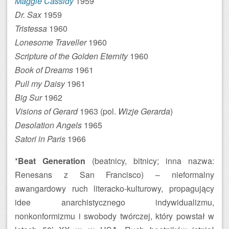
Maggie Cassidy
1959
Dr. Sax
1959
Tristessa
1960
Lonesome Traveller
1960
Scripture of the Golden Eternity
1960
Book of Dreams
1961
Pull my Daisy
1961
Big Sur
1962
Visions of Gerard
1963 (pol.
Wizje Gerarda
)
Desolation Angels
1965
Satori in Paris
1966
*
Beat Generation
(beatnicy, bitnicy; inna nazwa:
Renesans z San Francisco) – nieformalny
awangardowy ruch literacko-kulturowy, propagujący
idee anarchistycznego indywidualizmu,
nonkonformizmu i swobody twórczej, który powstał w