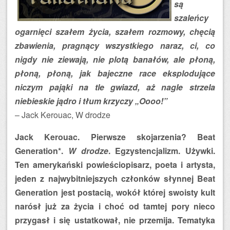
są
szaleńcy
ogarnięci szałem życia, szałem rozmowy, chęcią
zbawienia, pragnący wszystkiego naraz, ci, co
nigdy nie ziewają, nie plotą banałów, ale płoną,
płoną, płoną, jak bajeczne race eksplodujące
niczym pająki na tle gwiazd, aż nagle strzela
niebieskie jądro i tłum krzyczy „Oooo!”
– Jack Kerouac, W drodze
Jack Kerouac. Pierwsze skojarzenia? Beat
Generation*.
W drodze
. Egzystencjalizm. Używki.
Ten amerykański powieściopisarz, poeta i artysta,
jeden z najwybitniejszych członków słynnej Beat
Generation jest postacią, wokół której swoisty kult
narósł już za życia i choć od tamtej pory nieco
przygasł i się ustatkował, nie przemija. Tematyka