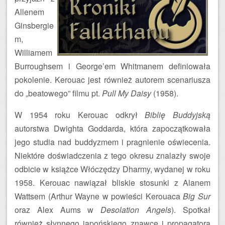
Allenem
Ginsbergie
m,
Williamem
Burroughsem i George’em Whitmanem definiowała
pokolenie. Kerouac jest również autorem scenariusza
do „beatowego” filmu pt.
Pull My Daisy
(1958).
W 1954 roku Kerouac odkrył
Biblię Buddyjską
autorstwa Dwighta Goddarda, która zapoczątkowała
jego studia nad buddyzmem i pragnienie oświecenia.
Niektóre doświadczenia z tego okresu znalazły swoje
odbicie w książce Włóczędzy Dharmy, wydanej w roku
1958. Kerouac nawiązał bliskie stosunki z Alanem
Wattsem (Arthur Wayne w powieści Kerouaca
Big Sur
oraz Alex Aums w
Desolation Angels
). Spotkał
również słynnego japońskiego znawcę i propagatora