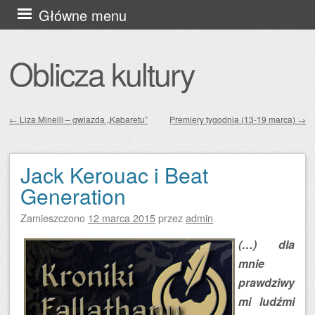
Przejdź
Główne menu
do
treści
Oblicza kultury
←
Liza Minelli – gwiazda „Kabaretu”
Premiery tygodnia (13-19 marca)
→
Zobacz wpisy
Jack Kerouac i Beat
Generation
Zamieszczono
12 marca 2015
przez
admin
(…) dla
mnie
prawdziwy
mi ludźmi