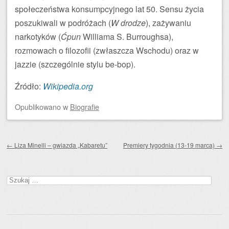
społeczeństwa konsumpcyjnego lat 50. Sensu życia
poszukiwali w podróżach (
W drodze
), zażywaniu
narkotyków (
Ćpun
Williama S. Burroughsa),
rozmowach o filozofii (zwłaszcza Wschodu) oraz w
jazzie (szczególnie stylu be-bop).
Źródło:
Wikipedia.org
Opublikowano
w
Biografie
Zobacz wpisy
←
Liza Minelli – gwiazda „Kabaretu”
Premiery tygodnia (13-19 marca)
→
Szukaj: