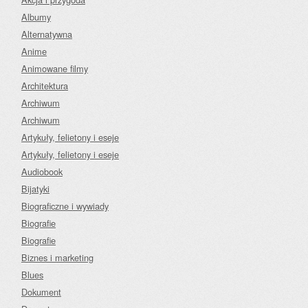
Albumy
Alternatywna
Anime
Animowane filmy
Architektura
Archiwum
Archiwum
Artykuły, felietony i eseje
Artykuły, felietony i eseje
Audiobook
Bijatyki
Biograficzne i wywiady
Biografie
Biografie
Biznes i marketing
Blues
Dokument