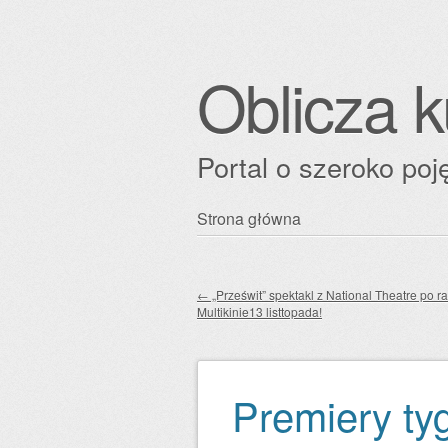
Oblicza k
Portal o szeroko poję
Przejdź
Strona główna
Główne menu
do
treści
←
„Prześwit” spektakl z National Theatre po r
Multikinie13 listtopada!
Zobacz wpisy
Premiery ty