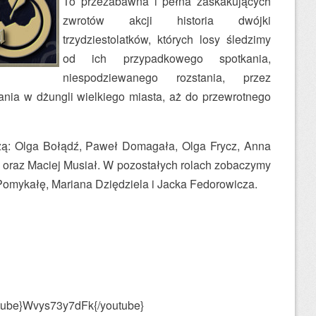
To przezabawna i pełna zaskakujących
zwrotów akcji historia dwójki
trzydziestolatków, których losy śledzimy
od ich przypadkowego spotkania,
niespodziewanego rozstania, przez
ia w dżungli wielkiego miasta, aż do przewrotnego
ą: Olga Bołądź, Paweł Domagała, Olga Frycz, Anna
 oraz Maciej Musiał. W pozostałych rolach zobaczymy
omykałę, Mariana Dziędziela i Jacka Fedorowicza.
tube}Wvys73y7dFk{/youtube}