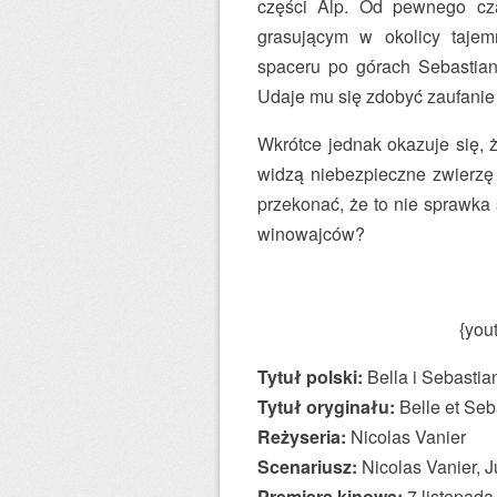
części Alp. Od pewnego cz
grasującym w okolicy taje
spaceru po górach Sebastian
Udaje mu się zdobyć zaufanie
Wkrótce jednak okazuje się, ż
widzą niebezpieczne zwierzę 
przekonać, że to nie sprawka 
winowajców?
{you
Tytuł polski:
Bella i Sebastia
Tytuł oryginału:
Belle et Seb
Reżyseria:
Nicolas Vanier
Scenariusz:
Nicolas Vanier, J
Premiera kinowa:
7 listopada