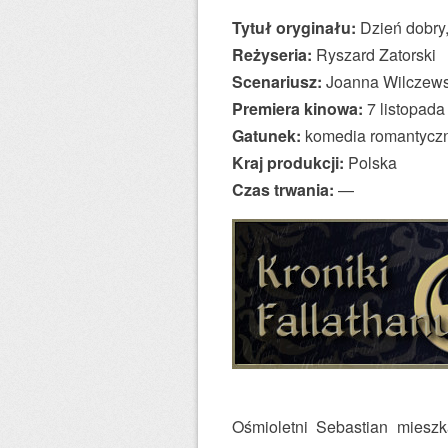
Tytuł oryginału:
Dzień dobry
Reżyseria:
Ryszard Zatorski
Scenariusz:
Joanna Wilczewsk
Premiera kinowa:
7 listopada
Gatunek:
komedia romantycz
Kraj produkcji:
Polska
Czas trwania:
—
Ośmioletni Sebastian mieszk