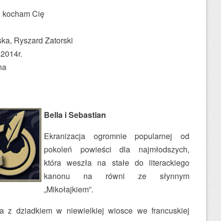
, kocham Cię
a, Ryszard Zatorski
 2014r.
na
Bella i Sebastian
Ekranizacja ogromnie popularnej od
pokoleń powieści dla najmłodszych,
która weszła na stałe do literackiego
kanonu na równi ze słynnym
„Mikołajkiem”.
a z dziadkiem w niewielkiej wiosce we francuskiej