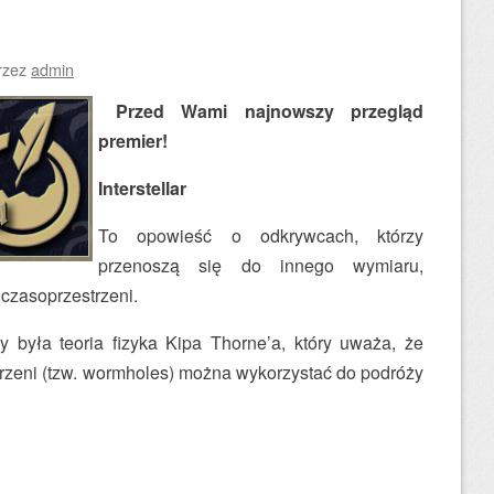
rzez
admin
Przed Wami najnowszy przegląd
premier!
Interstellar
To opowieść o odkrywcach, którzy
przenoszą się do innego wymiaru,
czasoprzestrzeni.
ły była teoria fizyka Kipa Thorne’a, który uważa, że
trzeni (tzw. wormholes) można wykorzystać do podróży