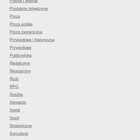
Poezja i dramat
Produkcje telewizyjne
Proza
Proza polska
Proza zagraniczna
Przygodowa i historyczna
Przygodowe
Publicystyka
Redakcyjne
Regulaminy
Rock
RPG
Rzeźba
Sensacja
Serial
Sport
Strategiczne
Symulacje