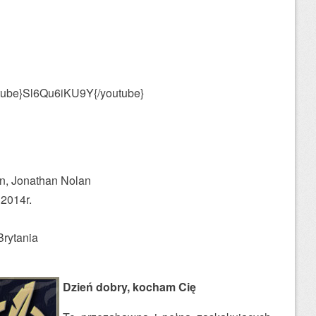
tube}Sl6Qu6iKU9Y{/youtube}
n, Jonathan Nolan
 2014r.
rytania
Dzień dobry, kocham Cię