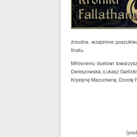
żmudne, wzajemne poszukiwan
finału.
Miłosnemu duetowi towarzysz
Dereszowska, Łukasz Garlicki
Krystynę Mazurównę, Dorotę P
{you