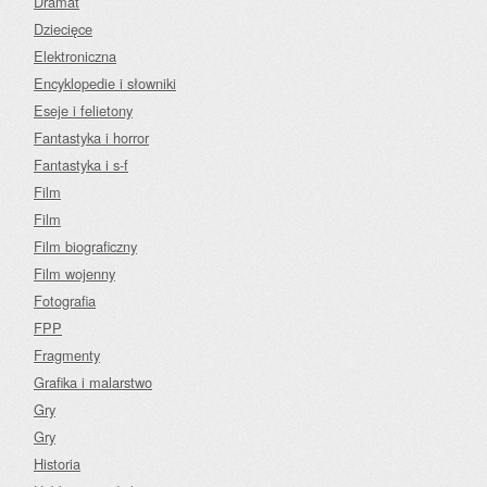
Dramat
Dziecięce
Elektroniczna
Encyklopedie i słowniki
Eseje i felietony
Fantastyka i horror
Fantastyka i s-f
Film
Film
Film biograficzny
Film wojenny
Fotografia
FPP
Fragmenty
Grafika i malarstwo
Gry
Gry
Historia