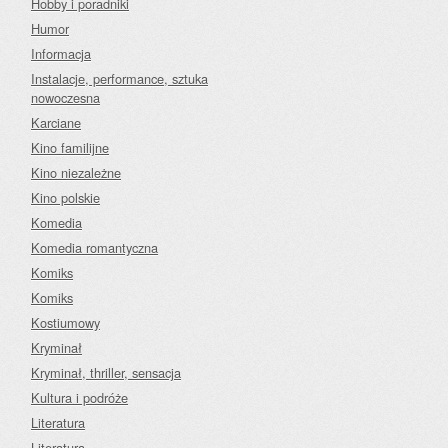
Hobby i poradniki
Humor
Informacja
Instalacje, performance, sztuka
nowoczesna
Karciane
Kino familijne
Kino niezależne
Kino polskie
Komedia
Komedia romantyczna
Komiks
Komiks
Kostiumowy
Kryminał
Kryminał, thriller, sensacja
Kultura i podróże
Literatura
Literatura