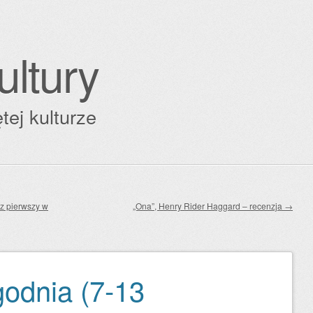
ultury
tej kulturze
az pierwszy w
„Ona”, Henry Rider Haggard – recenzja
→
godnia (7-13