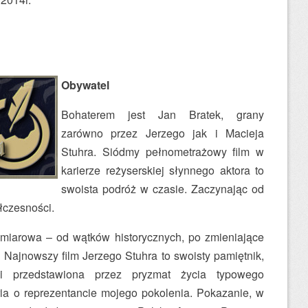
Obywatel
Bohaterem jest Jan Bratek, grany
zarówno przez Jerzego jak i Macieja
Stuhra. Siódmy pełnometrażowy film w
karierze reżyserskiej słynnego aktora to
swoista podróż w czasie. Zaczynając od
łczesności.
ymiarowa – od wątków historycznych, po zmieniające
. Najnowszy film Jerzego Stuhra to swoisty pamiętnik,
ki przedstawiona przez pryzmat życia typowego
oria o reprezentancie mojego pokolenia. Pokazanie, w