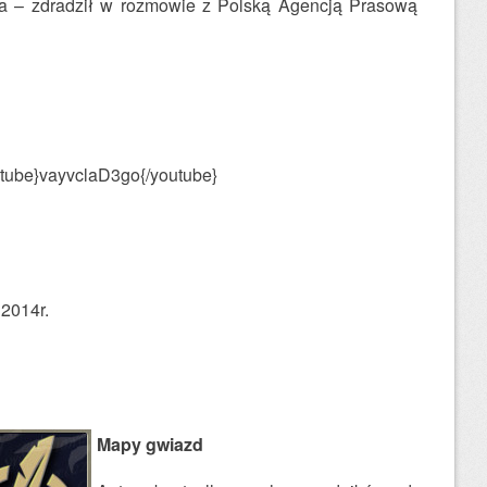
cia – zdradził w rozmowie z Polską Agencją Prasową
tube}vayvclaD3go{/youtube}
 2014r.
Mapy gwiazd