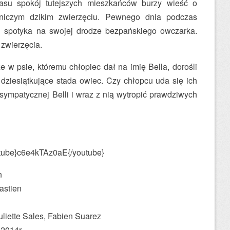
asu spokój tutejszych mieszkańców burzy wieść o
mniczym dzikim zwierzęciu. Pewnego dnia podczas
 spotyka na swojej drodze bezpańskiego owczarka.
 zwierzęcia.
e w psie, któremu chłopiec dał na imię Bella, dorośli
dziesiątkujące stada owiec. Czy chłopcu uda się ich
sympatycznej Belli i wraz z nią wytropić prawdziwych
tube}c6e4kTAz0aE{/youtube}
n
astien
uliette Sales, Fabien Suarez
 2014r.