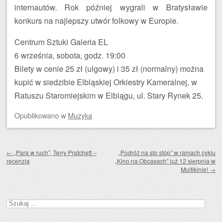
internautów. Rok później wygrali w Bratysławie
konkurs na najlepszy utwór folkowy w Europie.
Centrum Sztuki Galeria EL
6 września, sobota, godz. 19:00
Bilety w cenie 25 zł (ulgowy) i 35 zł (normalny) można
kupić w siedzibie Elbląskiej Orkiestry Kameralnej, w
Ratuszu Staromiejskim w Elblągu, ul. Stary Rynek 25.
Opublikowano
w
Muzyka
Zobacz wpisy
←
„Para w ruch”, Terry Pratchett –
„Podróż na sto stóp” w ramach cyklu
recenzja
„Kino na Obcasach” już 12 sierpnia w
Multikinie!
→
Szukaj: