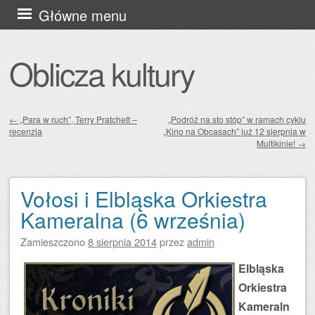
Przejdź
Główne menu
do
treści
Oblicza kultury
←
„Para w ruch”, Terry Pratchett –
„Podróż na sto stóp” w ramach cyklu
recenzja
„Kino na Obcasach” już 12 sierpnia w
Zobacz wpisy
Multikinie!
→
Vołosi i Elbląska Orkiestra
Kameralna (6 września)
Zamieszczono
8 sierpnia 2014
przez
admin
Elbląska
Orkiestra
Kameraln