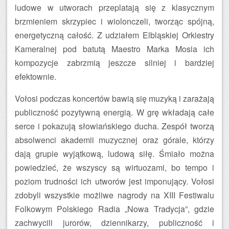
ludowe w utworach przeplatają się z klasycznym
brzmieniem skrzypiec i wiolonczeli, tworząc spójną,
energetyczną całość. Z udziałem Elbląskiej Orkiestry
Kameralnej pod batutą Maestro Marka Mosia ich
kompozycje zabrzmią jeszcze silniej i bardziej
efektownie.
Vołosi podczas koncertów bawią się muzyką i zarażają
publiczność pozytywną energią. W grę wkładają całe
serce i pokazują słowiańskiego ducha. Zespół tworzą
absolwenci akademii muzycznej oraz górale, którzy
dają grupie wyjątkową, ludową siłę. Śmiało można
powiedzieć, że wszyscy są wirtuozami, bo tempo i
poziom trudności ich utworów jest imponujący. Vołosi
zdobyli wszystkie możliwe nagrody na XIII Festiwalu
Folkowym Polskiego Radia „Nowa Tradycja”, gdzie
zachwycili jurorów, dziennikarzy, publiczność i