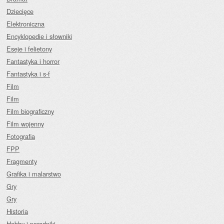
Dziecięce
Elektroniczna
Encyklopedie i słowniki
Eseje i felietony
Fantastyka i horror
Fantastyka i s-f
Film
Film
Film biograficzny
Film wojenny
Fotografia
FPP
Fragmenty
Grafika i malarstwo
Gry
Gry
Historia
Hobby i poradniki