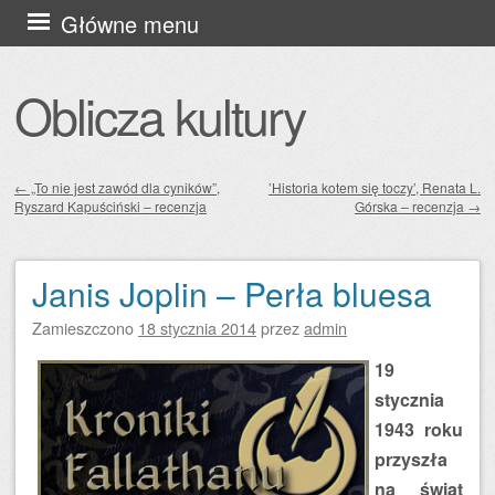
Przejdź
Główne menu
do
treści
Oblicza kultury
←
„To nie jest zawód dla cyników”,
’Historia kotem się toczy’, Renata L.
Ryszard Kapuściński – recenzja
Górska – recenzja
→
Zobacz wpisy
Janis Joplin – Perła bluesa
Zamieszczono
18 stycznia 2014
przez
admin
19
stycznia
1943 roku
przyszła
na świat