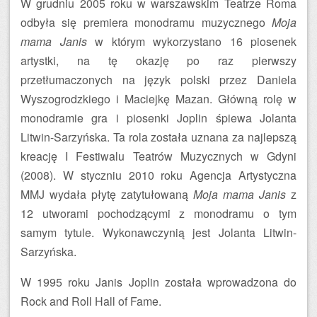
W grudniu 2005 roku w warszawskim Teatrze Roma
odbyła się premiera monodramu muzycznego
Moja
mama Janis
w którym wykorzystano 16 piosenek
artystki, na tę okazję po raz pierwszy
przetłumaczonych na język polski przez Daniela
Wyszogrodzkiego i Maciejkę Mazan. Główną rolę w
monodramie gra i piosenki Joplin śpiewa Jolanta
Litwin-Sarzyńska. Ta rola została uznana za najlepszą
kreację I Festiwalu Teatrów Muzycznych w Gdyni
(2008). W styczniu 2010 roku Agencja Artystyczna
MMJ wydała płytę zatytułowaną
Moja mama Janis
z
12 utworami pochodzącymi z monodramu o tym
samym tytule. Wykonawczynią jest Jolanta Litwin-
Sarzyńska.
W 1995 roku Janis Joplin została wprowadzona do
Rock and Roll Hall of Fame.