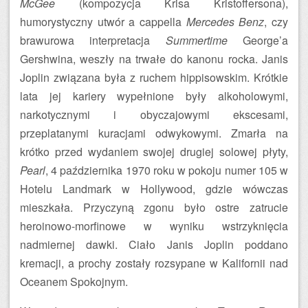
McGee
(kompozycja Krisa Kristoffersona),
humorystyczny utwór a cappella
Mercedes Benz
, czy
brawurowa interpretacja
Summertime
George’a
Gershwina, weszły na trwałe do kanonu rocka. Janis
Joplin związana była z ruchem hippisowskim. Krótkie
lata jej kariery wypełnione były alkoholowymi,
narkotycznymi i obyczajowymi ekscesami,
przeplatanymi kuracjami odwykowymi. Zmarła na
krótko przed wydaniem swojej drugiej solowej płyty,
Pearl
, 4 października 1970 roku w pokoju numer 105 w
Hotelu Landmark w Hollywood, gdzie wówczas
mieszkała. Przyczyną zgonu było ostre zatrucie
heroinowo-morfinowe w wyniku wstrzyknięcia
nadmiernej dawki. Ciało Janis Joplin poddano
kremacji, a prochy zostały rozsypane w Kalifornii nad
Oceanem Spokojnym.