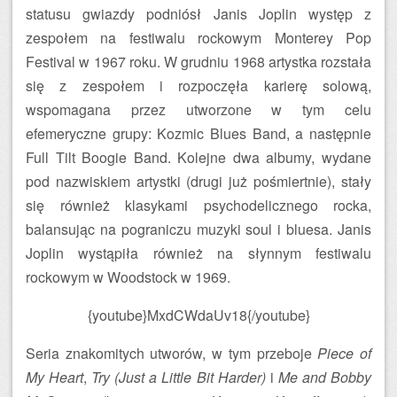
statusu gwiazdy podniósł Janis Joplin występ z
zespołem na festiwalu rockowym Monterey Pop
Festival w 1967 roku. W grudniu 1968 artystka rozstała
się z zespołem i rozpoczęła karierę solową,
wspomagana przez utworzone w tym celu
efemeryczne grupy: Kozmic Blues Band, a następnie
Full Tilt Boogie Band. Kolejne dwa albumy, wydane
pod nazwiskiem artystki (drugi już pośmiertnie), stały
się również klasykami psychodelicznego rocka,
balansując na pograniczu muzyki soul i bluesa. Janis
Joplin wystąpiła również na słynnym festiwalu
rockowym w Woodstock w 1969.
{youtube}MxdCWdaUv18{/youtube}
Seria znakomitych utworów, w tym przeboje
Piece of
My Heart
,
Try (Just a Little Bit Harder)
i
Me and Bobby