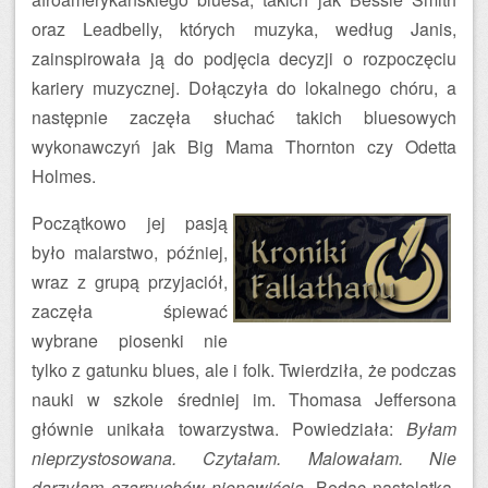
oraz Leadbelly, których muzyka, według Janis,
zainspirowała ją do podjęcia decyzji o rozpoczęciu
kariery muzycznej. Dołączyła do lokalnego chóru, a
następnie zaczęła słuchać takich bluesowych
wykonawczyń jak Big Mama Thornton czy Odetta
Holmes.
Początkowo jej pasją
było malarstwo, później,
wraz z grupą przyjaciół,
zaczęła śpiewać
wybrane piosenki nie
tylko z gatunku blues, ale i folk. Twierdziła, że podczas
nauki w szkole średniej im. Thomasa Jeffersona
głównie unikała towarzystwa. Powiedziała:
Byłam
nieprzystosowana. Czytałam. Malowałam. Nie
darzyłam czarnuchów nienawiścią
. Będąc nastolatką,