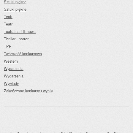
Sztuki piękne
Sztuki piękne
Teatr
Teatr
Teatralna i filmowa
Thriller i horror
TPP
Twórczość konkursowa
Western
Wydarzenia
Wydarzenia
Wywiady
Zakończone konkursy i wyniki