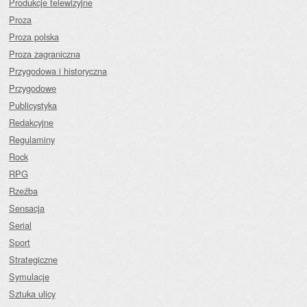
Produkcje telewizyjne
Proza
Proza polska
Proza zagraniczna
Przygodowa i historyczna
Przygodowe
Publicystyka
Redakcyjne
Regulaminy
Rock
RPG
Rzeźba
Sensacja
Serial
Sport
Strategiczne
Symulacje
Sztuka ulicy