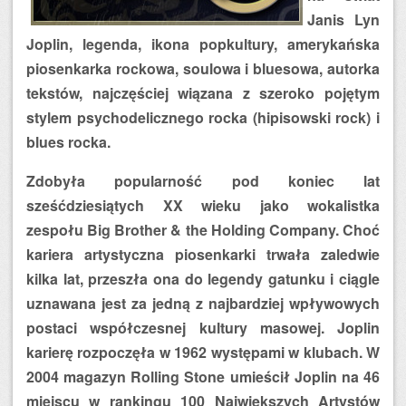
Janis Lyn
Joplin, legenda, ikona popkultury, amerykańska
piosenkarka rockowa, soulowa i bluesowa, autorka
tekstów, najczęściej wiązana z szeroko pojętym
stylem psychodelicznego rocka (hipisowski rock) i
blues rocka.
Zdobyła popularność pod koniec lat
sześćdziesiątych XX wieku jako wokalistka
zespołu Big Brother & the Holding Company. Choć
kariera artystyczna piosenkarki trwała zaledwie
kilka lat, przeszła ona do legendy gatunku i ciągle
uznawana jest za jedną z najbardziej wpływowych
postaci współczesnej kultury masowej. Joplin
karierę rozpoczęła w 1962 występami w klubach. W
2004 magazyn Rolling Stone umieścił Joplin na 46
miejscu w rankingu 100 Największych Artystów