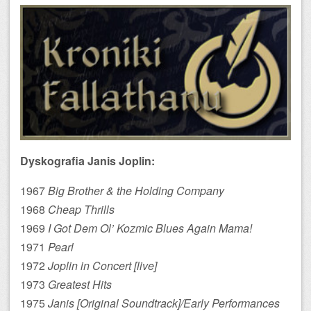
Dyskografia Janis Joplin:
1967
Big Brother & the Holding Company
1968
Cheap Thrills
1969
I Got Dem Ol’ Kozmic Blues Again Mama!
1971
Pearl
1972
Joplin in Concert [live]
1973
Greatest Hits
1975
Janis [Original Soundtrack]/Early Performances