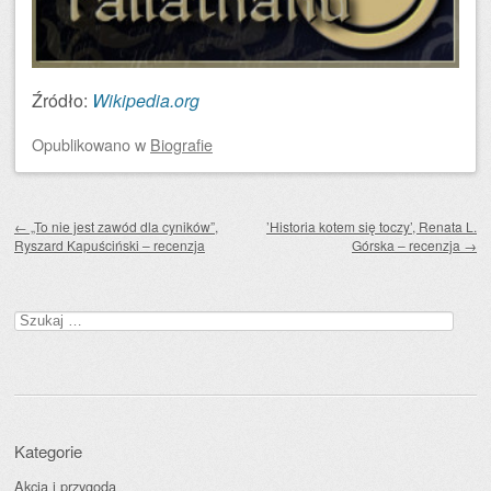
Źródło:
Wikipedia.org
Opublikowano
w
Biografie
Zobacz wpisy
←
„To nie jest zawód dla cyników”,
’Historia kotem się toczy’, Renata L.
Ryszard Kapuściński – recenzja
Górska – recenzja
→
Szukaj:
Kategorie
Akcja i przygoda