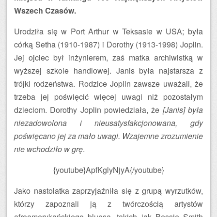
Wszech Czasów.
Urodziła się w Port Arthur w Teksasie w USA; była
córką Setha (1910-1987) i Dorothy (1913-1998) Joplin.
Jej ojciec był inżynierem, zaś matka archiwistką w
wyższej szkole handlowej. Janis była najstarsza z
trójki rodzeństwa. Rodzice Joplin zawsze uważali, że
trzeba jej poświęcić więcej uwagi niż pozostałym
dzieciom. Dorothy Joplin powiedziała, że
[Janis] była
niezadowolona i nieusatysfakcjonowana, gdy
poświęcano jej za mało uwagi. Wzajemne zrozumienie
nie wchodziło w grę
.
{youtube}ApfKglyNjyA{/youtube}
Jako nastolatka zaprzyjaźniła się z grupą wyrzutków,
którzy zapoznali ją z twórczością artystów
afroamerykańskiego bluesa, takich jak Bessie Smith