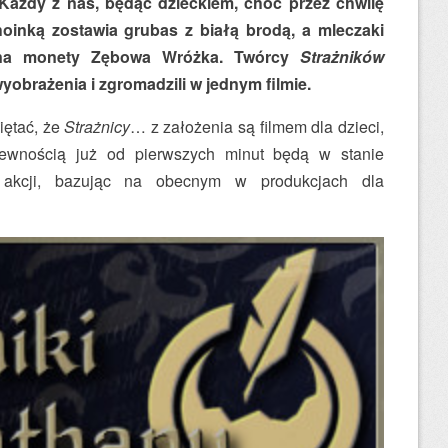
 Każdy z nas, będąc dzieckiem, choć przez chwilę
hoinką zostawia grubas z białą brodą, a mleczaki
 na monety Zębowa Wróżka. Twórcy
Strażników
yobrażenia i zgromadzili w jednym filmie.
iętać, że
Strażnicy
… z założenia są filmem dla dzieci,
pewnością już od pierwszych minut będą w stanie
j akcji, bazując na obecnym w produkcjach dla