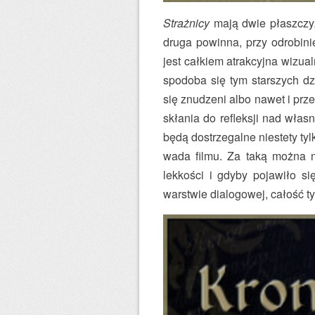
Strażnicy
mają dwie płaszczyzn
druga powinna, przy odrobini
jest całkiem atrakcyjna wizua
spodoba się tym starszych d
się znudzeni albo nawet i prz
skłania do refleksji nad wła
będą dostrzegalne niestety tyl
wada filmu. Za taką można n
lekkości i gdyby pojawiło si
warstwie dialogowej, całość ty