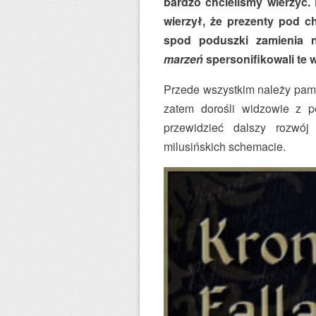
bardzo chcieliśmy wierzyć.
wierzył, że prezenty pod c
spod poduszki zamienia
marzeń
spersonifikowali te w
Przede wszystkim należy pam
zatem dorośli widzowie z 
przewidzieć dalszy rozwó
milusińskich schemacie.