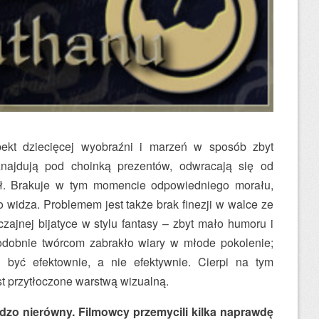
pekt dziecięcej wyobraźni i marzeń w sposób zbyt
 znajdują pod choinką prezentów, odwracają się od
ół. Brakuje w tym momencie odpowiedniego morału,
 widza. Problemem jest także brak finezji w walce ze
zajnej bijatyce w stylu fantasy – zbyt mało humoru i
dobnie twórcom zabrakło wiary w młode pokolenie;
 być efektownie, a nie efektywnie. Cierpi na tym
st przytłoczone warstwą wizualną.
rdzo nierówny. Filmowcy przemycili kilka naprawdę