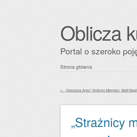
Oblicza k
Portal o szeroko poję
Przejdź
Strona główna
Główne menu
do
treści
←
„Operacja Argo” Antonio Mendez, Matt Bagl
Zobacz wpisy
„Strażnicy 