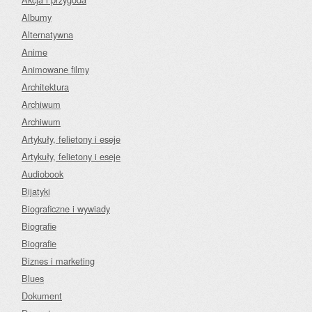
Albumy
Alternatywna
Anime
Animowane filmy
Architektura
Archiwum
Archiwum
Artykuły, felietony i eseje
Artykuły, felietony i eseje
Audiobook
Bijatyki
Biograficzne i wywiady
Biografie
Biografie
Biznes i marketing
Blues
Dokument