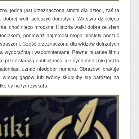
y, jedna jest przeznaczona stricte dla dzieci, zaś ta
e dobrej woli, ucieszyć dorosłych. Warstwa dziecięca
lnie, choć nieco mroczna. Historia walki dobra ze złem
zieciakom, ponieważ najmłodsi mogą niestety poczuć
estraszeni. Część przeznaczona dla widzów dojrzałych
sną wyobraźnią i wspomnieniami. Pewne niuanse filmu
ko przez starszą publiczność, ale bynajmniej nie jest to
atomiast uznać niedobór humoru. Obrazowi brakuje
ę więcej gagów lub twórcy skupiliby się bardziej na
lko by na tym zyskała.