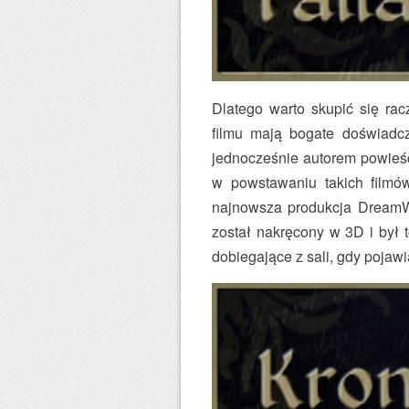
Dlatego warto skupić się rac
filmu mają bogate doświadcz
jednocześnie autorem powieśc
w powstawaniu takich film
najnowsza produkcja DreamWo
został nakręcony w 3D i był t
dobiegające z sali, gdy pojaw