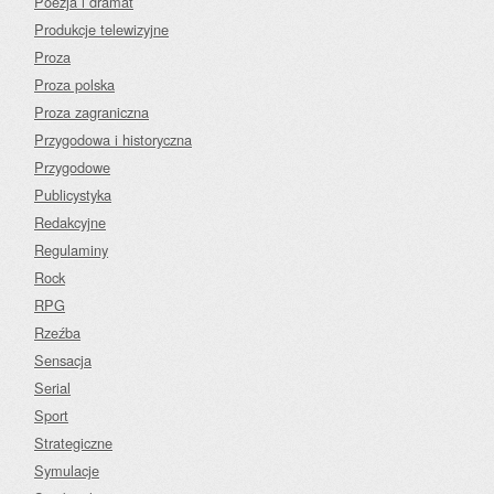
Poezja i dramat
Produkcje telewizyjne
Proza
Proza polska
Proza zagraniczna
Przygodowa i historyczna
Przygodowe
Publicystyka
Redakcyjne
Regulaminy
Rock
RPG
Rzeźba
Sensacja
Serial
Sport
Strategiczne
Symulacje