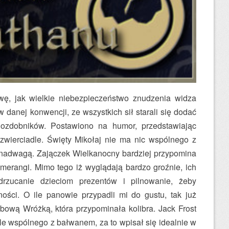
wę, jak wielkie niebezpieczeństwo znudzenia widza
w danej konwencji, ze wszystkich sił starali się dodać
 ozdobników. Postawiono na humor, przedstawiając
wierciadle. Święty Mikołaj nie ma nic wspólnego z
nadwagą. Zajączek Wielkanocny bardziej przypomina
umerangi. Mimo tego iż wyglądają bardzo groźnie, ich
rzucanie dzieciom prezentów i pilnowanie, żeby
ości. O ile panowie przypadli mi do gustu, tak już
ową Wróżką, która przypominała kolibra. Jack Frost
le wspólnego z bałwanem, za to wpisał się idealnie w