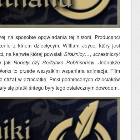
zej na sposobie opowiadania tej historii. Producenci
enie z kinem dziecięcym. William Joyce, który jest
i, na kanwie której powstali
Strażnicy
…, uczestniczył
ów jak
Roboty
czy
Rodzinka Robinsonów
. Jednakże
rks to przede wszystkim wspaniała animacja. Film
o strzał w dziesiątkę. Piski podnieconych dzieciaków
iały się płatki śniegu były tego ostatecznym dowodem.