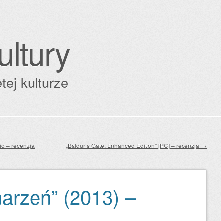
ultury
tej kulturze
io – recenzja
„Baldur’s Gate: Enhanced Edition” [PC] – recenzja
→
marzeń” (2013) –