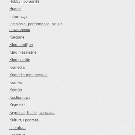
Hobby i poradniki
Humor
Informacja
Instalacje, performance, sztuka
nowoczesna
Karciane
Kino familijne
Kino niezależne
Kino polskie
Komedia
Komedia romantyczna
Komiks
Komiks
Kostiumowy
Kryminał
Kryminał, thriller, sensacja
Kultura i podróże
Literatura
Literatura