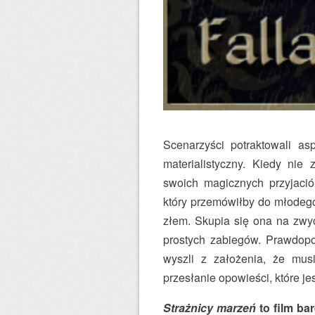
Scenarzyści potraktowali as
materialistyczny. Kiedy nie
swoich magicznych przyjaci
który przemówiłby do młodego
złem. Skupia się ona na zwyc
prostych zabiegów. Prawdopo
wyszli z założenia, że musi
przesłanie opowieści, które je
Strażnicy marzeń
to film ba