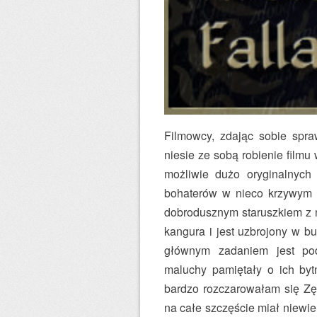
Filmowcy, zdając sobie spra
niesie ze sobą robienie filmu 
możliwie dużo oryginalnych
bohaterów w nieco krzywym z
dobrodusznym staruszkiem z 
kangura i jest uzbrojony w b
głównym zadaniem jest pod
maluchy pamiętały o ich bytn
bardzo rozczarowałam się Zęb
na całe szczęście miał niewie