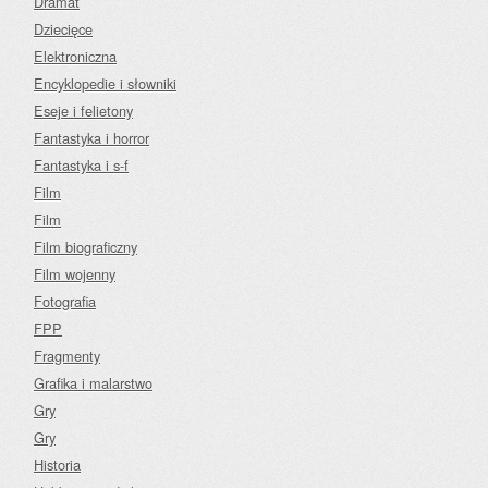
Dramat
Dziecięce
Elektroniczna
Encyklopedie i słowniki
Eseje i felietony
Fantastyka i horror
Fantastyka i s-f
Film
Film
Film biograficzny
Film wojenny
Fotografia
FPP
Fragmenty
Grafika i malarstwo
Gry
Gry
Historia