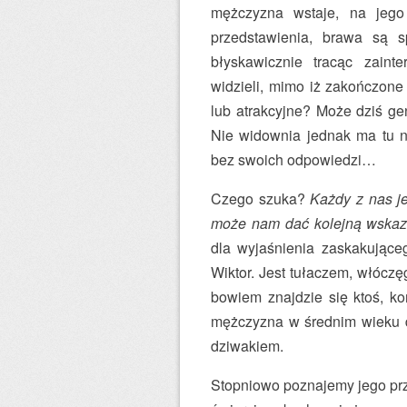
mężczyzna wstaje, na jego
przedstawienia, brawa są s
błyskawicznie tracąc zainte
widzieli, mimo iż zakończone
lub atrakcyjne? Może dziś ge
Nie widownia jednak ma tu na
bez swoich odpowiedzi…
Czego szuka?
Każdy z nas j
może nam dać kolejną wskazó
dla wyjaśnienia zaskakująceg
Wiktor. Jest tułaczem, włócz
bowiem znajdzie się ktoś, k
mężczyzna w średnim wieku d
dziwakiem.
Stopniowo poznajemy jego przes