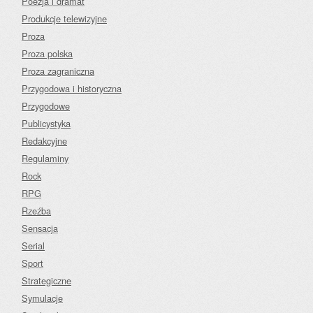
Poezja i dramat
Produkcje telewizyjne
Proza
Proza polska
Proza zagraniczna
Przygodowa i historyczna
Przygodowe
Publicystyka
Redakcyjne
Regulaminy
Rock
RPG
Rzeźba
Sensacja
Serial
Sport
Strategiczne
Symulacje