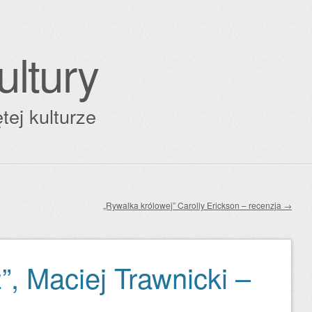
ultury
tej kulturze
„Rywalka królowej” Carolly Erickson – recenzja
→
”, Maciej Trawnicki –