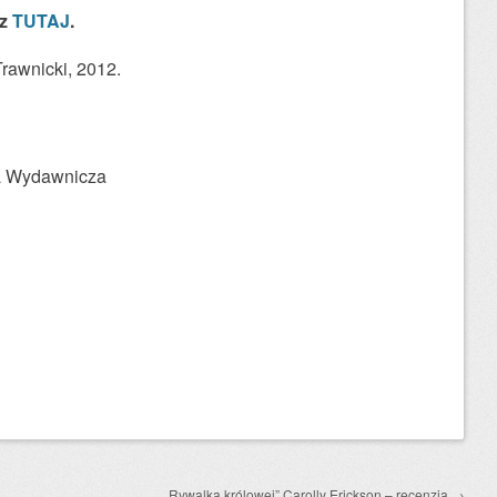
sz
TUTAJ
.
Trawnicki, 2012.
a Wydawnicza
„Rywalka królowej” Carolly Erickson – recenzja
→