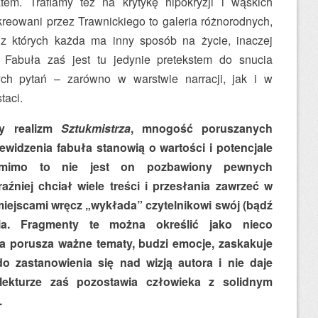
em. Trafiamy też na krytykę hipokryzji i wąskich
eowani przez Trawnickiego to galeria różnorodnych,
, z których każda ma inny sposób na życie, inaczej
. Fabuła zaś jest tu jedynie pretekstem do snucia
ych pytań – zarówno w warstwie narracji, jak i w
taci.
y realizm
Sztukmistrza
, mnogość poruszanych
ewidzenia fabuła stanowią o wartości i potencjale
; mimo to nie jest on pozbawiony pewnych
aźniej chciał wiele treści i przesłania zawrzeć w
 miejscami wręcz „wykłada” czytelnikowi swój (bądź
ia. Fragmenty te można określić jako nieco
a porusza ważne tematy, budzi emocje, zaskakuje
o zastanowienia się nad wizją autora i nie daje
lekturze zaś pozostawia człowieka z solidnym
.