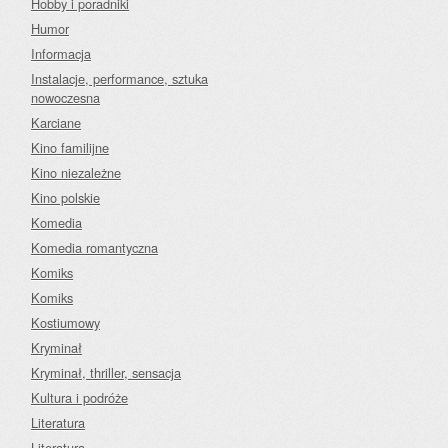
Hobby i poradniki
Humor
Informacja
Instalacje, performance, sztuka
nowoczesna
Karciane
Kino familijne
Kino niezależne
Kino polskie
Komedia
Komedia romantyczna
Komiks
Komiks
Kostiumowy
Kryminał
Kryminał, thriller, sensacja
Kultura i podróże
Literatura
Literatura