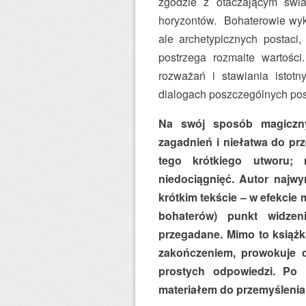
zgodzie z otaczającym świat
horyzontów. Bohaterowie wykr
ale archetypicznych postaci
postrzega rozmaite wartości
rozważań i stawiania istotn
dialogach poszczególnych pos
Na swój sposób magiczn
zagadnień i niełatwa do prz
tego krótkiego utworu
niedociągnięć. Autor najwyr
krótkim tekście – w efekcie
bohaterów) punkt widzen
przegadane. Mimo to książk
zakończeniem, prowokuje d
prostych odpowiedzi. Po 
materiałem do przemyślenia