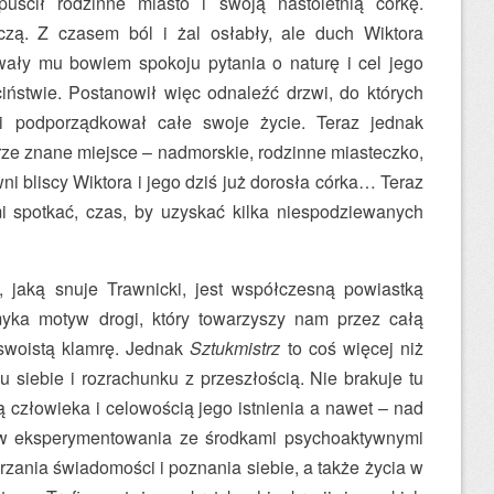
uścił rodzinne miasto i swoją nastoletnią córkę.
zą. Z czasem ból i żal osłabły, ale duch Wiktora
wały mu bowiem spokoju pytania o naturę i cel jego
ciństwie. Postanowił więc odnaleźć drzwi, do których
ji podporządkował całe swoje życie. Teraz jednak
ze znane miejsce – nadmorskie, rodzinne miasteczko,
i bliscy Wiktora i jego dziś już dorosła córka… Teraz
i spotkać, czas, by uzyskać kilka niespodziewanych
 jaką snuje Trawnicki, jest współczesną powiastką
amyka motyw drogi, który towarzyszy nam przez całą
u swoistą klamrę. Jednak
Sztukmistrz
to coś więcej niż
 siebie i rozrachunku z przeszłością. Nie brakuje tu
 człowieka i celowością jego istnienia a nawet – nad
yw eksperymentowania ze środkami psychoaktywnymi
erzania świadomości i poznania siebie, a także życia w