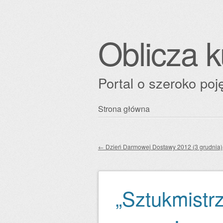
Oblicza k
Portal o szeroko poję
Przejdź
Strona główna
Główne menu
do
treści
←
Dzień Darmowej Dostawy 2012 (3 grudnia)
Zobacz wpisy
„Sztukmistrz