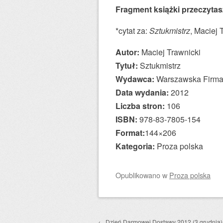
Fragment książki przeczyta
*cytat za:
Sztukmistrz
, Maciej 
Autor:
Maciej Trawnicki
Tytuł:
Sztukmistrz
Wydawca:
Warszawska Firm
Data wydania:
2012
Liczba stron:
106
ISBN:
978-83-7805-154
Format:
144×206
Kategoria:
Proza polska
Opublikowano
w
Proza polska
←
Dzień Darmowej Dostawy 2012 (3 grudnia)