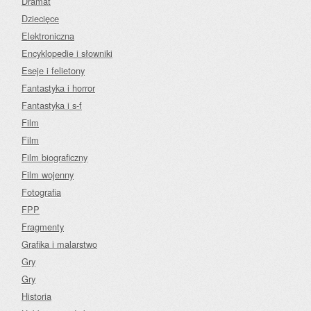
Dramat
Dziecięce
Elektroniczna
Encyklopedie i słowniki
Eseje i felietony
Fantastyka i horror
Fantastyka i s-f
Film
Film
Film biograficzny
Film wojenny
Fotografia
FPP
Fragmenty
Grafika i malarstwo
Gry
Gry
Historia