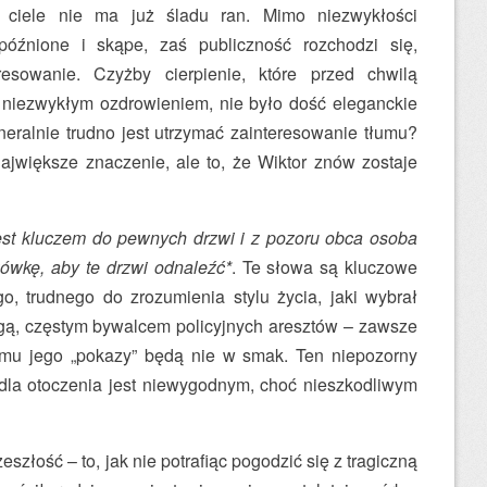
 ciele nie ma już śladu ran. Mimo niezwykłości
późnione i skąpe, zaś publiczność rozchodzi się,
resowanie. Czyżby cierpienie, które przed chwilą
 niezwykłym ozdrowieniem, nie było dość eleganckie
neralnie trudno jest utrzymać zainteresowanie tłumu?
jwiększe znaczenie, ale to, że Wiktor znów zostaje
est kluczem do pewnych drzwi i z pozoru obca osoba
wkę, aby te drzwi odnaleźć*
. Te słowa są kluczowe
o, trudnego do zrozumienia stylu życia, jaki wybrał
ęgą, częstym bywalcem policyjnych aresztów – zawsze
omu jego „pokazy” będą nie w smak. Ten niepozorny
la otoczenia jest niewygodnym, choć nieszkodliwym
złość – to, jak nie potrafiąc pogodzić się z tragiczną