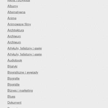
Albumy
Alternatywna
Anime
Animowane filmy
Architektura
Archiwum
Archiwum
Artykuły, felietony i eseje
Artykuły, felietony i eseje
Audiobook
Bijatyki
Biograficzne i wywiady
Biografie
Biografie
Biznes i marketing
Blues
Dokument