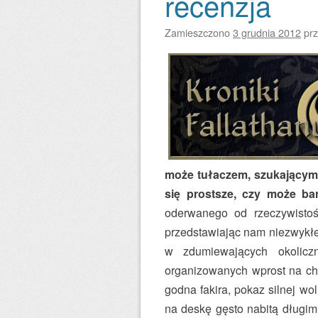
recenzja
Zamieszczono
3 grudnia 2012
pr
może tułaczem, szukającym
się prostsze, czy może ba
oderwanego od rzeczywistośc
przedstawiając nam niezwykłe
w zdumiewających okolicz
organizowanych wprost na ch
godna fakira, pokaz silnej wo
na deskę gęsto nabitą długimi