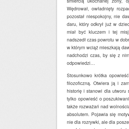
śmiercią ukochanej żony, op
Wędrował, owładnięty rozpac
pozostał niespokojny, nie da
daru, który odkrył już w dzie
miał być kluczem i tej mis
nadszedł czas powrotu w dobr
w którym wciąż mieszkają dawn
nadchodzi czas, by się z nim
odpowiedzi…
Stosunkowo krótka opowieść,
filozoficzną. Otwiera ją i z
historię i stanowi dla utwor
tylko opowieść o poszukiwaniu
także rozważań nad wolnością
absolutem. Pojawia się mot
nie dla rozrywki, ale dla posz