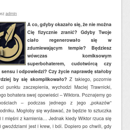
zez
admin
A co, gdyby okazało się, że nie można
Cię fizycznie zranić? Gdyby Twoje
ciało regenerowało się w
zdumiewającym tempie? Będziesz
wówczas komiksowym
superbohaterem, cudotwórcą czy
 sensu i odpowiedzi? Czy życie naprawdę stałoby
rdziej by się skomplikowało?
Z takiego, pozornie
i punktu zaczepienia, wychodzi Maciej Trawnicki,
go bohatera swej opowieści – Wiktora. Poznajemy go
nościach – podczas jednego z jego „pokazów”
odniku. Mogłoby się wydawać, że będzie to sztuczka
li i mięśni z kamienia… Jednak kiedy Wiktor rzuca się
 gwoździami jest i krew, i ból. Dopiero po chwili, gdy