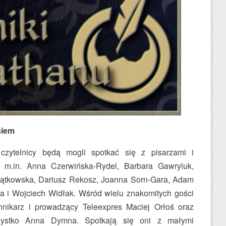
siem
czytelnicy będą mogli spotkać się z pisarzami i
zą m.in. Anna Czerwińska-Rydel, Barbara Gawryluk,
ątkowska, Dariusz Rekosz, Joanna Sorn-Gara, Adam
a i Wojciech Widłak. Wśród wielu znakomitych gości
ennikarz i prowadzący Teleexpres Maciej Orłoś oraz
ystko Anna Dymna. Spotkają się oni z małymi