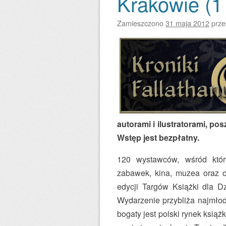
Krakowie (1
Zamieszczono
31 maja 2012
prz
autorami i ilustratorami, po
Wstęp jest bezpłatny.
120 wystawców, wśród któr
zabawek, kina, muzea oraz o
edycji Targów Książki dla Dz
Wydarzenie przybliża najmłods
bogaty jest polski rynek książ