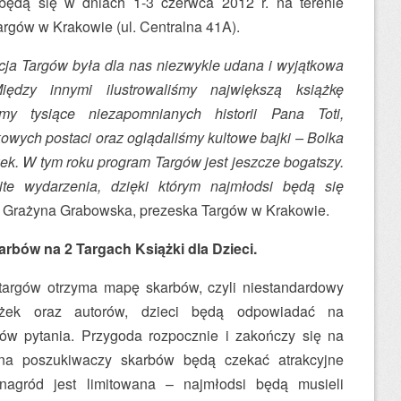
będą się w dniach 1-3 czerwca 2012 r. na terenie
gów w Krakowie (ul. Centralna 41A).
cja Targów była dla nas niezwykle udana i wyjątkowa
dzy innymi ilustrowaliśmy największą książkę
śmy tysiące niezapomnianych historii Pana Toti,
owych postaci oraz oglądaliśmy kultowe bajki – Bolka
ek. W tym roku program Targów jest jeszcze bogatszy.
ite wydarzenia, dzięki którym najmłodsi będą się
Grażyna Grabowska, prezeska Targów w Krakowie.
arbów na 2 Targach Książki dla Dzieci.
targów otrzyma mapę skarbów, czyli niestandardowy
iążek oraz autorów, dzieci będą odpowiadać na
w pytania. Przygoda rozpocznie i zakończy się na
 na poszukiwaczy skarbów będą czekać atrakcyjne
nagród jest limitowana – najmłodsi będą musieli