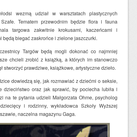
łodsi wezmą udział w warsztatach plastycznych
 Szafe. Tematem przewodnim będzie flora i fauna
hala targowa zakwitnie krokusami, kaczeńcami i
i będą biegać zaskrońce i zielone jaszczurki.
uczestnicy Targów będą mogli dokonać co najmniej
sze chcieli zrobić z książką, a których im stanowczo
 stworzyć prawdziwe, książkowe, artystyczne dzieło.
odzice dowiedzą się, jak rozmawiać z dziećmi o seksie,
 dzieciństwo oraz jak sprawić, by pociecha lubiła i
dzi na te pytania udzieli Małgorzata Ohme, psycholog
 dziecięcy i rodzinny, wykładowca Szkoły Wyższej
rszawie, naczelna magazynu Gaga.