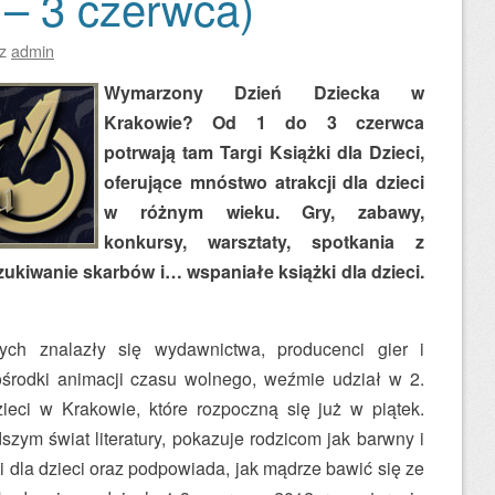
 – 3 czerwca)
ez
admin
Wymarzony Dzień Dziecka w
Krakowie? Od 1 do 3 czerwca
potrwają tam Targi Książki dla Dzieci,
oferujące mnóstwo atrakcji dla dzieci
w różnym wieku. Gry, zabawy,
konkursy, warsztaty, spotkania z
szukiwanie skarbów i… wspaniałe książki dla dzieci.
ych znalazły się wydawnictwa, producenci gier i
środki animacji czasu wolnego, weźmie udział w 2.
ieci w Krakowie, które rozpoczną się już w piątek.
zym świat literatury, pokazuje rodzicom jak barwny i
ki dla dzieci oraz podpowiada, jak mądrze bawić się ze