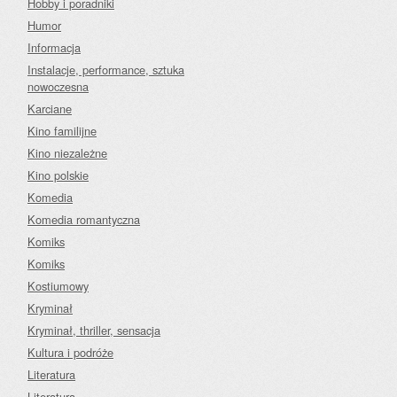
Hobby i poradniki
Humor
Informacja
Instalacje, performance, sztuka
nowoczesna
Karciane
Kino familijne
Kino niezależne
Kino polskie
Komedia
Komedia romantyczna
Komiks
Komiks
Kostiumowy
Kryminał
Kryminał, thriller, sensacja
Kultura i podróże
Literatura
Literatura