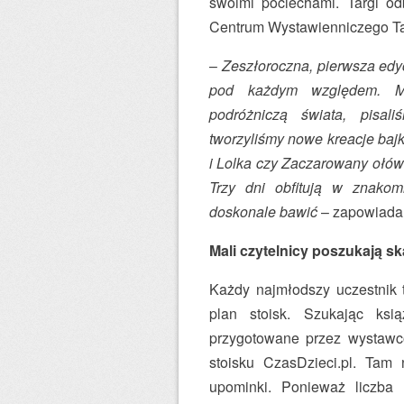
swoimi pociechami. Targi od
Centrum Wystawienniczego Tar
–
Zeszłoroczna, pierwsza edy
pod każdym względem. Mię
podróżniczą świata, pisali
tworzyliśmy nowe kreacje bajk
i Lolka czy Zaczarowany ołów
Trzy dni obfitują w znakom
doskonale bawić
– zapowiada 
Mali czytelnicy poszukają sk
Każdy najmłodszy uczestnik 
plan stoisk. Szukając ks
przygotowane przez wystawcó
stoisku CzasDzieci.pl. Tam
upominki. Ponieważ liczba 