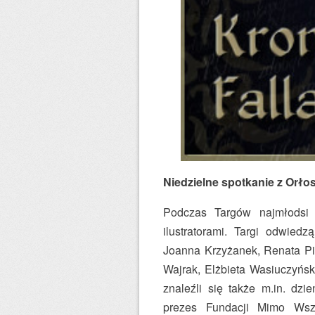
Niedzielne spotkanie z Orło
Podczas Targów najmłodsi 
ilustratorami. Targi odwied
Joanna Krzyżanek, Renata Pi
Wajrak, Elżbieta Wasiuczyńsk
znaleźli się także m.in. dzi
prezes Fundacji Mimo Wsz