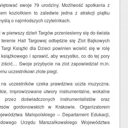
więtować swoje 79 urodziny. Możliwość spotkania z
m koziołkiem to zaledwie jedna z atrakcji piątku
myślą o najmłodszych czytelnikach.
l w pierwszy dzień Targów przeniesiemy się do świata
 terenie Hali Targowej odbędzie się Zlot Bajkowych
Targi Książki dla Dzieci powinien wcielić się w rolę
książkowego i sprawić, aby wszystko, co do tej pory
ziścić… Swoje przybycie na zlot zapowiedział m.in.
emu uczestnikowi złote piegi.
j na uczestników czeka prawdziwa uczta muzyczna.
kie, improwizowane utwory instrumentalne, wokalne
 przez doświadczonych instrumentalistów oraz
ursów gordonowskich w Krakowie. Organizatorem
jewództwa Małopolskiego – Departament Edukacji,
rodowego Urzędu Marszałkowskiego Województwa