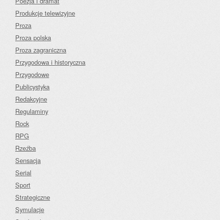
Poezja i dramat
Produkcje telewizyjne
Proza
Proza polska
Proza zagraniczna
Przygodowa i historyczna
Przygodowe
Publicystyka
Redakcyjne
Regulaminy
Rock
RPG
Rzeźba
Sensacja
Serial
Sport
Strategiczne
Symulacje