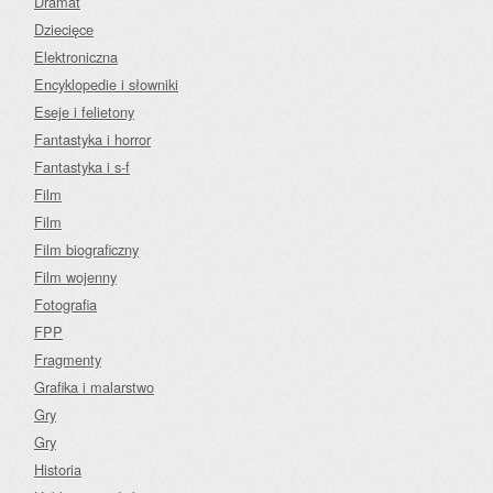
Dramat
Dziecięce
Elektroniczna
Encyklopedie i słowniki
Eseje i felietony
Fantastyka i horror
Fantastyka i s-f
Film
Film
Film biograficzny
Film wojenny
Fotografia
FPP
Fragmenty
Grafika i malarstwo
Gry
Gry
Historia