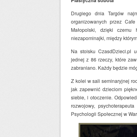
Plastyczna sobota
Drugiego dnia Targów najm
organizowanych przez Cafe
Małopolski, dzięki czemu 
niezapominajki, między którym
Na stoisku CzasdDzieci.pl 
jednej z 86 rzeczy, które zaw
zabraniano. Każdy będzie mógł
Z kolei w sali seminaryjnej r
jak zapewnić dzieciom piękne
siebie, i otoczenie. Odpowie
rozwojowy, psychoterapeuta
Psychologii Społecznej w Wa