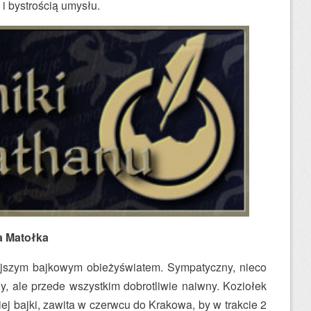
i bystrością umysłu.
a Matołka
iejszym bajkowym obieżyświatem. Sympatyczny, nieco
y, ale przede wszystkim dobrotliwie naiwny. Koziołek
iej bajki, zawita w czerwcu do Krakowa, by w trakcie 2