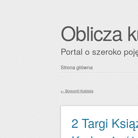
Oblicza k
Portal o szeroko poję
Przejdź
Strona główna
Główne menu
do
treści
←
Bogumił Kobiela
Zobacz wpisy
2 Targi Ksią