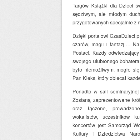
Targów Książki dla Dzieci ś
sędziwym, ale młodym duche
przygotowanych specjalnie z 
Dzięki portalowi CzasDzieci.p
czarów, magii i fantazji… Na
Postaci. Każdy odwiedzający 
swojego ulubionego bohatera 
było niemożliwym, mogło się 
Pan Kleks, który obiecał każd
Ponadto w sali seminaryjne
Zostaną zaprezentowane krót
oraz łączone, prowadzone
wokalistów, uczestników k
koncertów jest Samorząd Wo
Kultury i Dziedzictwa Na