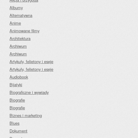
Albumy
Alternatywna
Anime
Animowane filmy
Architektura
Archiwum
Archiwum
Artykuły, felietony i eseje
Artykuły, felietony i eseje
Audiobook
Bijatyki
Biograficzne i wywiady
Biografie
Biografie
Biznes i marketing
Blues
Dokument