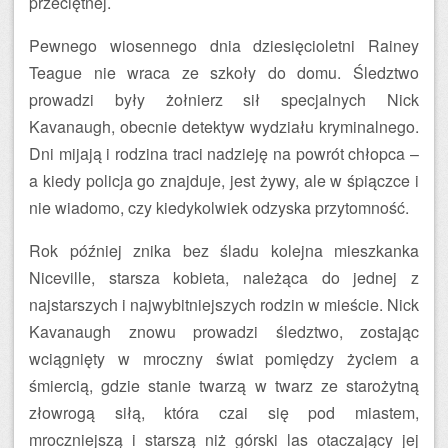
przeciętnej.
Pewnego wiosennego dnia dziesięcioletni Rainey
Teague nie wraca ze szkoły do domu. Śledztwo
prowadzi były żołnierz sił specjalnych Nick
Kavanaugh, obecnie detektyw wydziału kryminalnego.
Dni mijają i rodzina traci nadzieję na powrót chłopca –
a kiedy policja go znajduje, jest żywy, ale w śpiączce i
nie wiadomo, czy kiedykolwiek odzyska przytomność.
Rok później znika bez śladu kolejna mieszkanka
Niceville, starsza kobieta, należąca do jednej z
najstarszych i najwybitniejszych rodzin w mieście. Nick
Kavanaugh znowu prowadzi śledztwo, zostając
wciągnięty w mroczny świat pomiędzy życiem a
śmiercią, gdzie stanie twarzą w twarz ze starożytną
złowrogą siłą, która czai się pod miastem,
mroczniejszą i starszą niż górski las otaczający jej