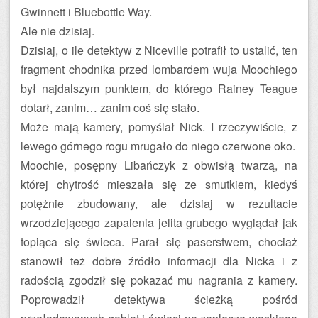
Gwinnett i Bluebottle Way.
Ale nie dzisiaj.
Dzisiaj, o ile detektyw z Niceville potrafił to ustalić, ten
fragment chodnika przed lombardem wuja Moochiego
był najdalszym punktem, do którego Rainey Teague
dotarł, zanim… zanim coś się stało.
Może mają kamery, pomyślał Nick. I rzeczywiście, z
lewego górnego rogu mrugało do niego czerwone oko.
Moochie, posępny Libańczyk z obwisłą twarzą, na
której chytrość mieszała się ze smutkiem, kiedyś
potężnie zbudowany, ale dzisiaj w rezultacie
wrzodziejącego zapalenia jelita grubego wyglądał jak
topiąca się świeca. Parał się paserstwem, chociaż
stanowił też dobre źródło informacji dla Nicka i z
radością zgodził się pokazać mu nagrania z kamery.
Poprowadził detektywa ścieżką pośród