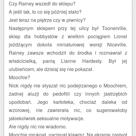
Czy Rainey wszedł do sklepu?
A jeśli tak, to co się później stało?
Jest teraz na piętrze czy w piwnicy?
Następnym sklepem przy tej ulicy był Toonerville,
sklep dla hobbystów z wielkim pociągiem Lionel
jeżdżącym dokoła miniaturowej wersji Niceville.
Rainey zawsze wchodził do środka i rozmawiał z
właścicielką, panią Lianne Hardesty. Był jej
ulubieńcem, ale dzisiaj się nie pokazał.
Moochie?
Nick nigdy nie słyszał nic podejrzanego o Moochiem,
żadnej aluzji do pedofilii czy innych jastrzębich
upodobań. Jego kartoteka, chociaż daleka od
wzorowej, nie zawierała nic, co sugerowałoby
jakiekolwiek seksualne motywacje.
Ale nigdy nic nie wiadomo.
Moochie mruknął, nacisnął klawisz. Na ekranie zastygł