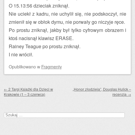
O 15.13:56 dzieciak zniknął.
Nie uciekł z kadru, nie uchylił się, nie podskoczył, nie
zmienił się w obłok dymu, nie porwały go niczyje ręce.
Po prostu zniknął, jakby był tylko cyfrowym obrazem i
ktoś nacisnął klawisz ERASE.
Rainey Teague po prostu zniknął.
I nie wrócił.
Opublikowano
w
Fragmenty
Zobacz wpisy
←
2 Targi Książki dla Dzieci w
„Honor złodzieja”, Douglas Hulick –
Krakowie (1 – 3 czerwca)
recenzja
→
Szukaj: