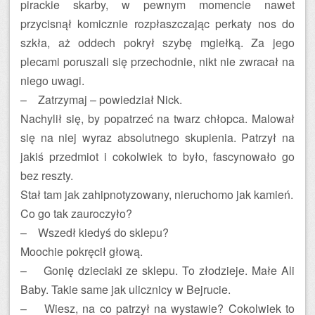
pirackie skarby, w pewnym momencie nawet
przycisnął komicznie rozpłaszczając perkaty nos do
szkła, aż oddech pokrył szybę mgiełką. Za jego
plecami poruszali się przechodnie, nikt nie zwracał na
niego uwagi.
– Zatrzymaj – powiedział Nick.
Nachylił się, by popatrzeć na twarz chłopca. Malował
się na niej wyraz absolutnego skupienia. Patrzył na
jakiś przedmiot i cokolwiek to było, fascynowało go
bez reszty.
Stał tam jak zahipnotyzowany, nieruchomo jak kamień.
Co go tak zauroczyło?
– Wszedł kiedyś do sklepu?
Moochie pokręcił głową.
– Gonię dzieciaki ze sklepu. To złodzieje. Małe Ali
Baby. Takie same jak ulicznicy w Bejrucie.
– Wiesz, na co patrzył na wystawie? Cokolwiek to