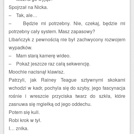
Spojrzał na Nicka.
– Tak, ale…
– Będzie mi potrzebny. Nie, czekaj, będzie mi
potrzebny cały system. Masz zapasowy?
Libańczyk z pewnością nie był zachwycony rozwojem
wypadków.
– Mam starą kamerę wideo.
– Pokaż jeszcze raz całą sekwencję.
Moochie nacisnął klawisz.
Patrzyli, jak Rainey Teague sztywnymi skokami
wchodzi w kadr, pochyla się do szyby, jego fascynacja
rośnie i wreszcie przyciska twarz do szkła, które
zasnuwa się mgiełką od jego oddechu.
Potem się kuli.
Robi krok w tył.
I… znika.