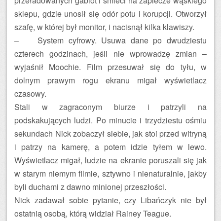
przeładowanych gablot i śmieci na zaplecze wąskiego
sklepu, gdzie unosił się odór potu i korupcji. Otworzył
szafę, w której był monitor, i nacisnął kilka klawiszy.
– System cyfrowy. Usuwa dane po dwudziestu
czterech godzinach, jeśli nie wprowadzę zmian –
wyjaśnił Moochie. Film przesuwał się do tyłu, w
dolnym prawym rogu ekranu migał wyświetlacz
czasowy.
Stali w zagraconym biurze i patrzyli na
podskakujących ludzi. Po minucie i trzydziestu ośmiu
sekundach Nick zobaczył siebie, jak stoi przed witryną
i patrzy na kamerę, a potem idzie tyłem w lewo.
Wyświetlacz migał, ludzie na ekranie poruszali się jak
w starym niemym filmie, sztywno i nienaturalnie, jakby
byli duchami z dawno minionej przeszłości.
Nick zadawał sobie pytanie, czy Libańczyk nie był
ostatnią osobą, którą widział Rainey Teague.