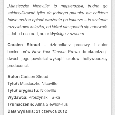
„Miasteczko Niceville” to majstersztyk, trudno go
zaklasyfikować tylko do jednego gatunku ale całkiem
łatwo można opisać wrażenie po lekturze – to szalenie
rozrywkowa książka, od której nie sposób się oderwać!
– John Lescroart, autor
Wyścigu z czasem
Carsten Stroud
– dziennikarz prasowy i autor
bestsellerów
New York Timesa
. Prawa do ekranizacji
dwóch jego powieści wykupili czołowi hollywoodzcy
producenci.
Autor:
Carsten Stroud
Tytuł:
Miasteczko Niceville
Tytuł oryginału:
Niceville
Wydawca:
Prószyński i S-ka
Tłumaczenie:
Alina Siewior-Kuś
Data wydania:
21 czerwca 2012