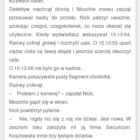
krzywych luster.
Detektyw machnął dłonią i Moochie znowu zaczął
przesuwać kadry do przodu. Nick patrzył uważnie,
szukając czegoś, czegokolwiek, co może okazać się
użyteczne. Kiedy wyświetlacz wskazywał 15.13:54,
Rainey cofnął głowę i rozchylił usta. O 15.13:55 oparł
ciężar ciała na lewej stopie i jeszcze szerzej otworzył
usta.
O 15.13:56 nie było go w kadrze.
Kamera pokazywała pusty fragment chodnika.
Rainey zniknął.
– Problem z kamerą? – zapytał Nick.
Moochie gapił się w ekran.
Nick powtórzył pytanie.
– Nie, nigdy nic się z nią nie dzieje. Jest nowa. W
zeszłym roku założyła mi ją firma Securicom.
Kosztowała mnie trzy tysiące dolarów.