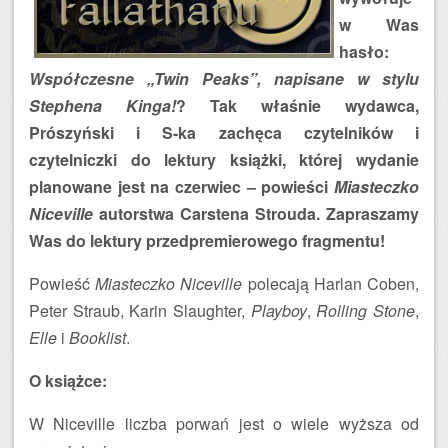
w Was
hasło:
Współczesne „Twin Peaks”, napisane w stylu
Stephena Kinga!
? Tak właśnie wydawca,
Prószyński i S-ka zachęca czytelników i
czytelniczki do lektury książki, której wydanie
planowane jest na czerwiec – powieści
Miasteczko
Niceville
autorstwa Carstena Strouda. Zapraszamy
Was do lektury przedpremierowego fragmentu!
Powieść
Miasteczko Niceville
polecają Harlan Coben,
Peter Straub, Karin Slaughter,
Playboy
,
Rolling Stone
,
Elle
i
Booklist
.
O książce:
W Niceville liczba porwań jest o wiele wyższa od