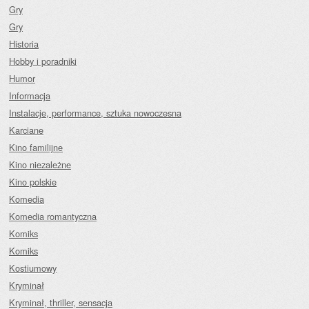
Gry
Gry
Historia
Hobby i poradniki
Humor
Informacja
Instalacje, performance, sztuka nowoczesna
Karciane
Kino familijne
Kino niezależne
Kino polskie
Komedia
Komedia romantyczna
Komiks
Komiks
Kostiumowy
Kryminał
Kryminał, thriller, sensacja