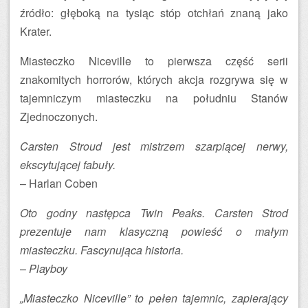
źródło: głęboką na tysiąc stóp otchłań znaną jako
Krater.
Miasteczko Niceville to pierwsza część serii
znakomitych horrorów, których akcja rozgrywa się w
tajemniczym miasteczku na południu Stanów
Zjednoczonych.
Carsten Stroud jest mistrzem szarpiącej nerwy,
ekscytującej fabuły.
– Harlan Coben
Oto godny następca Twin Peaks. Carsten Strod
prezentuje nam klasyczną powieść o małym
miasteczku. Fascynująca historia.
–
Playboy
„Miasteczko Niceville” to pełen tajemnic, zapierający