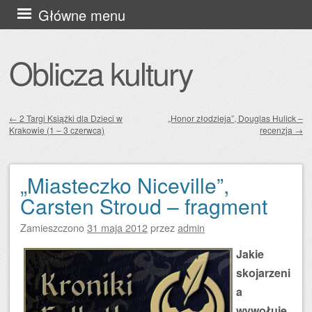
Przejdź
Główne menu
do
treści
Oblicza kultury
←
2 Targi Książki dla Dzieci w
„Honor złodzieja”, Douglas Hulick –
Krakowie (1 – 3 czerwca)
recenzja
→
Zobacz wpisy
„Miasteczko Niceville”,
Carsten Stroud – fragment
Zamieszczono
31 maja 2012
przez
admin
Jakie
skojarzeni
a
wywołuje