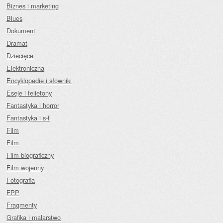
Biznes i marketing
Blues
Dokument
Dramat
Dziecięce
Elektroniczna
Encyklopedie i słowniki
Eseje i felietony
Fantastyka i horror
Fantastyka i s-f
Film
Film
Film biograficzny
Film wojenny
Fotografia
FPP
Fragmenty
Grafika i malarstwo