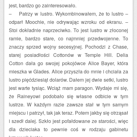
jest, bardzo go zainteresowało.
– Patrzy w lustro. Wykombinowałem, że to lustro –
odparł Moochie, nie odrywając wzroku od ekranu. –
Stoi dokładnie naprzeciwko. To jest lustro w złoconej
ramie, bardzo stare, co najmniej przedwojenne. To
znaczy sprzed wojny secesyjnej. Pochodzi z Chase,
starej posiadłości Cottonów w Temple Hill. Delia
Cotton dała go swojej pokojówce Alice Bayer, która
mieszka w Glades. Alice przyszła do mnie i chciała za
lustro pięćdziesiąt dolarów. Dałem jej dwie setki, lustro
jest warte tysiąc. Wciąż mam paragon. Wydaje mi się,
że Raineyowi podobało się własne odbicie w tym
lustrze. W każdym razie zawsze stał w tym samym
miejscu i patrzył, tak jak teraz. Potem jakby się otrząsał
i szedł dalej. Szkło jest pofałdowane ze starości, więc
dla dzieciaka to pewnie coś w rodzaju gabinetu