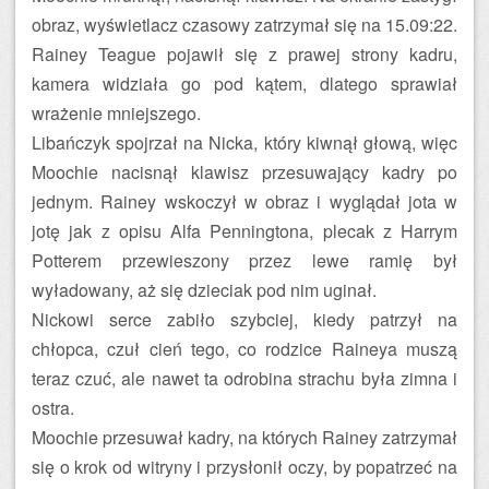
obraz, wyświetlacz czasowy zatrzymał się na 15.09:22.
Rainey Teague pojawił się z prawej strony kadru,
kamera widziała go pod kątem, dlatego sprawiał
wrażenie mniejszego.
Libańczyk spojrzał na Nicka, który kiwnął głową, więc
Moochie nacisnął klawisz przesuwający kadry po
jednym. Rainey wskoczył w obraz i wyglądał jota w
jotę jak z opisu Alfa Penningtona, plecak z Harrym
Potterem przewieszony przez lewe ramię był
wyładowany, aż się dzieciak pod nim uginał.
Nickowi serce zabiło szybciej, kiedy patrzył na
chłopca, czuł cień tego, co rodzice Raineya muszą
teraz czuć, ale nawet ta odrobina strachu była zimna i
ostra.
Moochie przesuwał kadry, na których Rainey zatrzymał
się o krok od witryny i przysłonił oczy, by popatrzeć na