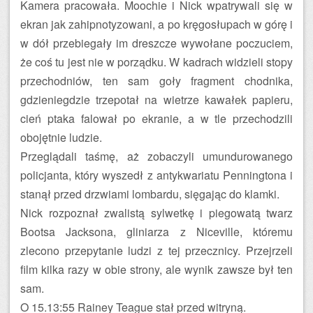
Kamera pracowała. Moochie i Nick wpatrywali się w
ekran jak zahipnotyzowani, a po kręgosłupach w górę i
w dół przebiegały im dreszcze wywołane poczuciem,
że coś tu jest nie w porządku. W kadrach widzieli stopy
przechodniów, ten sam goły fragment chodnika,
gdzieniegdzie trzepotał na wietrze kawałek papieru,
cień ptaka falował po ekranie, a w tle przechodzili
obojętnie ludzie.
Przeglądali taśmę, aż zobaczyli umundurowanego
policjanta, który wyszedł z antykwariatu Penningtona i
stanął przed drzwiami lombardu, sięgając do klamki.
Nick rozpoznał zwalistą sylwetkę i piegowatą twarz
Bootsa Jacksona, gliniarza z Niceville, któremu
zlecono przepytanie ludzi z tej przecznicy. Przejrzeli
film kilka razy w obie strony, ale wynik zawsze był ten
sam.
O 15.13:55 Rainey Teague stał przed witryną.