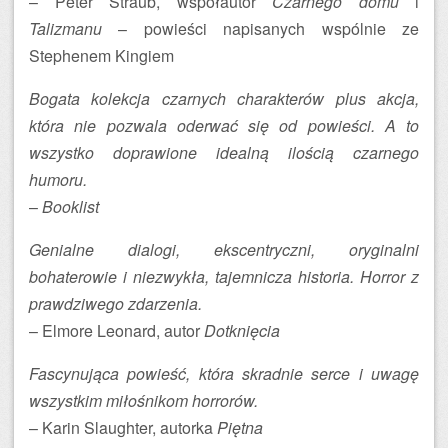
– Peter Straub, współautor
Czarnego domu
i
Talizmanu
– powieści napisanych wspólnie ze
Stephenem Kingiem
Bogata kolekcja czarnych charakterów plus akcja,
która nie pozwala oderwać się od powieści. A to
wszystko doprawione idealną ilością czarnego
humoru.
–
Booklist
Genialne dialogi, ekscentryczni, oryginalni
bohaterowie i niezwykła, tajemnicza historia. Horror z
prawdziwego zdarzenia.
– Elmore Leonard, autor
Dotknięcia
Fascynująca powieść, która skradnie serce i uwagę
wszystkim miłośnikom horrorów.
– Karin Slaughter, autorka
Piętna