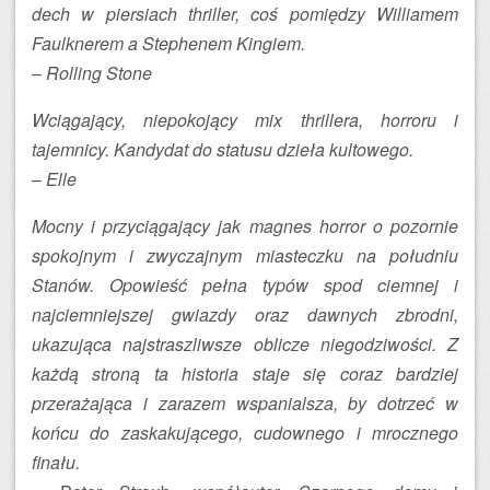
dech w piersiach thriller, coś pomiędzy Williamem
Faulknerem a Stephenem Kingiem.
–
Rolling Stone
Wciągający, niepokojący mix thrillera, horroru i
tajemnicy. Kandydat do statusu dzieła kultowego.
–
Elle
Mocny i przyciągający jak magnes horror o pozornie
spokojnym i zwyczajnym miasteczku na południu
Stanów. Opowieść pełna typów spod ciemnej i
najciemniejszej gwiazdy oraz dawnych zbrodni,
ukazująca najstraszliwsze oblicze niegodziwości. Z
każdą stroną ta historia staje się coraz bardziej
przerażająca i zarazem wspanialsza, by dotrzeć w
końcu do zaskakującego, cudownego i mrocznego
finału.