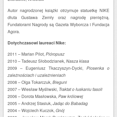
Autor nagrodzonej książki otrzymuje statuetkę NIKE
dłuta Gustawa Zemły oraz nagrodę pieniężną.
Fundatorami Nagrody są Gazeta Wyborcza i Fundacja
Agora.
Dotychczasowi laureaci Nike:
2011 – Marian Pilot,
Pióropusz
2010 – Tadeusz Słobodzianek,
Nasza klasa
2009 – Eugeniusz Tkaczyszyn-Dycki,
Piosenka o
zależnościach i uzależnieniach
2008 – Olga Tokarczuk,
Bieguni
2007 – Wiesław Myśliwski,
Traktat o łuskaniu fasoli
2006 – Dorota Masłowska,
Paw królowej
2005 – Andrzej Stasiuk,
Jadąc do Babadag
2004 – Wojciech Kuczok,
Gnój