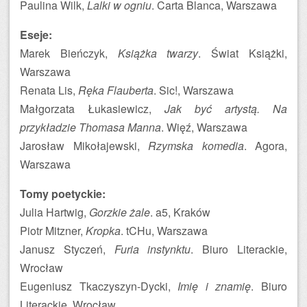
Paulina Wilk,
Lalki w ogniu
. Carta Blanca, Warszawa
Eseje:
Marek Bieńczyk,
Książka twarzy
. Świat Książki,
Warszawa
Renata Lis,
Ręka Flauberta
. Sic!, Warszawa
Małgorzata Łukasiewicz,
Jak być artystą. Na
przykładzie Thomasa Manna
. Więź, Warszawa
Jarosław Mikołajewski,
Rzymska komedia
. Agora,
Warszawa
Tomy poetyckie:
Julia Hartwig,
Gorzkie żale
. a5, Kraków
Piotr Mitzner,
Kropka
. tCHu, Warszawa
Janusz Styczeń,
Furia instynktu
. Biuro Literackie,
Wrocław
Eugeniusz Tkaczyszyn-Dycki,
Imię i znamię
. Biuro
Literackie, Wrocław