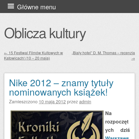
Przejdź
Główne menu
do
treści
Oblicza kultury
←
15 Festiwal Filmów Kultowych w
„Biały hotel” D. M. Thomas – recenzja
Katowicach! (10 – 20 maja)
→
Zobacz wpisy
Nike 2012 – znamy tytuły
nominowanych książek!
Zamieszczono
10 maja 2012
przez
admin
Na
rozpoczęt
ych dziś
Warszaws