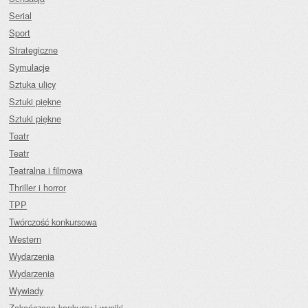
Serial
Sport
Strategiczne
Symulacje
Sztuka ulicy
Sztuki piękne
Sztuki piękne
Teatr
Teatr
Teatralna i filmowa
Thriller i horror
TPP
Twórczość konkursowa
Western
Wydarzenia
Wydarzenia
Wywiady
Zakończone konkursy i wyniki