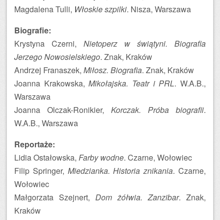
Magdalena Tulli,
Włoskie szpilki
. Nisza, Warszawa
Biografie:
Krystyna Czerni,
Nietoperz w świątyni. Biografia
Jerzego Nowosielskiego
. Znak, Kraków
Andrzej Franaszek,
Miłosz. Biografia
. Znak, Kraków
Joanna Krakowska,
Mikołajska. Teatr i PRL
. W.A.B.,
Warszawa
Joanna Olczak-Ronikier,
Korczak. Próba biografii
.
W.A.B., Warszawa
Reportaże:
Lidia Ostałowska,
Farby wodne
. Czarne, Wołowiec
Filip Springer,
Miedzianka. Historia znikania
. Czarne,
Wołowiec
Małgorzata Szejnert,
Dom żółwia. Zanzibar
. Znak,
Kraków