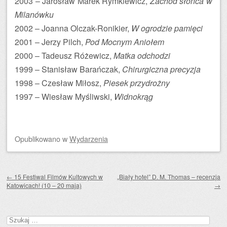
2003 – Jarosław Marek Rymkiewicz,
Zachód słońca w
Milanówku
2002 – Joanna Olczak-Ronikier,
W ogrodzie pamięci
2001 – Jerzy Pilch,
Pod Mocnym Aniołem
2000 – Tadeusz Różewicz,
Matka odchodzi
1999 – Stanisław Barańczak,
Chirurgiczna precyzja
1998 – Czesław Miłosz,
Piesek przydrożny
1997 – Wiesław Myśliwski,
Widnokrąg
Opublikowano
w
Wydarzenia
Zobacz wpisy
←
15 Festiwal Filmów Kultowych w
„Biały hotel” D. M. Thomas – recenzja
Katowicach! (10 – 20 maja)
→
Szukaj: