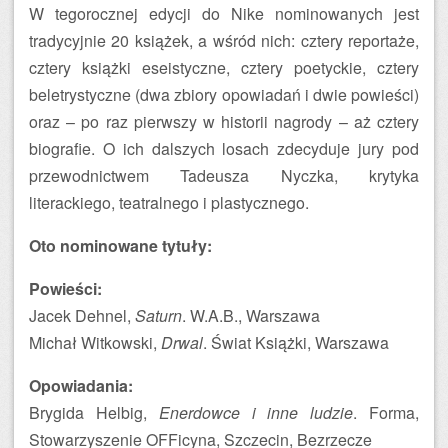
W tegorocznej edycji do Nike nominowanych jest
tradycyjnie 20 książek, a wśród nich: cztery reportaże,
cztery książki eseistyczne, cztery poetyckie, cztery
beletrystyczne (dwa zbiory opowiadań i dwie powieści)
oraz – po raz pierwszy w historii nagrody – aż cztery
biografie. O ich dalszych losach zdecyduje jury pod
przewodnictwem Tadeusza Nyczka, krytyka
literackiego, teatralnego i plastycznego.
Oto nominowane tytuły:
Powieści:
Jacek Dehnel,
Saturn
. W.A.B., Warszawa
Michał Witkowski,
Drwal
. Świat Książki, Warszawa
Opowiadania:
Brygida Helbig,
Enerdowce i inne ludzie
. Forma,
Stowarzyszenie OFFicyna, Szczecin, Bezrzecze