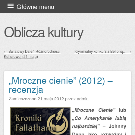
Przejdź
Główne menu
do
treści
Oblicza kultury
←
Światowy Dzień Różnorodności
Kryminalny konkurs z Belloną…
→
Kulturowej (21 maja)
Zobacz wpisy
„Mroczne cienie” (2012) –
recenzja
Zamieszczono
21 maja 2012
przez
admin
„Mroczne Cienie”
lub
„Co Amerykanie lubią
najbardziej”
– Johnny
Depp jako rozważny i