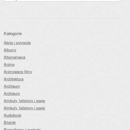
Kategorie
Akcja i przygoda
Albumy
Alternatywna
Anime
Animowane filmy
Architektura
Archiwum
Archiwum
Artykuły, felietony i eseje
Artykuły, felietony i eseje
Audiobook
Bijatyki
Biograficzne i wywiady