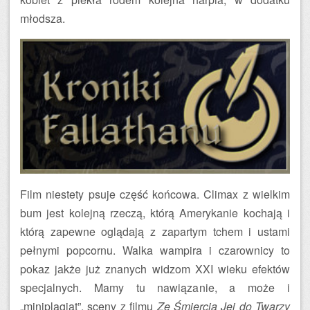
młodsza.
Film niestety psuje część końcowa. Climax z wielkim
bum jest kolejną rzeczą, którą Amerykanie kochają i
którą zapewne oglądają z zapartym tchem i ustami
pełnymi popcornu. Walka wampira i czarownicy to
pokaz jakże już znanych widzom XXI wieku efektów
specjalnych. Mamy tu nawiązanie, a może i
„miniplagiat”, sceny z filmu
Ze Śmiercią Jej do Twarzy