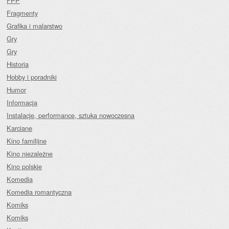
FPP
Fragmenty
Grafika i malarstwo
Gry
Gry
Historia
Hobby i poradniki
Humor
Informacja
Instalacje, performance, sztuka nowoczesna
Karciane
Kino familijne
Kino niezależne
Kino polskie
Komedia
Komedia romantyczna
Komiks
Komiks