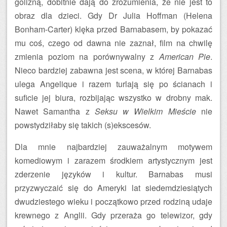
golizną, dobitnie dają do zrozumienia, że nie jest to
obraz dla dzieci. Gdy Dr Julia Hoffman (Helena
Bonham-Carter) klęka przed Barnabasem, by pokazać
mu coś, czego od dawna nie zaznał, film na chwilę
zmienia poziom na porównywalny z
American Pie
.
Nieco bardziej zabawna jest scena, w której Barnabas
ulega Angelique i razem turlają się po ścianach i
suficie jej biura, rozbijając wszystko w drobny mak.
Nawet Samantha z
Seksu w Wielkim Mieście
nie
powstydziłaby się takich (s)ekscesów.
Dla mnie najbardziej zauważalnym motywem
komediowym i zarazem środkiem artystycznym jest
zderzenie języków i kultur. Barnabas musi
przyzwyczaić się do Ameryki lat siedemdziesiątych
dwudziestego wieku i początkowo przed rodziną udaje
krewnego z Anglii. Gdy przeraża go telewizor, gdy