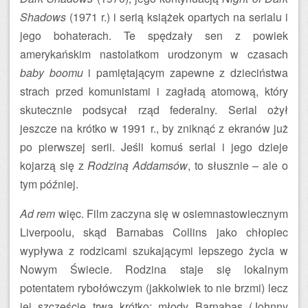
Shadows
(1971 r.) i serią książek opartych na serialu i
jego bohaterach. Te spędzały sen z powiek
amerykańskim nastolatkom urodzonym w czasach
baby boomu
i pamiętającym zapewne z dzieciństwa
strach przed komunistami i zagładą atomową, który
skutecznie podsycał rząd federalny. Serial ożył
jeszcze na krótko w 1991 r., by zniknąć z ekranów już
po pierwszej serii. Jeśli komuś serial i jego dzieje
kojarzą się z
Rodziną Addamsów
, to słusznie – ale o
tym później.
Ad rem
więc. Film zaczyna się w osiemnastowiecznym
Liverpoolu, skąd Barnabas Collins jako chłopiec
wypływa z rodzicami szukającymi lepszego życia w
Nowym Świecie. Rodzina staje się lokalnym
potentatem rybołówczym (jakkolwiek to nie brzmi) lecz
jej szczęście trwa krótko: młody Barnabas (Johnny