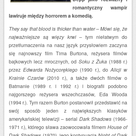
romantyczny wampir
lawiruje między horrorem a komedią.
They say that blood is thicker than water
–
Mówi się, że
najważniejsze są więzy krwi
– tym niełatwym do
przetłumaczenia na nasz język przysłowiem zaczyna
się najnowszy film Tima Burtona, reżysera filmów
bajkowych lecz mrocznych, od
Soku z Żuka
(1988 r.)
przez
Edwarda Nożycorękiego
(1990 r.), do
Alicji w
Krainie Czarów
(2010 r.), a także dwóch filmów o
Batmanie (1989 r. i 1992 r.) i biografii podobno
najgorszego reżysera wszechczasów, Eda Wooda
(1994 r.). Tym razem Burton postanowił przedstawić na
swój sposób jeden z największych klasyków
amerykańskiej telewizji – serial
Dark Shadows
(1966-
1971 r.), którego sława zaowocowała filmem
House of
Dark Shadows
(1970), jego kontynuacją
Night of Dark