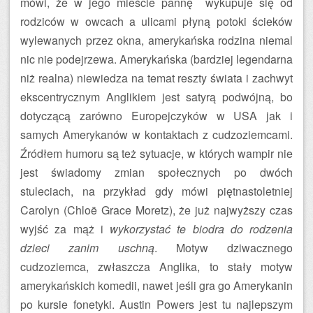
mówi, że w jego mieście pannę wykupuje się od
rodziców w owcach a ulicami płyną potoki ścieków
wylewanych przez okna, amerykańska rodzina niemal
nic nie podejrzewa. Amerykańska (bardziej legendarna
niż realna) niewiedza na temat reszty świata i zachwyt
ekscentrycznym Anglikiem jest satyrą podwójną, bo
dotyczącą zarówno Europejczyków w USA jak i
samych Amerykanów w kontaktach z cudzoziemcami.
Źródłem humoru są też sytuacje, w których wampir nie
jest świadomy zmian społecznych po dwóch
stuleciach, na przykład gdy mówi piętnastoletniej
Carolyn (Chloë Grace Moretz), że już najwyższy czas
wyjść za mąż i
wykorzystać te biodra do rodzenia
dzieci zanim uschną
. Motyw dziwacznego
cudzoziemca, zwłaszcza Anglika, to stały motyw
amerykańskich komedii, nawet jeśli gra go Amerykanin
po kursie fonetyki. Austin Powers jest tu najlepszym