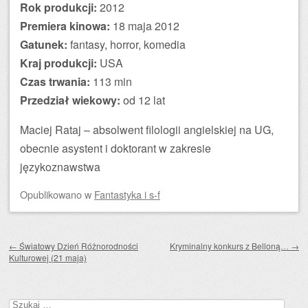
Rok produkcji:
2012
Premiera kinowa:
18 maja 2012
Gatunek:
fantasy, horror, komedia
Kraj produkcji:
USA
Czas trwania:
113 min
Przedział wiekowy:
od 12 lat
Maciej Rataj – absolwent filologii angielskiej na UG,
obecnie asystent i doktorant w zakresie
językoznawstwa
Opublikowano
w
Fantastyka i s-f
Zobacz wpisy
←
Światowy Dzień Różnorodności
Kryminalny konkurs z Belloną…
→
Kulturowej (21 maja)
Szukaj: