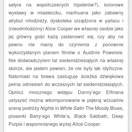
satyra na współczesnych hipsterów?), kolorowe
wystawy w miasteczku, marihuana jako zabawny
atrybut młodzieży, dyskoteka urządzona w pałacu i
(nieodmłodzony) Alice Cooper we własnej osobie jako
jej główny gość każą zastanowić się, czy aby na
pewno nie mamy do czynienia z ponownie
wykorzystanym planem filmów o Austinie Powersie.
Nie doświadczyłem lat siedemdziesiątych na własnej
skórze, ale jestem pewien, że nie były tak idylliczne.
Natomiast na brawa zasługuje ścieżka dźwiękowa
pełna odniesień do wczesnych lat siedemdziesiątych.
Oprócz mrocznego wstępu Danny’ego Elfmana
usłyszeć można wkomponowane w piękną wizualnie
scenę podróży
Nights in White Satin
The Moody Blues,
piosenki Barry’ego White’a, Black Sabbath, Deep
Purple i wspomnianego wyżej Alice Cooper.