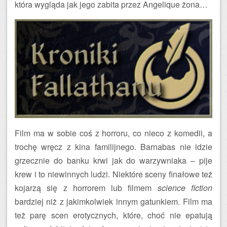
która wygląda jak jego zabita przez Angelique żona…
Film ma w sobie coś z horroru, co nieco z komedii, a
trochę wręcz z kina familijnego. Barnabas nie idzie
grzecznie do banku krwi jak do warzywniaka – pije
krew i to niewinnych ludzi. Niektóre sceny finałowe też
kojarzą się z horrorem lub filmem
science fiction
bardziej niż z jakimkolwiek innym gatunkiem. Film ma
też parę scen erotycznych, które, choć nie epatują