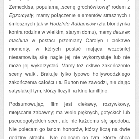
Zemeckisa, popularną „scenę grochówkową” rodem z
Egzorcysty
, mamy połączenie elementów strasznych i
śmiesznych jak w
Rodzinie Addamsów
(zła blondynka
kontra rodzina w wielkim, starym domu), mamy
deus ex
machina
w postaci przemiany Carolyn i ciekawe
momenty, w których postać mająca wcześniej
niesamowitą siłę nagle jej nie wykorzystuje lub nie
może jej wykorzystać. Mamy też ckliwe zakończenie
sceny walki. Brakuje tylko typowo hollywoodzkiego
zakończenia całości i tu Burton nie zawodzi, nie dając
satysfakcji tym, którzy liczyli na kino familijne.
Podsumowując, film jest ciekawy, rozrywkowy,
miejscami zabawny; ma wiele pięknych, gotyckich lub
pseudogotyckich scen, ale nie każdemu się spodoba.
Nie polecam go fanom horrorów, którzy liczą na dwie
godziny strachu. Nie polecam go tym, którzy chcą