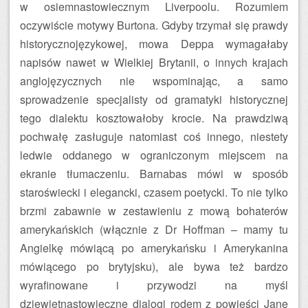
w osiemnastowiecznym Liverpoolu. Rozumiem
oczywiście motywy Burtona. Gdyby trzymał się prawdy
historycznojęzykowej, mowa Deppa wymagałaby
napisów nawet w Wielkiej Brytanii, o innych krajach
anglojęzycznych nie wspominając, a samo
sprowadzenie specjalisty od gramatyki historycznej
tego dialektu kosztowałoby krocie. Na prawdziwą
pochwałę zasługuje natomiast coś innego, niestety
ledwie oddanego w ograniczonym miejscem na
ekranie tłumaczeniu. Barnabas mówi w sposób
staroświecki i elegancki, czasem poetycki. To nie tylko
brzmi zabawnie w zestawieniu z mową bohaterów
amerykańskich (włącznie z Dr Hoffman – mamy tu
Angielkę mówiącą po amerykańsku i Amerykanina
mówiącego po brytyjsku), ale bywa też bardzo
wyrafinowane i przywodzi na myśl
dziewiętnastowieczne dialogi rodem z powieści Jane