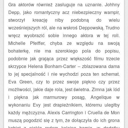
Gra aktorów również zasługuje na uznanie. Johhny
Depp, jako romantyczny acz niebezpieczny wampir,
stworzył kreację niby podobną do wielu
wcześniejszych ról, ale na wskroś Deppowską. Trudno
wręcz wyobrazić sobie innego aktora w tej roli.
Michelle Pfeiffer, chyba ze względu na swoją
bohaterkę, nie ma szerokiego pola do popisu,
podobnie jak grająca przez większość filmu trzecie
skrzypce Helena Bonham-Carter – zblazowana dama
to jej specjalność i nie wychodzi poza ten schemat.
Eva Green, czy to przez swoje piękno czy przez
możliwości, jakie daje rola, jest świetna. Zimna jak lód
i piękna jak marmurowy posąg, Angelique w
wykonaniu Evy jest drapieżnikiem, któremu uległby
każdy mężczyzna. Alexis Carrington i Cruella de Mon
muszą pogodzić się z tym, że dołączyła do ich grona
kobiet z piekła rodem kolejna harpia, w dodatku