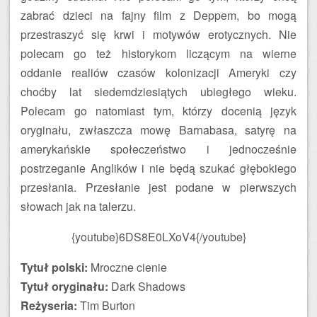
zabrać dzieci na fajny film z Deppem, bo mogą
przestraszyć się krwi i motywów erotycznych. Nie
polecam go też historykom liczącym na wierne
oddanie realiów czasów kolonizacji Ameryki czy
choćby lat siedemdziesiątych ubiegłego wieku.
Polecam go natomiast tym, którzy docenią język
oryginału, zwłaszcza mowę Barnabasa, satyrę na
amerykańskie społeczeństwo i jednocześnie
postrzeganie Anglików i nie będą szukać głębokiego
przesłania. Przesłanie jest podane w pierwszych
słowach jak na talerzu.
{youtube}6DS8E0LXoV4{/youtube}
Tytuł polski:
Mroczne cienie
Tytuł oryginału:
Dark Shadows
Reżyseria:
Tim Burton