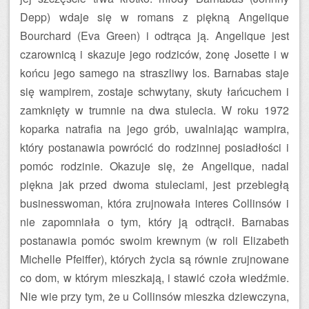
Depp) wdaje się w romans z piękną Angelique
Bourchard (Eva Green) i odtrąca ją. Angelique jest
czarownicą i skazuje jego rodziców, żonę Josette i w
końcu jego samego na straszliwy los. Barnabas staje
się wampirem, zostaje schwytany, skuty łańcuchem i
zamknięty w trumnie na dwa stulecia. W roku 1972
koparka natrafia na jego grób, uwalniając wampira,
który postanawia powrócić do rodzinnej posiadłości i
pomóc rodzinie. Okazuje się, że Angelique, nadal
piękna jak przed dwoma stuleciami, jest przebiegłą
businesswoman, która zrujnowała interes Collinsów i
nie zapomniała o tym, który ją odtrącił. Barnabas
postanawia pomóc swoim krewnym (w roli Elizabeth
Michelle Pfeiffer), których życia są równie zrujnowane
co dom, w którym mieszkają, i stawić czoła wiedźmie.
Nie wie przy tym, że u Collinsów mieszka dziewczyna,