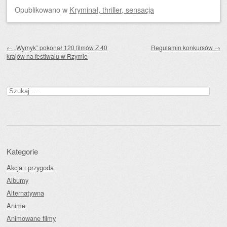
Opublikowano
w
Kryminał, thriller, sensacja
Zobacz wpisy
←
„Wymyk” pokonał 120 filmów Z 40
Regulamin konkursów
→
krajów na festiwalu w Rzymie
Szukaj:
Kategorie
Akcja i przygoda
Albumy
Alternatywna
Anime
Animowane filmy