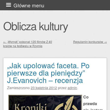
Przejdź
Główne menu
do
treści
Oblicza kultury
←
„Wymyk” pokonał 120 filmów Z 40
Regulamin konkursów
→
krajów na festiwalu w Rzymie
Zobacz wpisy
„Jak upolować faceta. Po
pierwsze dla pieniędzy”
J.Evanovich – recenzja
Zamieszczono
23 kwietnia 2012
przez
admin
Co
prawda