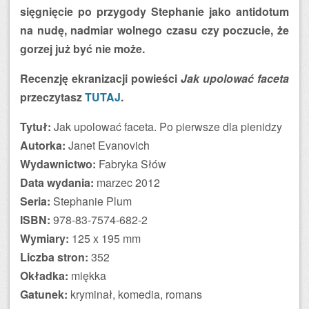
sięgnięcie po przygody Stephanie jako antidotum
na nudę, nadmiar wolnego czasu czy poczucie, że
gorzej już być nie może.
Recenzję ekranizacji powieści
Jak upolować faceta
przeczytasz
TUTAJ
.
Tytuł:
Jak upolować faceta. Po pierwsze dla pienidzy
Autorka:
Janet Evanovich
Wydawnictwo:
Fabryka Słów
Data wydania:
marzec 2012
Seria:
Stephanie Plum
ISBN:
978-83-7574-682-2
Wymiary:
125 x 195 mm
Liczba stron:
352
Okładka:
miękka
Gatunek:
kryminał, komedia, romans