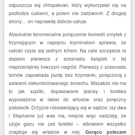
odpuszcza się chłopakowi, który wykorzystał cię na
podłodze cukierni, a potem nie zadzwonił. Z drugiej
strony… on naprawdę dobrze całuje.
Absolutnie fenomenalne połączenie komedii omyłek z
trzymającym w napięciu kryminałem sprawia, że
całość czyta się jednym tchem. Na całe szczęście to
dopiero pierwsza z szesnastu książek o tej
nieprzeciętnej łowczyni nagród. Pierwszy z szesnastu
tomów zapowiada jazdę bez trzymanki, połączoną z
salwami niekontrolowanego śmiechu. Wszakże nie ma
to jak szpilki, dopasowane jeansy i torebka
wyposażona w lakier do włosów oraz poręczny
pistolecik. Drżyjcie niestawiający się w sądzie; raz dwa
i Stephanie już was ma, miejcie więc nadzieję, że
użyje gazu nie zaś torebki – albowiem wszystko
znajduje się właśnie w niej.
Gorąco polecam