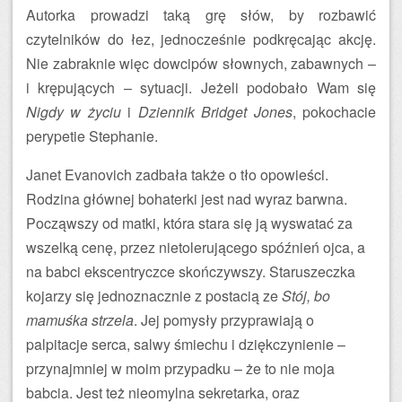
Autorka prowadzi taką grę słów, by rozbawić
czytelników do łez, jednocześnie podkręcając akcję.
Nie zabraknie więc dowcipów słownych, zabawnych –
i krępujących – sytuacji. Jeżeli podobało Wam się
Nigdy w życiu
i
Dziennik Bridget Jones
, pokochacie
perypetie Stephanie.
Janet Evanovich zadbała także o tło opowieści.
Rodzina głównej bohaterki jest nad wyraz barwna.
Począwszy od matki, która stara się ją wyswatać za
wszelką cenę, przez nietolerującego spóźnień ojca, a
na babci ekscentryczce skończywszy. Staruszeczka
kojarzy się jednoznacznie z postacią ze
Stój, bo
mamuśka strzela
. Jej pomysły przyprawiają o
palpitacje serca, salwy śmiechu i dziękczynienie –
przynajmniej w moim przypadku – że to nie moja
babcia. Jest też nieomylna sekretarka, oraz