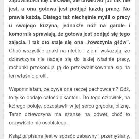
zapowiadała się ciekawie, ale chwilowo już tak nie
jest, a ona gotowa jest podjąć każdą pracę. No
prawie każdą. Dlatego też niechętnie myśli o pracy
u swojego kuzyna, jednakże nóż na gardle i
komornik sprawiają, że gotowa jest podjąć się tego
zajęcia. I tak oto staje się ona „łowczynią głów”.
Choć wszystkie znaki na niebie i ziemi wskazują, że
dziewczyna nie nadaje się do takiej właśnie pracy,
rachunki przekonują ją do przekwalifikowania się na
ten właśnie profil.
Wspomniałam, że bywa ona raczej pechowcem? Cóż,
to tylko dodaje całość pikanterii. Do tego człowiek, na
którego poluje, pozostawił w jej sercu głęboką bliznę.
Teraz dziewczyna ma szansę na odwet, choć to
oczywiście nic osobistego.
Książka pisana jest w sposób zabawny i przemyślany.