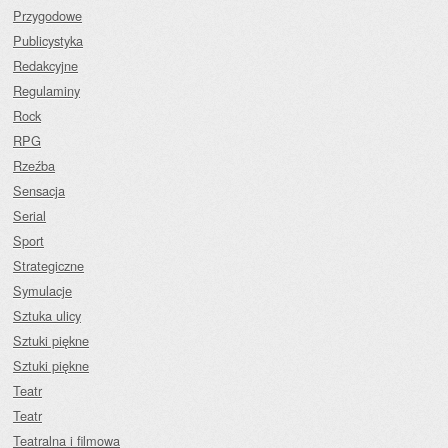
Przygodowe
Publicystyka
Redakcyjne
Regulaminy
Rock
RPG
Rzeźba
Sensacja
Serial
Sport
Strategiczne
Symulacje
Sztuka ulicy
Sztuki piękne
Sztuki piękne
Teatr
Teatr
Teatralna i filmowa