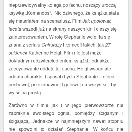
nieprzewidywalny kolega po fachu, noszący uroczą
ksywkę „Komandos”. Nic dziwnego, że książka stała
się materiałem na scenariusz. Film
Jak upolować
faceta
wszedł już na ekrany naszych kin i cieszy się
zainteresowaniem. W rolę Stephanie wcieliła się
znana z serialu
Chirurdzy
i komedii takich, jak
27
sukienek
Katherine Heigl. Film nie jest może
dokładnym odzwierciedleniem książki, jednakże
zdecydowanie oddaje jej ducha. Heigl wspaniale
oddała charakter i sposób bycia Stephanie – nieco
pechowej, przezabawnej i gotowej na wszystko, by
wyjść na prostą.
Zarówno w filmie jak i w jego pierwowzorze nie
zabraknie swoistego ognia, pomiędzy ściganym i
ścigającą. Jednakże w najmniejszym nawet stopniu
nie spowolni to działań Stephanie. W końcu nie