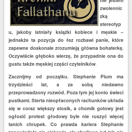
nie jestem
zwolennic
zką
stereotyp
u, jakoby istniały książki kobiece i męskie –
jednakże ta pozycja do łez rozbawi panie, które
zapewne doskonale zrozumieją główna bohaterkę.
Oczywiście głęboko wierzę, że przypadnie ona do
gustu także męskiej części czytelników
.
Zacznijmy od początku. Stephanie Plum ma
trzydzieści lat, a za sobą niedawno
przeprowadzony rozwód. Poza tym jej konto świeci
pustkami. Sterta nieopłaconych rachunków układa
się w coraz większy stosik, a chomik gotowy jest
ogłosić protest głodowy byle nie ruszyć więcej
tanich chrupek. Co prawda kariera Stephanie