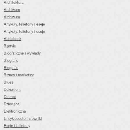
Architektura
Archiwum
Archiwum
Artykuły, felietony i eseje
Artykuły, felietony i eseje
Audiobook
Bijatyki
Biograficzne i wywiady
Biografie
Biografie
Biznes i marketing
Blues
Dokument
Dramat
Dziecięce
Elektroniczna
Encyklopedie i słowniki
Eseje i felietony