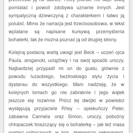
pomiatać i powoli zdobywa uznanie innych. Jest
sympatyczną dziewczyną z charakterkiem i łatwo ją
polubić. Mimo że narracja jest trzecioosobowa, w tekst
wplatane są napisane kursywą przemyślenia
bohaterki, tak że można poznać ją od drugiej strony.
Kolejną postacią wartą uwagi jest Beck – uczeń ojca
Paula, arogancki, uciążliwy i na swój sposób uroczy.
Najbardziej przypadł mi on do gustu, głównie z
powodu luzackiego, beztroskiego stylu życia i
dystansu do wszystkiego. Mam nadzieję, że w
kolejnych tomach go nie zabraknie i jego wątek
jeszcze się rozwinie. Prócz tej dwójki w powieści
występują przyjaciele Riley – opiekuńczy Peter,
zabawna Carmela oraz Simon, uroczy, pobożny
chłopaczek troszczący się o bohaterkę – jak też masa
postaci pobocznych, w tym tajemniczy nekromanci.