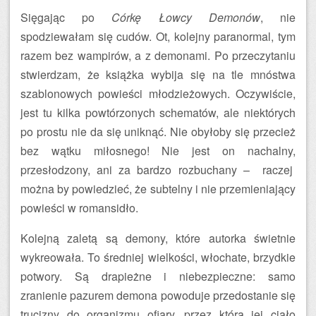
Sięgając po
Córkę Łowcy Demonów
, nie
spodziewałam się cudów. Ot, kolejny paranormal, tym
razem bez wampirów, a z demonami. Po przeczytaniu
stwierdzam, że książka wybija się na tle mnóstwa
szablonowych powieści młodzieżowych. Oczywiście,
jest tu kilka powtórzonych schematów, ale niektórych
po prostu nie da się uniknąć. Nie obyłoby się przecież
bez wątku miłosnego! Nie jest on nachalny,
przesłodzony, ani za bardzo rozbuchany – raczej
można by powiedzieć, że subtelny i nie przemieniający
powieści w romansidło.
Kolejną zaletą są demony, które autorka świetnie
wykreowała. To średniej wielkości, włochate, brzydkie
potwory. Są drapieżne i niebezpieczne: samo
zranienie pazurem demona powoduje przedostanie się
trucizny do organizmu ofiary, przez którą jej ciało