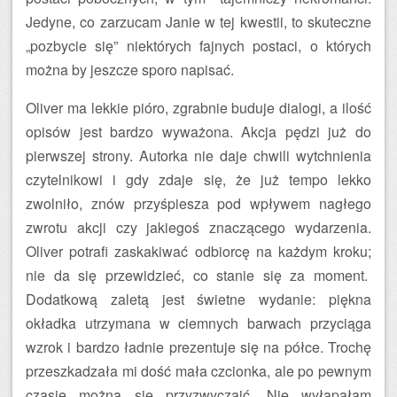
Jedyne, co zarzucam Janie w tej kwestii, to skuteczne
„pozbycie się” niektórych fajnych postaci, o których
można by jeszcze sporo napisać.
Oliver ma lekkie pióro, zgrabnie buduje dialogi, a ilość
opisów jest bardzo wyważona. Akcja pędzi już do
pierwszej strony. Autorka nie daje chwili wytchnienia
czytelnikowi i gdy zdaje się, że już tempo lekko
zwolniło, znów przyśpiesza pod wpływem nagłego
zwrotu akcji czy jakiegoś znaczącego wydarzenia.
Oliver potrafi zaskakiwać odbiorcę na każdym kroku;
nie da się przewidzieć, co stanie się za moment.
Dodatkową zaletą jest świetne wydanie: piękna
okładka utrzymana w ciemnych barwach przyciąga
wzrok i bardzo ładnie prezentuje się na półce. Trochę
przeszkadzała mi dość mała czcionka, ale po pewnym
czasie można się przyzwyczaić. Nie wyłapałam