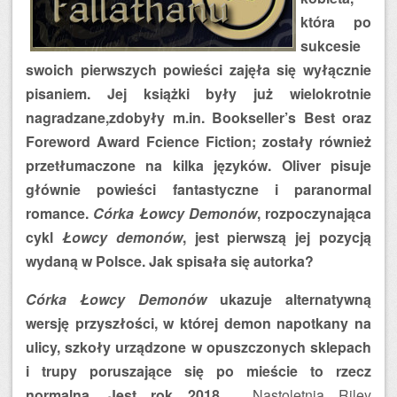
która po
sukcesie
swoich pierwszych powieści zajęła się wyłącznie
pisaniem. Jej książki były już wielokrotnie
nagradzane,zdobyły m.in. Bookseller’s Best oraz
Foreword Award Fcience Fiction; zostały również
przetłumaczone na kilka języków. Oliver pisuje
głównie powieści fantastyczne i paranormal
romance.
Córka Łowcy Demonów
, rozpoczynająca
cykl
Łowcy demonów
, jest pierwszą jej pozycją
wydaną w Polsce. Jak spisała się autorka?
Córka Łowcy Demonów
ukazuje alternatywną
wersję przyszłości, w której demon napotkany na
ulicy, szkoły urządzone w opuszczonych sklepach
i trupy poruszające się po mieście to rzecz
normalna. Jest rok 2018.
Nastoletnia Riley