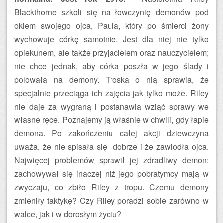
Blackthorne szkoli się na łowczynię demonów pod
okiem swojego ojca, Paula, który po śmierci żony
wychowuje córkę samotnie. Jest dla niej nie tylko
opiekunem, ale także przyjacielem oraz nauczycielem;
nie chce jednak, aby córka poszła w jego ślady i
polowała na demony. Troska o nią sprawia, że
specjalnie przeciąga ich zajęcia jak tylko może. Riley
nie daje za wygraną i postanawia wziąć sprawy we
własne ręce. Poznajemy ją właśnie w chwili, gdy łapie
demona. Po zakończeniu całej akcji dziewczyna
uważa, że nie spisała się dobrze i że zawiodła ojca.
Najwięcej problemów sprawił jej zdradliwy demon:
zachowywał się inaczej niż jego pobratymcy mają w
zwyczaju, co zbiło Riley z tropu. Czemu demony
zmieniły taktykę? Czy Riley poradzi sobie zarówno w
walce, jak i w dorosłym życiu?