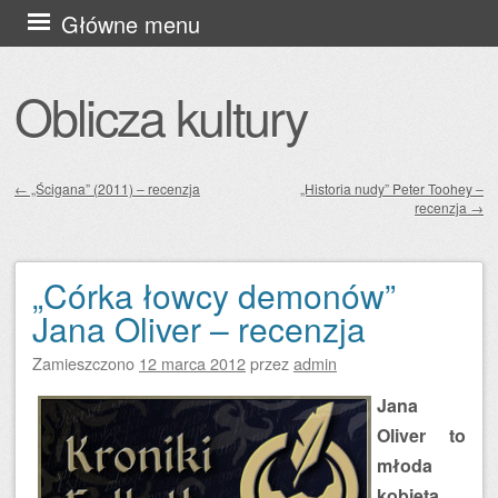
Przejdź
Główne menu
do
treści
Oblicza kultury
←
„Ścigana” (2011) – recenzja
„Historia nudy” Peter Toohey –
recenzja
→
Zobacz wpisy
„Córka łowcy demonów”
Jana Oliver – recenzja
Zamieszczono
12 marca 2012
przez
admin
Jana
Oliver to
młoda
kobieta,