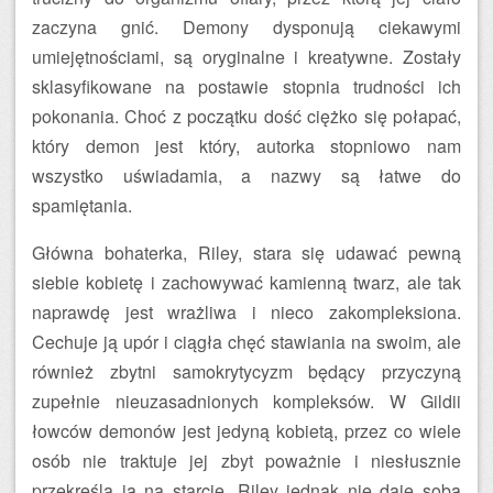
zaczyna gnić. Demony dysponują ciekawymi
umiejętnościami, są oryginalne i kreatywne. Zostały
sklasyfikowane na postawie stopnia trudności ich
pokonania. Choć z początku dość ciężko się połapać,
który demon jest który, autorka stopniowo nam
wszystko uświadamia, a nazwy są łatwe do
spamiętania.
Główna bohaterka, Riley, stara się udawać pewną
siebie kobietę i zachowywać kamienną twarz, ale tak
naprawdę jest wrażliwa i nieco zakompleksiona.
Cechuje ją upór i ciągła chęć stawiania na swoim, ale
również zbytni samokrytycyzm będący przyczyną
zupełnie nieuzasadnionych kompleksów. W Gildii
łowców demonów jest jedyną kobietą, przez co wiele
osób nie traktuje jej zbyt poważnie i niesłusznie
przekreśla ją na starcie. Riley jednak nie daje sobą