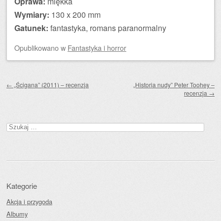
Oprawa:
miękka
Wymiary:
130 x 200 mm
Gatunek:
fantastyka, romans paranormalny
Opublikowano
w
Fantastyka i horror
Zobacz wpisy
←
„Ścigana” (2011) – recenzja
„Historia nudy” Peter Toohey –
recenzja
→
Szukaj:
Kategorie
Akcja i przygoda
Albumy