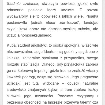
Siedmiu szklanek
, stworzyła powieść, gdzie dwie
odmienne postacie łączy uczucie. Z pozoru
wydawałoby się to opowieścią jakich wiele. Pisarka
postanowiła jednak nieco „namieszać”, fundując
czytelnikowi obraz nie damsko-męskiej miłości, ale
uczucia homoseksualnego.
Kuba, student anglistyki, to osoba spokojna, właściwie
niezauważalna. Jego ideałem są godziny spędzone z
książką, kameralne spotkania z przyjaciółmi, swego
rodzaju stabilizacja. Dlatego, gdy przyjaciółka zabiera
go na kolorową imprezę, gdzie trudno znaleźć własny
kawałek podłogi, czuje się nieswojo. Jego pragnienie
ucieczki jest tutaj widoczne – opuścił naturalne
środowisko znajomych kątów, a tłum zabiera każdy
skrawek jego intymności. Poczucie rezygnacji i
bezsensu obecności na imprezie przerywa tajemnicza