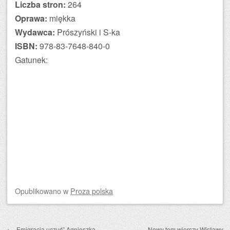
Liczba stron:
264
Oprawa:
miękka
Wydawca:
Prószyński i S-ka
ISBN:
978-83-7648-840-0
Gatunek:
Opublikowano
w
Proza polska
Zobacz wpisy
←
„Emigracja uczuć” Agnieszka
Nowy tom wierszy Wisławy