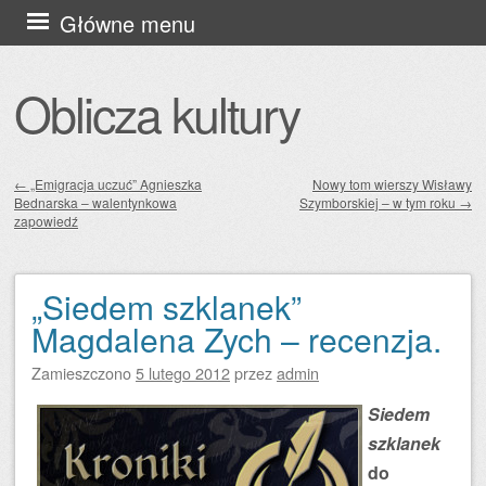
Przejdź
Główne menu
do
treści
Oblicza kultury
←
„Emigracja uczuć” Agnieszka
Nowy tom wierszy Wisławy
Bednarska – walentynkowa
Szymborskiej – w tym roku
→
Zobacz wpisy
zapowiedź
„Siedem szklanek”
Magdalena Zych – recenzja.
Zamieszczono
5 lutego 2012
przez
admin
Siedem
szklanek
do