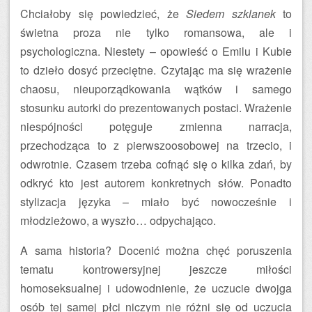
Chciałoby się powiedzieć, że
Siedem szklanek
to
świetna proza nie tylko romansowa, ale i
psychologiczna. Niestety – opowieść o Emilu i Kubie
to dzieło dosyć przeciętne. Czytając ma się wrażenie
chaosu, nieuporządkowania wątków i samego
stosunku autorki do prezentowanych postaci. Wrażenie
niespójności potęguje zmienna narracja,
przechodząca to z pierwszoosobowej na trzecio, i
odwrotnie. Czasem trzeba cofnąć się o kilka zdań, by
odkryć kto jest autorem konkretnych słów. Ponadto
stylizacja języka – miało być nowocześnie i
młodzieżowo, a wyszło… odpychająco.
A sama historia? Docenić można chęć poruszenia
tematu kontrowersyjnej jeszcze miłości
homoseksualnej i udowodnienie, że uczucie dwojga
osób tej samej płci niczym nie różni się od uczucia