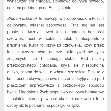
wynaturzeniom chłopak, stopniowo odkrywa nowego,
całkiem podobnego do Emila, siebie.
Siedem szklanek
to niewątpliwie opowieść o miłości i
odkrywaniu własnej osobowości. Tutaj nic nie jest
proste, a każdy, nawet ten najbardziej beztroski
człowiek, nosi w sobie smutek i niespełnione
pragnienia. Kuba to przykład człowieka, który przez
lata zaprzeczał swej naturze, okłamywał nie tylko
znajomych, ale i samego siebie. Pod maską
przezroczystego chłopaka, kryła się niespokojna
dusza, zdolna do walki o własne szczęście. Emil to z
kolei osoba skrywająca swe marzenia, kryjąca się pod
płaszczem imprezowicza i beztroskiego sposobu
bycia. Magdalena Zych stopniowo odkrywa bohaterów
– ostatnia strona powieści ukazuje całkowicie inne
osoby niż te poznane na początki książki.