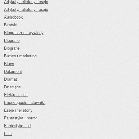
Artykuły, felietony i eseje
Artykuły, felietony i eseje
Audiobook
Bijatyki
Biograficzne i wywiady
Biografie
Biografie
Biznes i marketing
Blues
Dokument
Dramat
Dziecięce
Elektroniczna
Encyklopedie i słowniki
Eseje i felietony
Fantastyka i horror
Fantastyka i s-f
Film