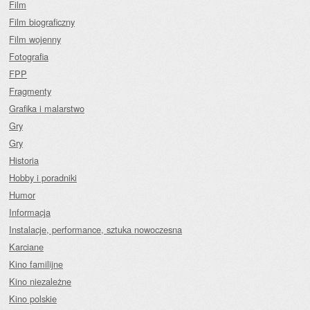
Film
Film biograficzny
Film wojenny
Fotografia
FPP
Fragmenty
Grafika i malarstwo
Gry
Gry
Historia
Hobby i poradniki
Humor
Informacja
Instalacje, performance, sztuka nowoczesna
Karciane
Kino familijne
Kino niezależne
Kino polskie