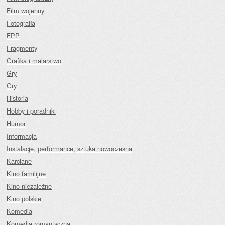
Film wojenny
Fotografia
FPP
Fragmenty
Grafika i malarstwo
Gry
Gry
Historia
Hobby i poradniki
Humor
Informacja
Instalacje, performance, sztuka nowoczesna
Karciane
Kino familijne
Kino niezależne
Kino polskie
Komedia
Komedia romantyczna