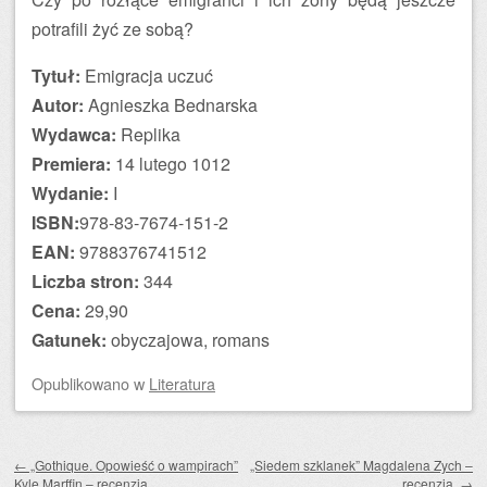
potrafili żyć ze sobą?
Tytuł:
Emigracja uczuć
Autor:
Agnieszka Bednarska
Wydawca:
Replika
Premiera:
14 lutego 1012
Wydanie:
I
ISBN:
978-83-7674-151-2
EAN:
9788376741512
Liczba stron:
344
Cena:
29,90
Gatunek:
obyczajowa, romans
Opublikowano
w
Literatura
Zobacz wpisy
←
„Gothique. Opowieść o wampirach”
„Siedem szklanek” Magdalena Zych –
Kyle Marffin – recenzja
recenzja.
→