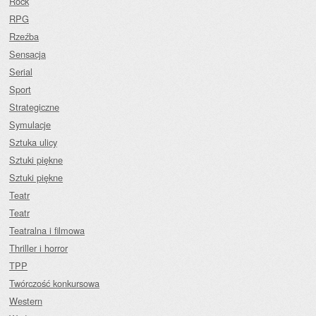
Rock
RPG
Rzeźba
Sensacja
Serial
Sport
Strategiczne
Symulacje
Sztuka ulicy
Sztuki piękne
Sztuki piękne
Teatr
Teatr
Teatralna i filmowa
Thriller i horror
TPP
Twórczość konkursowa
Western