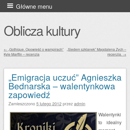
Przejdź
Główne menu
do
treści
Oblicza kultury
←
„Gothique. Opowieść o wampirach”
„Siedem szklanek” Magdalena Zych –
Kyle Marffin – recenzja
recenzja.
→
Zobacz wpisy
„Emigracja uczuć” Agnieszka
Bednarska – walentynkowa
zapowiedź
Zamieszczono
5 lutego 2012
przez
admin
Walentynki
to idealny