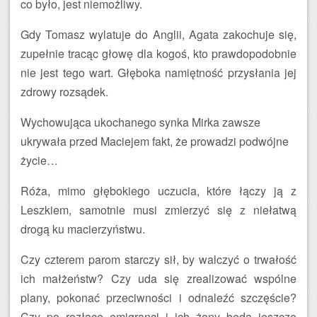
co było, jest niemożliwy.
Gdy Tomasz wylatuje do Anglii, Agata zakochuje się,
zupełnie tracąc głowę dla kogoś, kto prawdopodobnie
nie jest tego wart. Głęboka namiętność przysłania jej
zdrowy rozsądek.
Wychowująca ukochanego synka Mirka zawsze
ukrywała przed Maciejem fakt, że prowadzi podwójne
życie…
Róża, mimo głębokiego uczucia, które łączy ją z
Leszkiem, samotnie musi zmierzyć się z niełatwą
drogą ku macierzyństwu.
Czy czterem parom starczy sił, by walczyć o trwałość
ich małżeństw? Czy uda się zrealizować wspólne
plany, pokonać przeciwności i odnaleźć szczęście?
Czy po rozłące emigranci i ich żony będą jeszcze