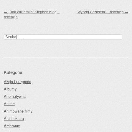
Zobacz wpisy
←
„Rok Wilkołaka” Stephen King –
„Wyścig z czasem” – recenzja
→
recenzja
Szukaj:
Kategorie
Akcja i przygoda
Albumy
Alternatywna
Anime
Animowane filmy
Architektura
Archiwum