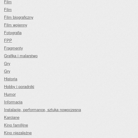
Film
Film
Film biograficzny
Film wojenny
Fotografia
FPP
Fragmenty
Grafika i malarstwo
Gry
Gry
Historia
Hobby i poradniki
Humor
Informacja
Instalacje, performance, sztuka nowoczesna
Karciane
Kino familijne
Kino niezależne