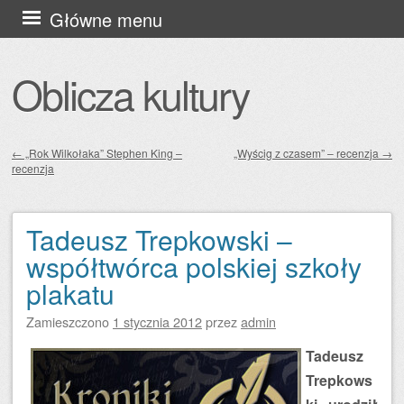
Przejdź
Główne menu
do
treści
Oblicza kultury
←
„Rok Wilkołaka” Stephen King –
„Wyścig z czasem” – recenzja
→
recenzja
Zobacz wpisy
Tadeusz Trepkowski –
współtwórca polskiej szkoły
plakatu
Zamieszczono
1 stycznia 2012
przez
admin
Tadeusz
Trepkows