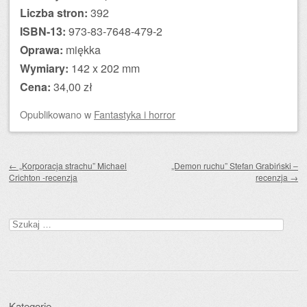
Liczba stron:
392
ISBN-13:
973-83-7648-479-2
Oprawa:
miękka
Wymiary:
142 x 202 mm
Cena:
34,00 zł
Opublikowano
w
Fantastyka i horror
Zobacz wpisy
←
„Korporacja strachu” Michael
„Demon ruchu” Stefan Grabiński –
Crichton -recenzja
recenzja
→
Szukaj:
Kategorie