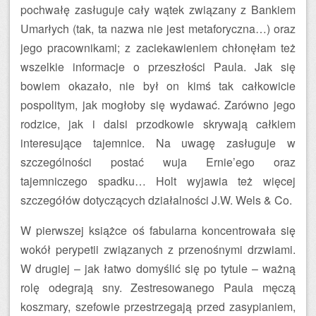
pochwałę zasługuje cały wątek związany z Bankiem
Umarłych (tak, ta nazwa nie jest metaforyczna…) oraz
jego pracownikami; z zaciekawieniem chłonęłam też
wszelkie informacje o przeszłości Paula. Jak się
bowiem okazało, nie był on kimś tak całkowicie
pospolitym, jak mogłoby się wydawać. Zarówno jego
rodzice, jak i dalsi przodkowie skrywają całkiem
interesujące tajemnice. Na uwagę zasługuje w
szczególności postać wuja Ernie’ego oraz
tajemniczego spadku… Holt wyjawia też więcej
szczegółów dotyczących działalności J.W. Wels & Co.
W pierwszej książce oś fabularna koncentrowała się
wokół perypetii związanych z przenośnymi drzwiami.
W drugiej – jak łatwo domyślić się po tytule – ważną
rolę odegrają sny. Zestresowanego Paula męczą
koszmary, szefowie przestrzegają przed zasypianiem,