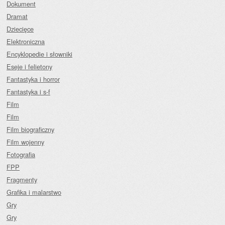
Dokument
Dramat
Dziecięce
Elektroniczna
Encyklopedie i słowniki
Eseje i felietony
Fantastyka i horror
Fantastyka i s-f
Film
Film
Film biograficzny
Film wojenny
Fotografia
FPP
Fragmenty
Grafika i malarstwo
Gry
Gry