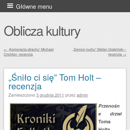
Przejdź
Główne menu
do
treści
Oblicza kultury
←
„Korporacja strachu” Michael
„Demon ruchu” Stefan Grabiński –
Crichton -recenzja
recenzja
→
Zobacz wpisy
„Śniło ci się” Tom Holt –
recenzja
Zamieszczono
3 grudnia 2011
przez
admin
Przenośn
e drzwi
Toma
Holta