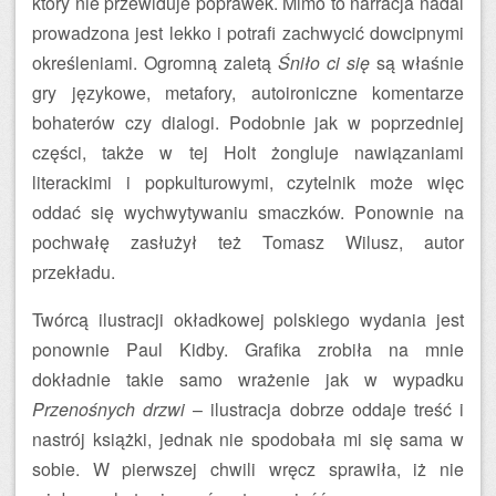
który nie przewiduje poprawek. Mimo to narracja nadal
prowadzona jest lekko i potrafi zachwycić dowcipnymi
określeniami. Ogromną zaletą
Śniło ci się
są właśnie
gry językowe, metafory, autoironiczne komentarze
bohaterów czy dialogi. Podobnie jak w poprzedniej
części, także w tej Holt żongluje nawiązaniami
literackimi i popkulturowymi, czytelnik może więc
oddać się wychwytywaniu smaczków. Ponownie na
pochwałę zasłużył też Tomasz Wilusz, autor
przekładu.
Twórcą ilustracji okładkowej polskiego wydania jest
ponownie Paul Kidby. Grafika zrobiła na mnie
dokładnie takie samo wrażenie jak w wypadku
Przenośnych drzwi
– ilustracja dobrze oddaje treść i
nastrój książki, jednak nie spodobała mi się sama w
sobie. W pierwszej chwili wręcz sprawiła, iż nie