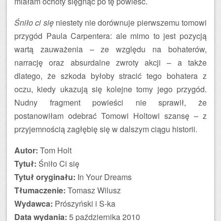
miałam ochoty sięgnąć po tę powieść.
Śniło ci się
niestety nie dorównuje pierwszemu tomowi
przygód Paula Carpentera: ale mimo to jest pozycją
wartą zauważenia – ze względu na bohaterów,
narrację oraz absurdalne zwroty akcji – a także
dlatego, że szkoda byłoby stracić tego bohatera z
oczu, kiedy ukazują się kolejne tomy jego przygód.
Nudny fragment powieści nie sprawił, że
postanowiłam odebrać Tomowi Holtowi szansę – z
przyjemnością zagłębię się w dalszym ciągu historii.
Autor:
Tom Holt
Tytuł:
Śniło Ci się
Tytuł oryginału:
In Your Dreams
Tłumaczenie:
Tomasz Wilusz
Wydawca:
Prószyński i S-ka
Data wydania:
5 października 2010