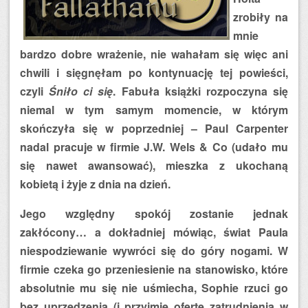
zrobiły na
mnie
bardzo dobre wrażenie, nie wahałam się więc ani
chwili i sięgnęłam po kontynuację tej powieści,
czyli
Śniło ci się
. Fabuła książki rozpoczyna się
niemal w tym samym momencie, w którym
skończyła się w poprzedniej – Paul Carpenter
nadal pracuje w firmie J.W. Wels & Co (udało mu
się nawet awansować), mieszka z ukochaną
kobietą i żyje z dnia na dzień.
Jego względny spokój zostanie jednak
zakłócony… a dokładniej mówiąc, świat Paula
niespodziewanie wywróci się do góry nogami. W
firmie czeka go przeniesienie na stanowisko, które
absolutnie mu się nie uśmiecha, Sophie rzuci go
bez uprzedzenia (i przyjmie ofertę zatrudnienia w