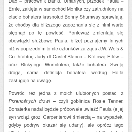
Dao – pracownik Banku Umarłych, przodek Paula –
Ernie, zaklęta w samochód Monika czy zatrudniony na
etacie bohatera krasnolud Benny Shumway sprawiają,
że choćby dla bliższego zapoznania się z nimi warto
sięgnąć po tę powieść. Ponieważ zmieniają się
obowiązki służbowe Paula, bliżej poznajemy innych
niż w poprzednim tomie członków zarządu J.W. Wels &
Co: hrabinę Judy di Castel’Bianco – Królową Elfów –
oraz Ricky’ego Wurmtotera, także bohatera. Swoją
drogą, sama definicja bohatera według Holta
zasługuje na uwagę.
Powróci też jedna z moich ulubionych postaci z
Przenośnych drzwi
– czyli goblinica Rosie Tanner.
Bohaterka nadal będzie próbowała uwieźć Paula (a jej
syn wciąż grozi Carpenterowi śmiercią – na wypadek,
gdyby podryw okazał się udany), ale oprócz tego