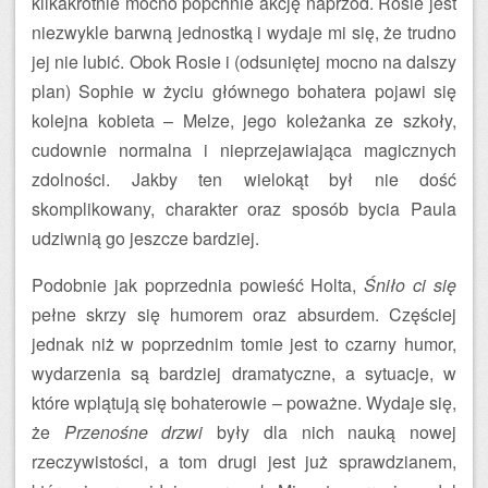
kilkakrotnie mocno popchnie akcję naprzód. Rosie jest
niezwykle barwną jednostką i wydaje mi się, że trudno
jej nie lubić. Obok Rosie i (odsuniętej mocno na dalszy
plan) Sophie w życiu głównego bohatera pojawi się
kolejna kobieta – Melze, jego koleżanka ze szkoły,
cudownie normalna i nieprzejawiająca magicznych
zdolności. Jakby ten wielokąt był nie dość
skomplikowany, charakter oraz sposób bycia Paula
udziwnią go jeszcze bardziej.
Podobnie jak poprzednia powieść Holta,
Śniło ci się
pełne skrzy się humorem oraz absurdem. Częściej
jednak niż w poprzednim tomie jest to czarny humor,
wydarzenia są bardziej dramatyczne, a sytuacje, w
które wplątują się bohaterowie – poważne. Wydaje się,
że
Przenośne drzwi
były dla nich nauką nowej
rzeczywistości, a tom drugi jest już sprawdzianem,