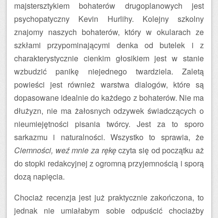
majstersztykiem bohaterów drugoplanowych jest
psychopatyczny Kevin Hurlihy. Kolejny szkolny
znajomy naszych bohaterów, który w okularach ze
szkłami przypominającymi denka od butelek i z
charakterystycznie cienkim głosikiem jest w stanie
wzbudzić panikę niejednego twardziela. Zaletą
powieści jest również warstwa dialogów, które są
dopasowane idealnie do każdego z bohaterów. Nie ma
dłużyzn, nie ma żałosnych odzywek świadczących o
nieumiejętności pisania twórcy. Jest za to sporo
sarkazmu i naturalności. Wszystko to sprawia, że
Ciemności, weź mnie za rękę
czyta się od początku aż
do stopki redakcyjnej z ogromną przyjemnością i sporą
dozą napięcia.
Chociaż recenzja jest już praktycznie zakończona, to
jednak nie umiałabym sobie odpuścić chociażby