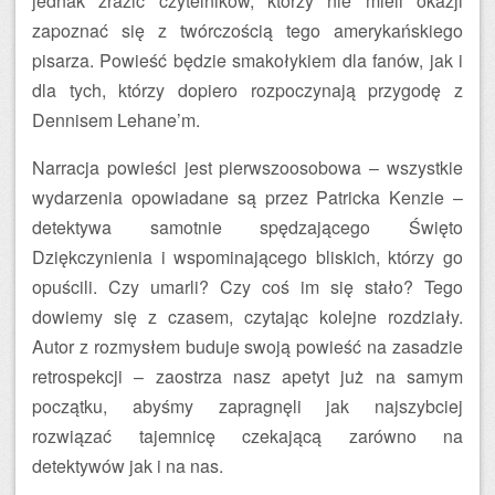
jednak zrazić czytelników, którzy nie mieli okazji
zapoznać się z twórczością tego amerykańskiego
pisarza. Powieść będzie smakołykiem dla fanów, jak i
dla tych, którzy dopiero rozpoczynają przygodę z
Dennisem Lehane’m.
Narracja powieści jest pierwszoosobowa – wszystkie
wydarzenia opowiadane są przez Patricka Kenzie –
detektywa samotnie spędzającego Święto
Dziękczynienia i wspominającego bliskich, którzy go
opuścili. Czy umarli? Czy coś im się stało? Tego
dowiemy się z czasem, czytając kolejne rozdziały.
Autor z rozmysłem buduje swoją powieść na zasadzie
retrospekcji – zaostrza nasz apetyt już na samym
początku, abyśmy zapragnęli jak najszybciej
rozwiązać tajemnicę czekającą zarówno na
detektywów jak i na nas.