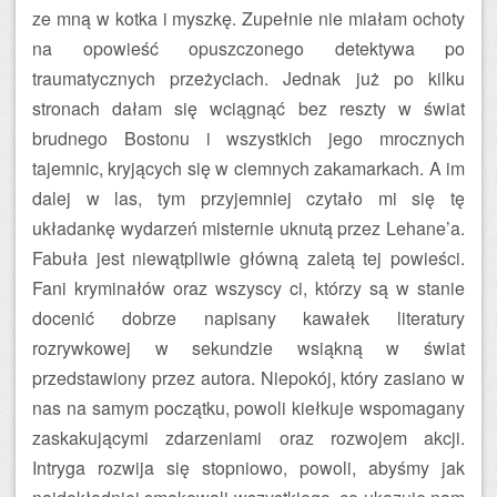
ze mną w kotka i myszkę. Zupełnie nie miałam ochoty
na opowieść opuszczonego detektywa po
traumatycznych przeżyciach. Jednak już po kilku
stronach dałam się wciągnąć bez reszty w świat
brudnego Bostonu i wszystkich jego mrocznych
tajemnic, kryjących się w ciemnych zakamarkach. A im
dalej w las, tym przyjemniej czytało mi się tę
układankę wydarzeń misternie uknutą przez Lehane’a.
Fabuła jest niewątpliwie główną zaletą tej powieści.
Fani kryminałów oraz wszyscy ci, którzy są w stanie
docenić dobrze napisany kawałek literatury
rozrywkowej w sekundzie wsiąkną w świat
przedstawiony przez autora. Niepokój, który zasiano w
nas na samym początku, powoli kiełkuje wspomagany
zaskakującymi zdarzeniami oraz rozwojem akcji.
Intryga rozwija się stopniowo, powoli, abyśmy jak