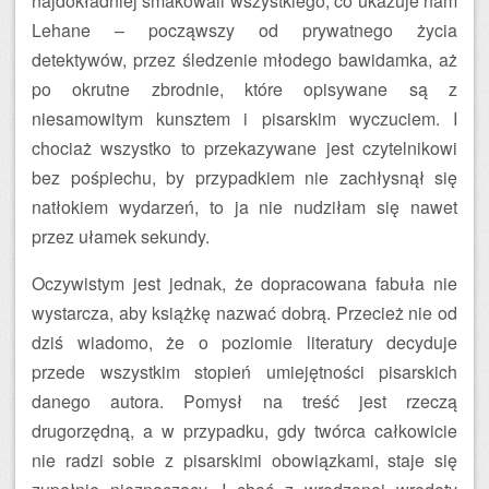
najdokładniej smakowali wszystkiego, co ukazuje nam
Lehane – począwszy od prywatnego życia
detektywów, przez śledzenie młodego bawidamka, aż
po okrutne zbrodnie, które opisywane są z
niesamowitym kunsztem i pisarskim wyczuciem. I
chociaż wszystko to przekazywane jest czytelnikowi
bez pośpiechu, by przypadkiem nie zachłysnął się
natłokiem wydarzeń, to ja nie nudziłam się nawet
przez ułamek sekundy.
Oczywistym jest jednak, że dopracowana fabuła nie
wystarcza, aby książkę nazwać dobrą. Przecież nie od
dziś wiadomo, że o poziomie literatury decyduje
przede wszystkim stopień umiejętności pisarskich
danego autora. Pomysł na treść jest rzeczą
drugorzędną, a w przypadku, gdy twórca całkowicie
nie radzi sobie z pisarskimi obowiązkami, staje się