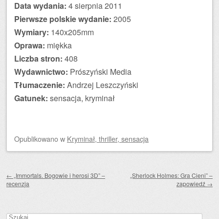
Data wydania:
4 sierpnia 2011
Pierwsze polskie wydanie:
2005
Wymiary:
140x205mm
Oprawa:
miękka
Liczba stron:
408
Wydawnictwo:
Prószyński Media
Tłumaczenie:
Andrzej Leszczyński
Gatunek:
sensacja, kryminał
Opublikowano
w
Kryminał, thriller, sensacja
Zobacz wpisy
←
„Immortals. Bogowie i herosi 3D” –
„Sherlock Holmes: Gra Cieni” –
recenzja
zapowiedź
→
Szukaj: