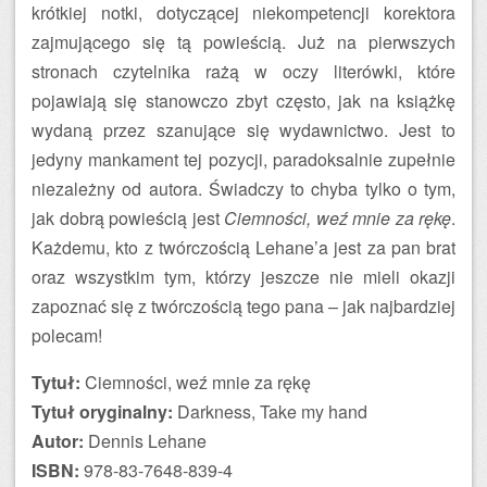
krótkiej notki, dotyczącej niekompetencji korektora
zajmującego się tą powieścią. Już na pierwszych
stronach czytelnika rażą w oczy literówki, które
pojawiają się stanowczo zbyt często, jak na książkę
wydaną przez szanujące się wydawnictwo. Jest to
jedyny mankament tej pozycji, paradoksalnie zupełnie
niezależny od autora. Świadczy to chyba tylko o tym,
jak dobrą powieścią jest
Ciemności, weź mnie za rękę
.
Każdemu, kto z twórczością Lehane’a jest za pan brat
oraz wszystkim tym, którzy jeszcze nie mieli okazji
zapoznać się z twórczością tego pana – jak najbardziej
polecam!
Tytuł:
Ciemności, weź mnie za rękę
Tytuł oryginalny:
Darkness, Take my hand
Autor:
Dennis Lehane
ISBN:
978-83-7648-839-4