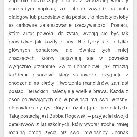
zupełnie nieznaczący. I choć z wrodzonej wredoty
chciałabym napisać, że Lehane zawiódł na polu
dialogów lub przedstawienia postaci, to niestety byłoby
to całkowite zafałszowanie rzeczywistości. Postaci,
które autor powołał do życia, wydają się być tak
prawdziwe jak każdy z nas. Nie tyczy się to tylko
głównych bohaterów, ale również tych mniej
znaczących, którzy pojawiają się w powieści
wyłącznie przelotnie. Za to Lehane’owi, jak zresztą
każdemu pisarzowi, który stanowczo rezygnuje z
chodzenia na skróty i tworzenia manekinów, zamiast
postaci literackich, należą się wielkie brawa. Każda z
osób pojawiających się w powieści ma swój własny,
niepowtarzalny rys, który odróżnia ją od pozostałych.
Taką postacią jest Bubba Rogowski – przyjaciel dwójki
detektywów z lat szkolnych, który wybrał trochę mniej
legalną drogę życia niż swoi rówieśnicy. Jednak