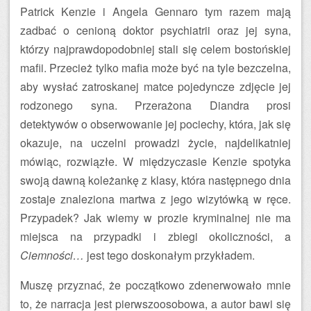
Patrick Kenzie i Angela Gennaro tym razem mają
zadbać o cenioną doktor psychiatrii oraz jej syna,
którzy najprawdopodobniej stali się celem bostońskiej
mafii. Przecież tylko mafia może być na tyle bezczelna,
aby wysłać zatroskanej matce pojedyncze zdjęcie jej
rodzonego syna. Przerażona Diandra prosi
detektywów o obserwowanie jej pociechy, która, jak się
okazuje, na uczelni prowadzi życie, najdelikatniej
mówiąc, rozwiązłe. W międzyczasie Kenzie spotyka
swoją dawną koleżankę z klasy, która następnego dnia
zostaje znaleziona martwa z jego wizytówką w ręce.
Przypadek? Jak wiemy w prozie kryminalnej nie ma
miejsca na przypadki i zbiegi okoliczności, a
Ciemności…
jest tego doskonałym przykładem.
Muszę przyznać, że początkowo zdenerwowało mnie
to, że narracja jest pierwszoosobowa, a autor bawi się