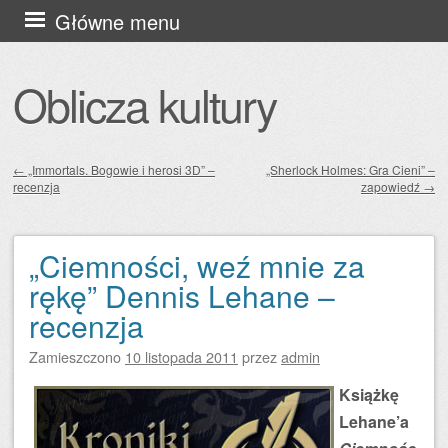
Przejdź
Główne menu
do
treści
Oblicza kultury
←
„Immortals. Bogowie i herosi 3D” –
„Sherlock Holmes: Gra Cieni” –
recenzja
zapowiedź
→
Zobacz wpisy
„Ciemności, weź mnie za
rękę” Dennis Lehane –
recenzja
Zamieszczono
10 listopada 2011
przez
admin
Książkę
Lehane’a