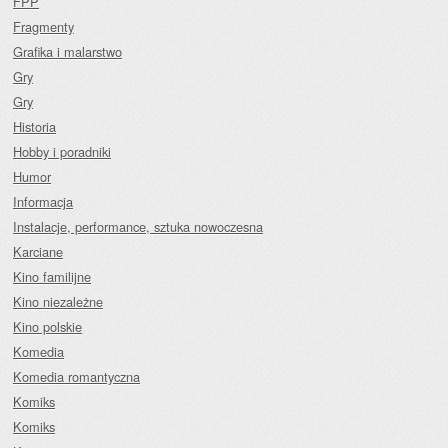
FPP
Fragmenty
Grafika i malarstwo
Gry
Gry
Historia
Hobby i poradniki
Humor
Informacja
Instalacje, performance, sztuka nowoczesna
Karciane
Kino familijne
Kino niezależne
Kino polskie
Komedia
Komedia romantyczna
Komiks
Komiks