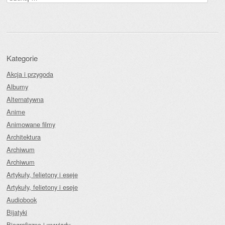
Kategorie
Akcja i przygoda
Albumy
Alternatywna
Anime
Animowane filmy
Architektura
Archiwum
Archiwum
Artykuły, felietony i eseje
Artykuły, felietony i eseje
Audiobook
Bijatyki
Biograficzne i wywiady