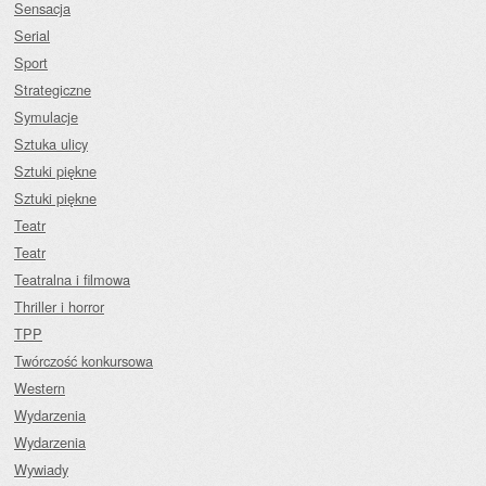
Sensacja
Serial
Sport
Strategiczne
Symulacje
Sztuka ulicy
Sztuki piękne
Sztuki piękne
Teatr
Teatr
Teatralna i filmowa
Thriller i horror
TPP
Twórczość konkursowa
Western
Wydarzenia
Wydarzenia
Wywiady