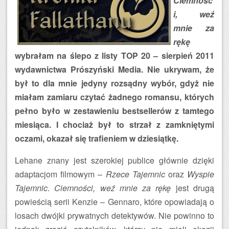
Ciemnośc
i, weź
mnie za
rękę
wybrałam na ślepo z listy TOP 20 – sierpień 2011
wydawnictwa Prószyński Media. Nie ukrywam, że
był to dla mnie jedyny rozsądny wybór, gdyż nie
miałam zamiaru czytać żadnego romansu, których
pełno było w zestawieniu bestsellerów z tamtego
miesiąca. I chociaż był to strzał z zamkniętymi
oczami, okazał się trafieniem w dziesiątkę.
Lehane znany jest szerokiej publice głównie dzięki
adaptacjom filmowym –
Rzece Tajemnic
oraz
Wyspie
Tajemnic
.
Ciemności, weź mnie za rękę
jest drugą
powieścią serii Kenzie – Gennaro, które opowiadają o
losach dwójki prywatnych detektywów. Nie powinno to