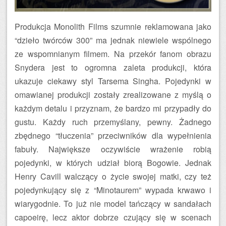
Produkcja Monolith Films szumnie reklamowana jako
“dzieło twórców 300” ma jednak niewiele wspólnego
ze wspomnianym filmem. Na przekór fanom obrazu
Snydera jest to ogromna zaleta produkcji, która
ukazuje ciekawy styl Tarsema Singha. Pojedynki w
omawianej produkcji zostały zrealizowane z myślą o
każdym detalu i przyznam, że bardzo mi przypadły do
gustu. Każdy ruch przemyślany, pewny. Żadnego
zbędnego “tłuczenia” przeciwników dla wypełnienia
fabuły. Największe oczywiście wrażenie robią
pojedynki, w których udział biorą Bogowie. Jednak
Henry Cavill walczący o życie swojej matki, czy też
pojedynkujący się z “Minotaurem” wypada krwawo i
wiarygodnie. To już nie model tańczący w sandałach
capoeirę, lecz aktor dobrze czujący się w scenach