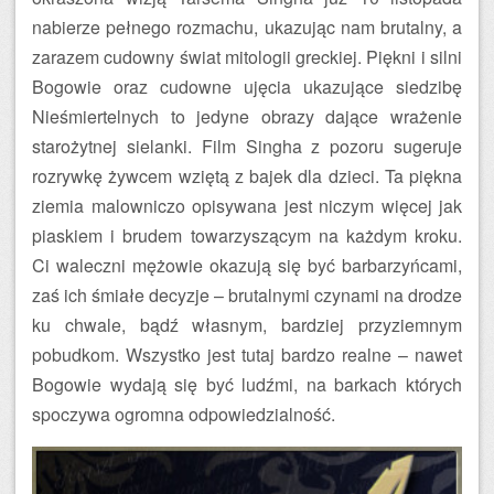
nabierze pełnego rozmachu, ukazując nam brutalny, a
zarazem cudowny świat mitologii greckiej. Piękni i silni
Bogowie oraz cudowne ujęcia ukazujące siedzibę
Nieśmiertelnych to jedyne obrazy dające wrażenie
starożytnej sielanki. Film Singha z pozoru sugeruje
rozrywkę żywcem wziętą z bajek dla dzieci. Ta piękna
ziemia malowniczo opisywana jest niczym więcej jak
piaskiem i brudem towarzyszącym na każdym kroku.
Ci waleczni mężowie okazują się być barbarzyńcami,
zaś ich śmiałe decyzje – brutalnymi czynami na drodze
ku chwale, bądź własnym, bardziej przyziemnym
pobudkom. Wszystko jest tutaj bardzo realne – nawet
Bogowie wydają się być ludźmi, na barkach których
spoczywa ogromna odpowiedzialność.