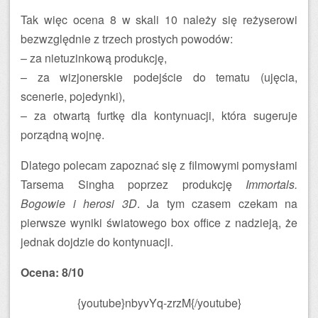
Tak więc ocena 8 w skali 10 należy się reżyserowi
bezwzględnie z trzech prostych powodów:
– za nietuzinkową produkcję,
– za wizjonerskie podejście do tematu (ujęcia,
scenerie, pojedynki),
– za otwartą furtkę dla kontynuacji, która sugeruje
porządną wojnę.
Dlatego polecam zapoznać się z filmowymi pomysłami
Tarsema Singha poprzez produkcję
Immortals.
Bogowie i herosi 3D
. Ja tym czasem czekam na
pierwsze wyniki światowego box office z nadzieją, że
jednak dojdzie do kontynuacji.
Ocena: 8/10
{youtube}nbyvYq-zrzM{/youtube}