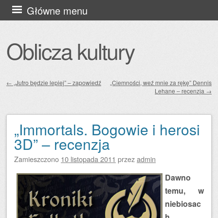
Przejdź
Główne menu
do
treści
Oblicza kultury
←
„Jutro będzie lepiej” – zapowiedź
„Ciemności, weź mnie za rękę” Dennis
Lehane – recenzja
→
Zobacz wpisy
„Immortals. Bogowie i herosi
3D” – recenzja
Zamieszczono
10 listopada 2011
przez
admin
Dawno
temu, w
niebiosac
h