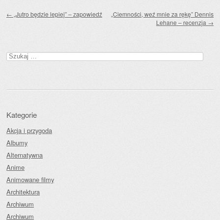
Zobacz wpisy
←
„Jutro będzie lepiej” – zapowiedź
„Ciemności, weź mnie za rękę” Dennis
Lehane – recenzja
→
Szukaj:
Kategorie
Akcja i przygoda
Albumy
Alternatywna
Anime
Animowane filmy
Architektura
Archiwum
Archiwum