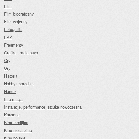
Film
Film biograficzny
Film wojenny
Fotografia
FPP
Fragmenty
Grafika i malarstwo
Gry
Gry
Historia
Hobby i poradniki
Humor
Informacja
Instalacje, performance, sztuka nowoczesna
Karciane
Kino familijne
Kino niezależne
Kino polskie