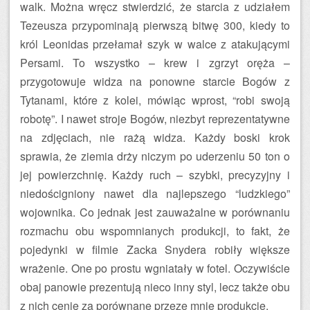
walk. Można wręcz stwierdzić, że starcia z udziałem
Tezeusza przypominają pierwszą bitwę 300, kiedy to
król Leonidas przełamał szyk w walce z atakującymi
Persami. To wszystko – krew i zgrzyt oręża –
przygotowuje widza na ponowne starcie Bogów z
Tytanami, które z kolei, mówiąc wprost, “robi swoją
robotę”. I nawet stroje Bogów, niezbyt reprezentatywne
na zdjęciach, nie rażą widza. Każdy boski krok
sprawia, że ziemia drży niczym po uderzeniu 50 ton o
jej powierzchnię. Każdy ruch – szybki, precyzyjny i
niedościgniony nawet dla najlepszego “ludzkiego”
wojownika. Co jednak jest zauważalne w porównaniu
rozmachu obu wspomnianych produkcji, to fakt, że
pojedynki w filmie Zacka Snydera robiły większe
wrażenie. One po prostu wgniatały w fotel. Oczywiście
obaj panowie prezentują nieco inny styl, lecz także obu
z nich cenię za porównane przeze mnie produkcje.