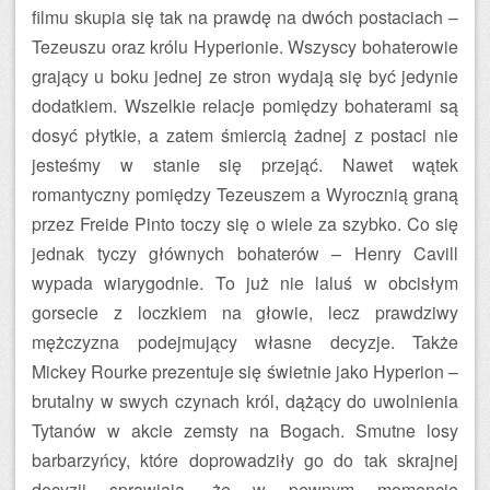
filmu skupia się tak na prawdę na dwóch postaciach –
Tezeuszu oraz królu Hyperionie. Wszyscy bohaterowie
grający u boku jednej ze stron wydają się być jedynie
dodatkiem. Wszelkie relacje pomiędzy bohaterami są
dosyć płytkie, a zatem śmiercią żadnej z postaci nie
jesteśmy w stanie się przejąć. Nawet wątek
romantyczny pomiędzy Tezeuszem a Wyrocznią graną
przez Freide Pinto toczy się o wiele za szybko. Co się
jednak tyczy głównych bohaterów – Henry Cavill
wypada wiarygodnie. To już nie laluś w obcisłym
gorsecie z loczkiem na głowie, lecz prawdziwy
mężczyzna podejmujący własne decyzje. Także
Mickey Rourke prezentuje się świetnie jako Hyperion –
brutalny w swych czynach król, dążący do uwolnienia
Tytanów w akcie zemsty na Bogach. Smutne losy
barbarzyńcy, które doprowadziły go do tak skrajnej
decyzji sprawiają, że w pewnym momencie