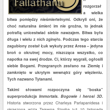
rozgorzał
a wielka
bitwa pomiędzy nieśmiertelnymi. Odkryli oni, że
choć naturalna śmierć im nie groźna, to jednak
potrafią unicestwiać siebie nawzajem. Bitwa była
długa i wielu z nich zginęło. Podczas tego starcia
zagubiony został Łuk wykuty przez Aresa – jedyna
broń o okrutnej mocy, niszcząca wszystko, co
napotka na swej drodze. Ci, którzy wygrali, ogłosili
siebie Bogami. Przegranych zesłano na Ziemię i
zamknięto w ukrytym wewnątrz góry więzieniu.
Tych nazwano Tytanami.
Takimi słowami rozpoczyna się “boska”
superprodukcja
Immortals. Bogowie i herosi 3D
.
Historia stworzona przez Charleya Parlapanidesa i
okraszona wizją Tarsema Singha już 10 listopada