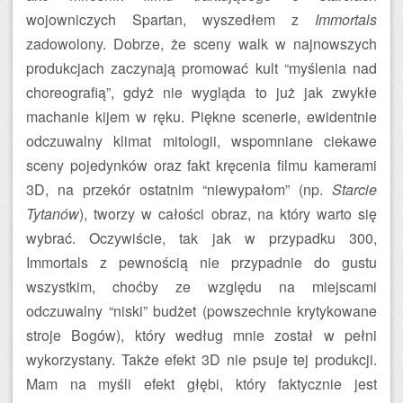
wojowniczych Spartan, wyszedłem z
Immortals
zadowolony. Dobrze, że sceny walk w najnowszych
produkcjach zaczynają promować kult “myślenia nad
choreografią”, gdyż nie wygląda to już jak zwykłe
machanie kijem w ręku. Piękne scenerie, ewidentnie
odczuwalny klimat mitologii, wspomniane ciekawe
sceny pojedynków oraz fakt kręcenia filmu kamerami
3D, na przekór ostatnim “niewypałom” (np.
Starcie
Tytanów
), tworzy w całości obraz, na który warto się
wybrać. Oczywiście, tak jak w przypadku 300,
Immortals z pewnością nie przypadnie do gustu
wszystkim, choćby ze względu na miejscami
odczuwalny “niski” budżet (powszechnie krytykowane
stroje Bogów), który według mnie został w pełni
wykorzystany. Także efekt 3D nie psuje tej produkcji.
Mam na myśli efekt głębi, który faktycznie jest