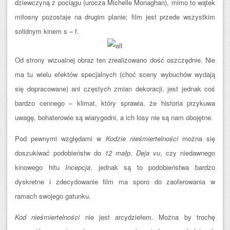
dziewczyną z pociągu (urocza Michelle Monaghan), mimo to wątek
miłosny pozostaje na drugim planie; film jest przede wszystkim
solidnym kinem s – f.
Od strony wizualnej obraz ten zrealizowano dość oszczędnie. Nie
ma tu wielu efektów specjalnych (choć sceny wybuchów wydają
się dopracowane) ani częstych zmian dekoracji, jest jednak coś
bardzo cennego – klimat, który sprawia, że historia przykuwa
uwagę, bohaterowie są wiarygodni, a ich losy nie są nam obojętne.
Pod pewnymi względami w
Kodzie nieśmiertelności
można się
doszukiwać podobieństw do
12 małp
,
Deja vu
, czy niedawnego
kinowego hitu
Incepcja
, jednak są to podobieństwa bardzo
dyskretne i zdecydowanie film ma sporo do zaoferowania w
ramach swojego gatunku.
Kod nieśmiertelności
nie jest arcydziełem. Można by trochę