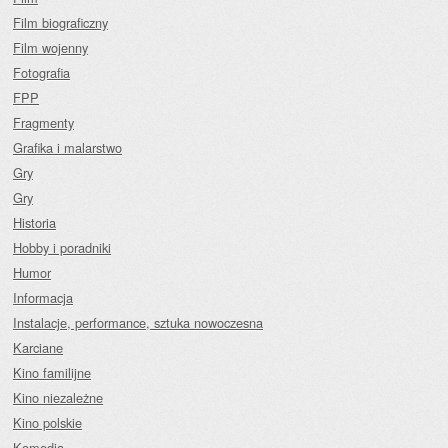
Film biograficzny
Film wojenny
Fotografia
FPP
Fragmenty
Grafika i malarstwo
Gry
Gry
Historia
Hobby i poradniki
Humor
Informacja
Instalacje, performance, sztuka nowoczesna
Karciane
Kino familijne
Kino niezależne
Kino polskie
Komedia