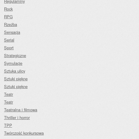
Regulaminy
Rock
RPG
Rzeźba
Sensacja
Serial
Sport
Strategiczne
Symulacje
Sztuka ulicy
Sztuki piękne
Sztuki piękne
Teatr
Teatr
Teatralna i filmowa
Thriller i horror
TPP
Twórczość konkursowa