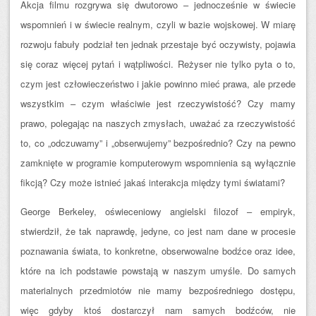
Akcja filmu rozgrywa się dwutorowo – jednocześnie w świecie
wspomnień i w świecie realnym, czyli w bazie wojskowej. W miarę
rozwoju fabuły podział ten jednak przestaje być oczywisty, pojawia
się coraz więcej pytań i wątpliwości. Reżyser nie tylko pyta o to,
czym jest człowieczeństwo i jakie powinno mieć prawa, ale przede
wszystkim – czym właściwie jest rzeczywistość? Czy mamy
prawo, polegając na naszych zmysłach, uważać za rzeczywistość
to, co „odczuwamy” i „obserwujemy” bezpośrednio? Czy na pewno
zamknięte w programie komputerowym wspomnienia są wyłącznie
fikcją? Czy może istnieć jakaś interakcja między tymi światami?
George Berkeley, oświeceniowy angielski filozof – empiryk,
stwierdził, że tak naprawdę, jedyne, co jest nam dane w procesie
poznawania świata, to konkretne, obserwowalne bodźce oraz idee,
które na ich podstawie powstają w naszym umyśle. Do samych
materialnych przedmiotów nie mamy bezpośredniego dostępu,
więc gdyby ktoś dostarczył nam samych bodźców, nie