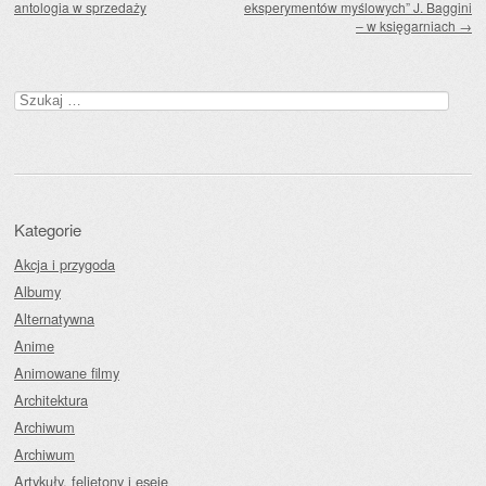
antologia w sprzedaży
eksperymentów myślowych” J. Baggini
– w księgarniach
→
Szukaj:
Kategorie
Akcja i przygoda
Albumy
Alternatywna
Anime
Animowane filmy
Architektura
Archiwum
Archiwum
Artykuły, felietony i eseje