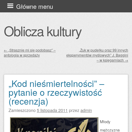
Przejdź
Główne menu
do
treści
Oblicza kultury
←
„Strasznie mi się podobasz” –
„Żuk w pudełku oraz 99 innych
antologia w sprzedaży
eksperymentów myślowych” J. Baggini
Zobacz wpisy
– w księgarniach
→
„Kod nieśmiertelności” –
pytanie o rzeczywistość
(recenzja)
Zamieszczono
5 listopada 2011
przez
admin
Młody
mężczyzna