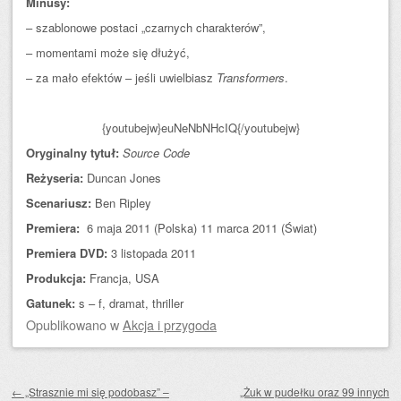
Minusy:
– szablonowe postaci „czarnych charakterów”,
– momentami może się dłużyć,
– za mało efektów – jeśli uwielbiasz
Transformers
.
{youtubejw}euNeNbNHcIQ{/youtubejw}
Oryginalny tytuł:
Source Code
Reżyseria:
Duncan Jones
Scenariusz:
Ben Ripley
Premiera:
6 maja 2011 (Polska) 11 marca 2011 (Świat)
Premiera DVD:
3 listopada 2011
Produkcja:
Francja, USA
Gatunek:
s – f, dramat, thriller
Opublikowano
w
Akcja i przygoda
Zobacz wpisy
←
„Strasznie mi się podobasz” –
„Żuk w pudełku oraz 99 innych