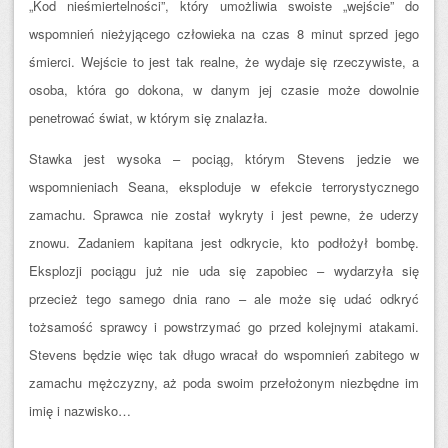
„Kod nieśmiertelności”, który umożliwia swoiste „wejście” do
wspomnień nieżyjącego człowieka na czas 8 minut sprzed jego
śmierci. Wejście to jest tak realne, że wydaje się rzeczywiste, a
osoba, która go dokona, w danym jej czasie może dowolnie
penetrować świat, w którym się znalazła.
Stawka jest wysoka – pociąg, którym Stevens jedzie we
wspomnieniach Seana, eksploduje w efekcie terrorystycznego
zamachu. Sprawca nie został wykryty i jest pewne, że uderzy
znowu. Zadaniem kapitana jest odkrycie, kto podłożył bombę.
Eksplozji pociągu już nie uda się zapobiec – wydarzyła się
przecież tego samego dnia rano – ale może się udać odkryć
tożsamość sprawcy i powstrzymać go przed kolejnymi atakami.
Stevens będzie więc tak długo wracał do wspomnień zabitego w
zamachu mężczyzny, aż poda swoim przełożonym niezbędne im
imię i nazwisko…