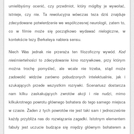
umielibyśmy ocenić, czy przedmiot, który mógłby je wywołać,
istnieje, czy nie. Ta rewolucyjna wówczas teza dziś znajduje
zdecydowane potwierdzenie we współczesnej neurologii, zatem to,
co w filmie może się początkowo wydawać nielogiczne, w
kontekście tezy Berkeleya nabiera sensu.
Niech Was jednak nie przeraża ten filozoficzny wywód.
Kod
nieśmiertelności
to zdecydowanie kino rozrywkowe, przy którym
można trochę pomyśleć, ale wcale nie trzeba, stąd może
zadowolić widzów zarówno pobudzonych intelektualnie, jak i
szukających przede wszystkim rozrywki. Scenariusz dostarcza
nam kilku zaskakujących zwrotów akcji i nie nudzi, mimo
kilkukrotnego powrotu głównego bohatera do tego samego miejsca
w czasie. Żaden z tych powrotów nie jest taki sam i jednocześnie
każdy przybliża nas do rozwiązania zagadki. Istotnym elementem
fabuły jest uczucie budzące się między głównym bohaterem a