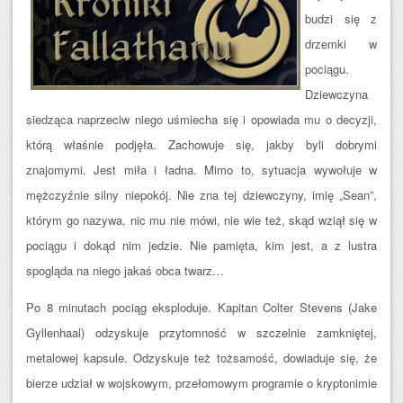
budzi się z
drzemki w
pociągu.
Dziewczyna
siedząca naprzeciw niego uśmiecha się i opowiada mu o decyzji,
którą właśnie podjęła. Zachowuje się, jakby byli dobrymi
znajomymi. Jest miła i ładna. Mimo to, sytuacja wywołuje w
mężczyźnie silny niepokój. Nie zna tej dziewczyny, imię „Sean”,
którym go nazywa, nic mu nie mówi, nie wie też, skąd wziął się w
pociągu i dokąd nim jedzie. Nie pamięta, kim jest, a z lustra
spogląda na niego jakaś obca twarz…
Po 8 minutach pociąg eksploduje. Kapitan Colter Stevens (Jake
Gyllenhaal) odzyskuje przy
tomność w szczelnie zamkniętej,
metalowej kapsule. Odzyskuje też tożsamość, dow
iaduje się, że
bierze udział w wojskowym, przełomowym programie o kryptonimie