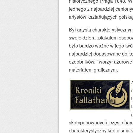
historycznego Praga 1848. W
d
jednego z najbardziej cenionyc
z
artystów kształtujących polską
i
Był artystą charakterystyczny
ł
swoje dzieła „plakatem osobo
s
było bardzo ważne w jego twór
i
najbardziej dopasowane do ko
ę
ozdobników. Tworzył ażurowe f
w
materiałem graficznym.
W
a
r
s
z
a
w
skomponowanych, często bardz
i
charakterystyczny krój pisma k