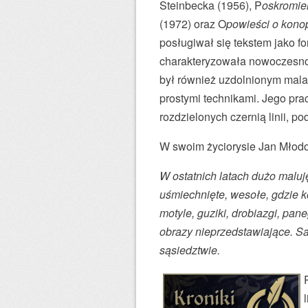
Steinbecka (1956), P
oskromie
e
(1972) oraz O
powieści o kono
j
posługiwał się tekstem jako fo
s
charakteryzowała nowoczesnoś
z
był również uzdolnionym mala
y
prostymi technikami. Jego pra
c
rozdzielonych czernią linii, 
h
t
W swoim życiorysie Jan Młodo
w
W ostatnich latach dużo malu
ó
uśmiechnięte, wesołe, gdzie kol
r
motyle, guziki, drobiazgi, pan
c
obrazy nieprzedstawiające. Sa
ó
sąsiedztwie.
w
p
o
l