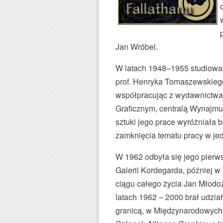
s
k
i
Jan Wróbel.
e
j
W latach 1948–1955 studiował
s
prof. Henryka Tomaszewskiego.
z
współpracując z wydawnictwam
k
Graficznym, centralą Wynajmu
o
sztuki jego prace wyróżniała 
ł
zamknięcia tematu pracy w je
y
W 1962 odbyła się jego pierw
p
Galerii Kordegarda, później w 
l
ciągu całego życia Jan Młodo
a
latach 1962 – 2000 brał udzia
k
granicą, w Międzynarodowych
a