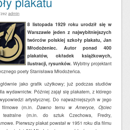
oły plakatu
rzez
admin
8 listopada 1929 roku urodził się w
Warszawie jeden z najwybitniejszych
twórców polskiej szkoły plakatu, Jan
Młodożeniec. Autor ponad 400
plakatów, okładek książkowych,
ilustracji, rysunków.
Wybitny projektant
ystycznego poety Stanisława Młodożeńca.
łównie jako grafik użytkowy; już podczas studiów
la wydawnictw. Później zajął się plakatem, z którego
wypowiedzi artystycznej. Do najważniejszych w jego
y filmowe (m.in.
Dawno temu w Ameryce, Ojciec
, teatralne (m.in. do sztuk Czechowa, Fredry,
amowe. Pierwszy plakat powstał w 1951 roku dla filmu