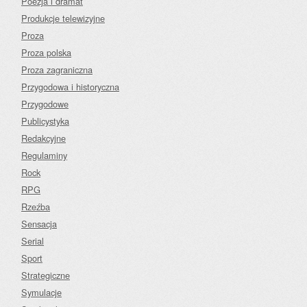
Poezja i dramat
Produkcje telewizyjne
Proza
Proza polska
Proza zagraniczna
Przygodowa i historyczna
Przygodowe
Publicystyka
Redakcyjne
Regulaminy
Rock
RPG
Rzeźba
Sensacja
Serial
Sport
Strategiczne
Symulacje