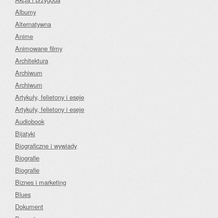
Albumy
Alternatywna
Anime
Animowane filmy
Architektura
Archiwum
Archiwum
Artykuły, felietony i eseje
Artykuły, felietony i eseje
Audiobook
Bijatyki
Biograficzne i wywiady
Biografie
Biografie
Biznes i marketing
Blues
Dokument