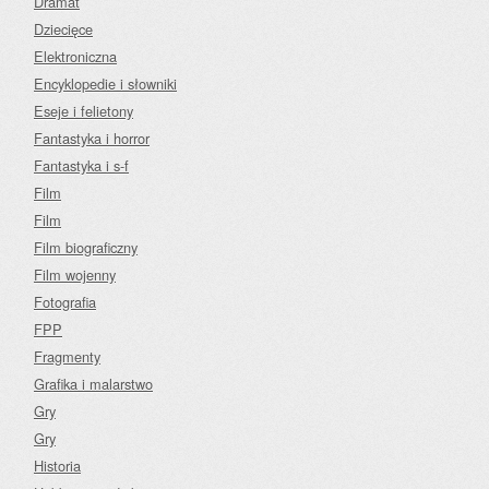
Dramat
Dziecięce
Elektroniczna
Encyklopedie i słowniki
Eseje i felietony
Fantastyka i horror
Fantastyka i s-f
Film
Film
Film biograficzny
Film wojenny
Fotografia
FPP
Fragmenty
Grafika i malarstwo
Gry
Gry
Historia