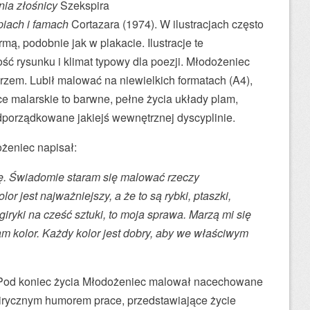
nia złośnicy
Szekspira
piach i famach
Cortazara (1974). W ilustracjach często
rmą, podobnie jak w plakacie. Ilustracje te
ć rysunku i klimat typowy dla poezji. Młodożeniec
rzem. Lubił malować na niewielkich formatach (A4),
ce malarskie to barwne, pełne życia układy plam,
podporządkowane jakiejś wewnętrznej dyscyplinie.
żeniec napisał:
ję. Świadomie staram się malować rzeczy
or jest najważniejszy, a że to są rybki, ptaszki,
egiryki na cześć sztuki, to moja sprawa. Marzą mi się
m kolor. Każdy kolor jest dobry, aby we właściwym
Pod koniec życia Młodożeniec malował nacechowane
lirycznym humorem prace, przedstawiające życie