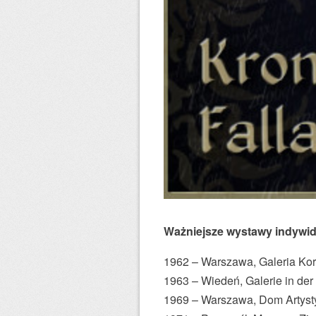
.
A
u
t
o
r
p
o
n
a
d
4
Ważniejsze wystawy indywid
0
1962 – Warszawa, Galeria Ko
0
1963 – Wiedeń, Galerie in der
p
1969 – Warszawa, Dom Artyst
l