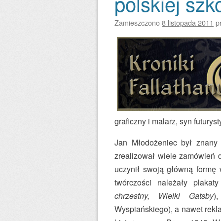
polskiej szk
t
o
Zamieszczono
8 listopada 2011
p
p
a
d
a
1
9
2
graficzny i malarz, syn futur
9
r
Jan Młodożeniec był znany g
o
zrealizował wiele zamówień d
k
uczynił swoją główną formę 
u
twórczości należały plakat
u
chrzestny, Wielki Gatsby
)
r
Wyspiańskiego), a nawet rekl
o