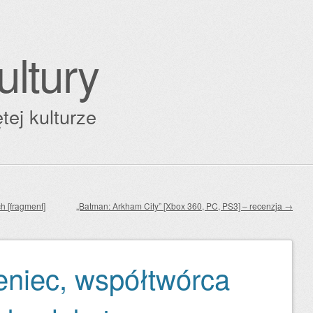
ultury
tej kulturze
h [fragment]
„Batman: Arkham City” [Xbox 360, PC, PS3] – recenzja
→
niec, współtwórca