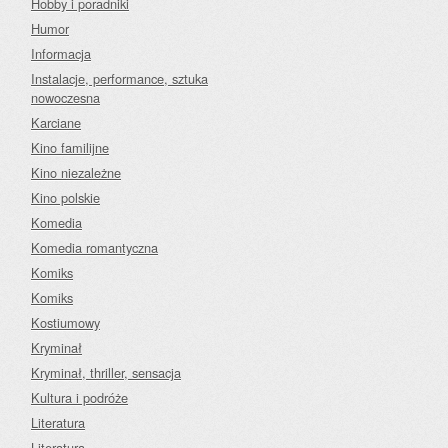
Hobby i poradniki
Humor
Informacja
Instalacje, performance, sztuka
nowoczesna
Karciane
Kino familijne
Kino niezależne
Kino polskie
Komedia
Komedia romantyczna
Komiks
Komiks
Kostiumowy
Kryminał
Kryminał, thriller, sensacja
Kultura i podróże
Literatura
Literatura