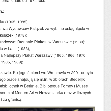
ternationale od 1974 roku.
n.:
ku (1965, 1985);
stwa Wydawców Książek za wybitne osiągnięcia w
 książek (1978);
narodowym Biennale Plakatu w Warszawie (1980);
u w Lahti (1983);
a Najlepszy Plakat Warszawy (1965, 1966, 1970,
 1985, 1989);
zawie. Po jego śmierci we Wrocławiu w 2001 odbyła
go prace znajdują się m.in. w zbiorach Stedelijk
ibliothek w Berlinie, Biblioteque Forney i Musee
Museum of Modern Art w Nowym Jorku oraz w licznych
i za granicą.