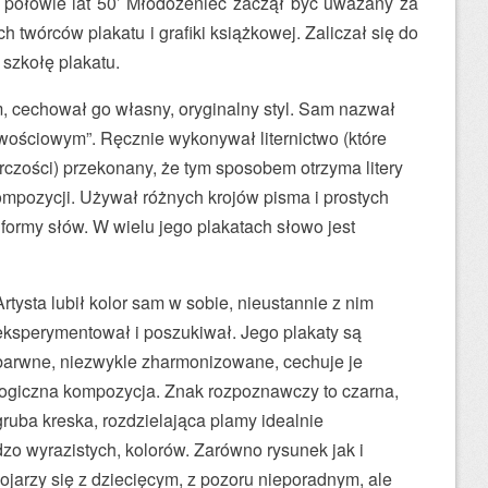
 połowie lat 50’ Młodożeniec zaczął być uważany za
h twórców plakatu i grafiki książkowej. Zaliczał się do
 szkołę plakatu.
m, cechował go własny, oryginalny styl. Sam nazwał
wościowym”. Ręcznie wykonywał liternictwo (które
czości) przekonany, że tym sposobem otrzyma litery
mpozycji. Używał różnych krojów pisma i prostych
ormy słów. W wielu jego plakatach słowo jest
Artysta lubił kolor sam w sobie, nieustannie z nim
eksperymentował i poszukiwał. Jego plakaty są
barwne, niezwykle zharmonizowane, cechuje je
logiczna kompozycja. Znak rozpoznawczy to czarna,
gruba kreska, rozdzielająca plamy idealnie
o wyrazistych, kolorów. Zarówno rysunek jak i
ojarzy się z dziecięcym, z pozoru nieporadnym, ale