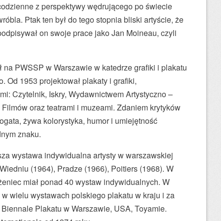
codzienne z perspektywy wędrującego po świecie
wróbla. Ptak ten był do tego stopnia bliski artyście, że
podpisywał on swoje prace jako Jan Moineau, czyli
 na PWSSP w Warszawie w katedrze grafiki i plakatu
 Od 1953 projektował plakaty i grafiki,
i: Czytelnik, Iskry, Wydawnictwem Artystyczno –
 Filmów oraz teatrami i muzeami. Zdaniem krytyków
bogata, żywa kolorystyka, humor i umiejętność
dnym znaku.
sza wystawa indywidualna artysty w warszawskiej
Wiedniu (1964), Pradze (1966), Poitiers (1968). W
żeniec miał ponad 40 wystaw indywidualnych. W
ł w wielu wystawach polskiego plakatu w kraju i za
 Biennale Plakatu w Warszawie, USA, Toyamie.