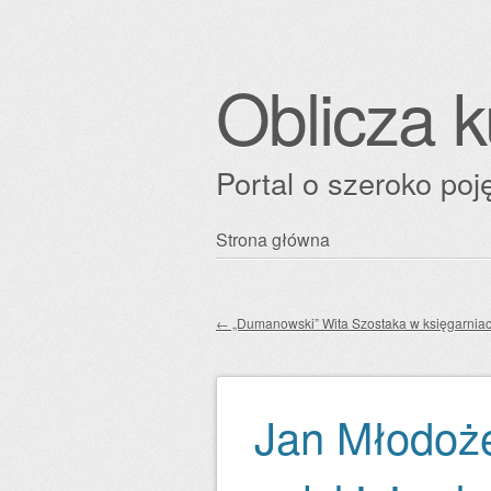
Oblicza k
Portal o szeroko poję
Przejdź
Strona główna
Główne menu
do
treści
←
„Dumanowski” Wita Szostaka w księgarniac
Zobacz wpisy
8
l
Jan Młodoże
i
s