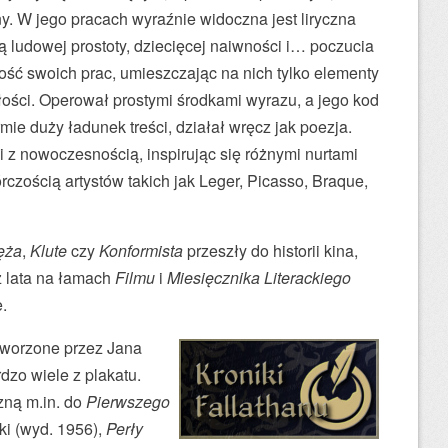
. W jego pracach wyraźnie widoczna jest liryczna
 ludowej prostoty, dziecięcej naiwności i… poczucia
ność swoich prac, umieszczając na nich tylko elementy
ałości. Operował prostymi środkami wyrazu, a jego kod
rmie duży ładunek treści, działał wręcz jak poezja.
ji z nowoczesnością, inspirując się różnymi nurtami
órczością artystów takich jak Leger, Picasso, Braque,
ęża
,
Klute
czy
Konformista
przeszły do historii kina,
 lata na łamach
Filmu
i
Miesięcznika Literackiego
.
 tworzone przez Jana
zo wiele z plakatu.
zną m.in. do
Pierwszego
i (wyd. 1956),
Perły