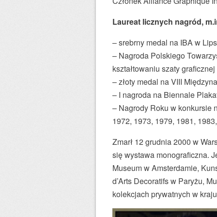
Członek Alliance Graphique In
t
u
Laureat licznych nagród, m.i
,
– srebrny medal na IBA w Lips
J
– Nagroda Polskiego Towarzy
a
kształtowaniu szaty graficznej
n
– złoty medal na VIII Między
M
– I nagroda na Biennale Plakat
ł
– Nagrody Roku w konkursie n
o
1972, 1973, 1979, 1981, 1983,
d
o
Zmarł 12 grudnia 2000 w Wars
ż
się wystawa monograficzna. Je
e
Museum w Amsterdamie, Kunstb
n
d’Arts Decoratifs w Paryżu, 
i
kolekcjach prywatnych w kraju 
e
c