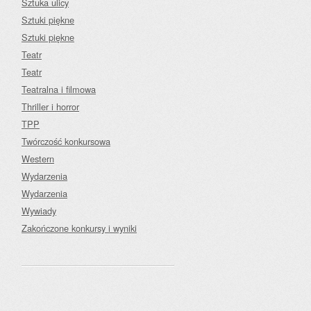
Sztuka ulicy
Sztuki piękne
Sztuki piękne
Teatr
Teatr
Teatralna i filmowa
Thriller i horror
TPP
Twórczość konkursowa
Western
Wydarzenia
Wydarzenia
Wywiady
Zakończone konkursy i wyniki