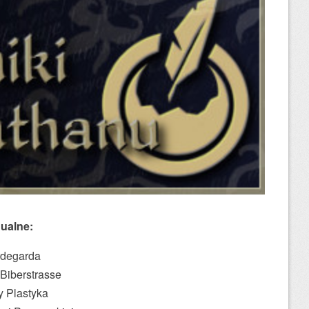
ualne:
rdegarda
 Biberstrasse
y Plastyka