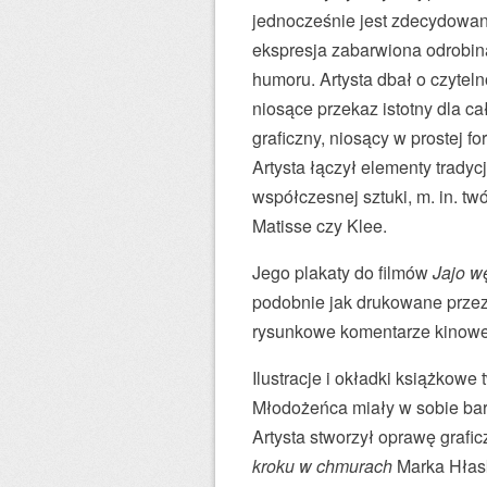
e
jednocześnie jest zdecydowany
j
ekspresja zabarwiona odrobiną
e
humoru. Artysta dbał o czytel
d
niosące przekaz istotny dla c
e
graficzny, niosący w prostej fo
n
Artysta łączył elementy tradyc
z
współczesnej sztuki, m. in. tw
n
Matisse czy Klee.
a
j
Jego plakaty do filmów
Jajo w
w
podobnie jak drukowane przez
y
rysunkowe komentarze kinowe
b
Ilustracje i okładki książkowe
i
Młodożeńca miały w sobie bard
t
Artysta stworzył oprawę grafic
n
kroku w chmurach
Marka Hłask
i