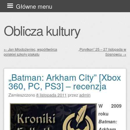
Przejdź
Główne menu
do
treści
Oblicza kultury
←
Jan Młodożeniec, współtwórca
„Porytkon” 25 – 27 listopada w
polskiej szkoły plakatu
Sosnowcu
→
Zobacz wpisy
„Batman: Arkham City” [Xbox
360, PC, PS3] – recenzja
Zamieszczono
8 listopada 2011
przez
admin
W 2009
roku
Batman:
Arkham