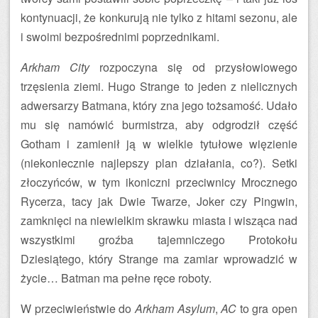
kontynuacji, że konkurują nie tylko z hitami sezonu, ale
i swoimi bezpośrednimi poprzednikami.
Arkham City
rozpoczyna się od przysłowiowego
trzęsienia ziemi. Hugo Strange to jeden z nielicznych
adwersarzy Batmana, który zna jego tożsamość. Udało
mu się namówić burmistrza, aby odgrodził część
Gotham i zamienił ją w wielkie tytułowe więzienie
(niekoniecznie najlepszy plan działania, co?). Setki
złoczyńców, w tym ikoniczni przeciwnicy Mrocznego
Rycerza, tacy jak Dwie Twarze, Joker czy Pingwin,
zamknięci na niewielkim skrawku miasta i wisząca nad
wszystkimi groźba tajemniczego Protokołu
Dziesiątego, który Strange ma zamiar wprowadzić w
życie… Batman ma pełne ręce roboty.
W przeciwieństwie do
Arkham Asylum
,
AC
to gra open