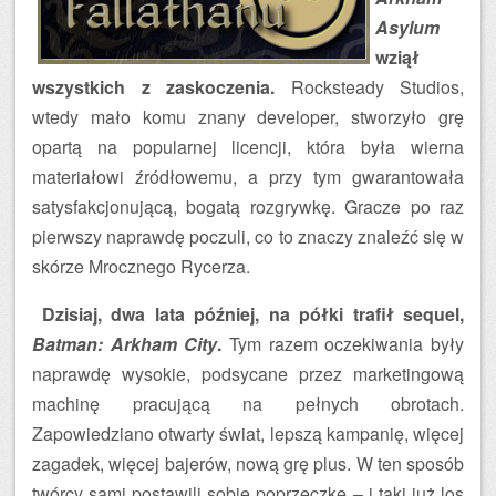
Asylum
wziął
wszystkich z zaskoczenia.
Rocksteady Studios,
wtedy mało komu znany developer, stworzyło grę
opartą na popularnej licencji, która była wierna
materiałowi źródłowemu, a przy tym gwarantowała
satysfakcjonującą, bogatą rozgrywkę. Gracze po raz
pierwszy naprawdę poczuli, co to znaczy znaleźć się w
skórze Mrocznego Rycerza.
Dzisiaj, dwa lata później, na półki trafił sequel,
Batman: Arkham City
.
Tym razem oczekiwania były
naprawdę wysokie, podsycane przez marketingową
machinę pracującą na pełnych obrotach.
Zapowiedziano otwarty świat, lepszą kampanię, więcej
zagadek, więcej bajerów, nową grę plus. W ten sposób
twórcy sami postawili sobie poprzeczkę – i taki już los