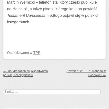
Marcin Wełnicki – felietonista, który często publikuje
na Hatak.pl., a także pisarz, którego kolejna powieść
Testament Damoklesa
niedługo pojawi się w polskich
księgarniach.
Opublikowano
w
TPP
Zobacz wpisy
←
Jan Młodożeniec, współtwórca
„Porytkon” 25 – 27 listopada w
polskiej szkoły plakatu
Sosnowcu
→
Szukaj: