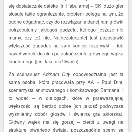
się dostatecznie daleko linii fabularnej – OK, dużo gier
stosuje takie ograniczenie, problem polega na tym, że
trudno odgadnąć, czy do rozwiązania danej łamigłówki
potrzebujemy jakiegoś gadżetu, którego jeszcze nie
mamy, czy też nie. Najbezpieczniej jest pozostawić
większość zagadek na sam koniec rozgrywki – lub
nawet wrócić do nich po zakończeniu głównego wątku
fabularnego (jest taka możliwość).
Za scenariusz
Arkham City
odpowiedzialna jest ta
sama osoba, która pracowała przy AA – Paul Dini,
scenarzysta animowanego i komiksowego Batmana. I
to widać – w dialogach, które w przeważającej
większości są bardzo dobre (ich jakość podwyższa
wyśmienity dobór głosów i świetna gra aktorska).
Główny wątek ma się gorzej – cierpi z uwagi na
strukturę otwartego świata, poszczególne sceny są