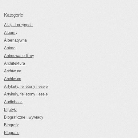
Kategorie
Akcja i przygoda
Albumy
Alternatywna
Anime
Animowane filmy
Architektura
Archiwum
Archiwum
Artykuły, felietony i eseje
Artykuły, felietony i eseje
Audiobook
Bijatyki
Biograficzne i wywiady
Biografie
Biografie