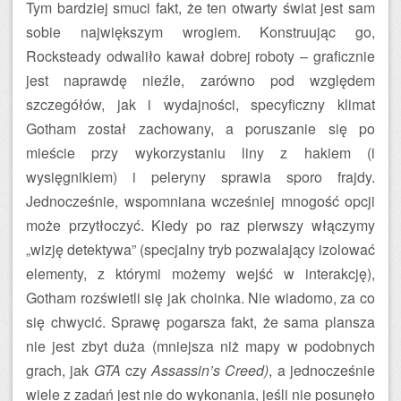
Tym bardziej smuci fakt, że ten otwarty świat jest sam
sobie największym wrogiem. Konstruując go,
Rocksteady odwaliło kawał dobrej roboty – graficznie
jest naprawdę nieźle, zarówno pod względem
szczegółów, jak i wydajności, specyficzny klimat
Gotham został zachowany, a poruszanie się po
mieście przy wykorzystaniu liny z hakiem (i
wysięgnikiem) i peleryny sprawia sporo frajdy.
Jednocześnie, wspomniana wcześniej mnogość opcji
może przytłoczyć. Kiedy po raz pierwszy włączymy
„wizję detektywa” (specjalny tryb pozwalający izolować
elementy, z którymi możemy wejść w interakcję),
Gotham rozświetli się jak choinka. Nie wiadomo, za co
się chwycić. Sprawę pogarsza fakt, że sama plansza
nie jest zbyt duża (mniejsza niż mapy w podobnych
grach, jak
GTA
czy
Assassin’s Creed)
, a jednocześnie
wiele z zadań jest nie do wykonania, jeśli nie posunęło