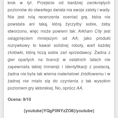
krok w tył. Przejście od bardziej zamkniętych
poziomów do otwartego świata ma swoje zalety i wady.
Nie jest rolą recenzenta oceniać grę, która nie
powstała ani taką, którą życzyłby sobie, żeby
stworzono, więc może powiem tak:
Arkham City
jest
osiągnięciem mniejszym od
AA
; jako produkt
rozrywkowy to kawał solidnej roboty, wart każdej
złotówki, którą liczą sobie zań sprzedawcy. Żadna z
gier opartych na licencji w ostatnich latach nie
zapewniała takiej immersji i identyfikacji z postacią,
żadna nie była tak wierna materiałowi źródłowemu i w
żadnej nie miało się do czynienia z tak wysokim
poziomem gry aktorskiej. No, oprócz
AA
.
Ocena: 9/10
{youtube}YQgF0NYzZO8{/youtube}