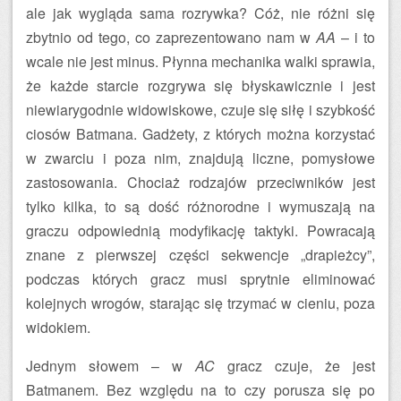
ale jak wygląda sama rozrywka? Cóż, nie różni się
zbytnio od tego, co zaprezentowano nam w
AA
– i to
wcale nie jest minus. Płynna mechanika walki sprawia,
że każde starcie rozgrywa się błyskawicznie i jest
niewiarygodnie widowiskowe, czuje się siłę i szybkość
ciosów Batmana. Gadżety, z których można korzystać
w zwarciu i poza nim, znajdują liczne, pomysłowe
zastosowania. Chociaż rodzajów przeciwników jest
tylko kilka, to są dość różnorodne i wymuszają na
graczu odpowiednią modyfikację taktyki. Powracają
znane z pierwszej części sekwencje „drapieżcy”,
podczas których gracz musi sprytnie eliminować
kolejnych wrogów, starając się trzymać w cieniu, poza
widokiem.
Jednym słowem – w
AC
gracz czuje, że jest
Batmanem. Bez względu na to czy porusza się po