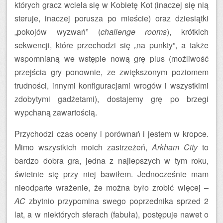
których gracz wciela się w Kobietę Kot (inaczej się nią
steruje, inaczej porusza po mieście) oraz dziesiątki
„pokojów wyzwań” (
challenge rooms
), krótkich
sekwencji, które przechodzi się „na punkty”, a także
wspomnianą we wstępie nową grę plus (możliwość
przejścia gry ponownie, ze zwiększonym poziomem
trudności, innymi konfiguracjami wrogów i wszystkimi
zdobytymi gadżetami), dostajemy grę po brzegi
wypchaną zawartością.
Przychodzi czas oceny i porównań i jestem w kropce.
Mimo wszystkich moich zastrzeżeń,
Arkham City
to
bardzo dobra gra, jedna z najlepszych w tym roku,
świetnie się przy niej bawiłem. Jednocześnie mam
nieodparte wrażenie, że można było zrobić więcej –
AC
zbytnio przypomina swego poprzednika sprzed 2
lat, a w niektórych sferach (fabuła), postępuje nawet o