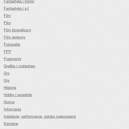
Fantastyka i horror
Fantastyka i s-f
Film
Film
Film biograficzny
Film wojenny
Fotografia
FPP
Fragmenty
Grafika i malarstwo
Gry
Gry
Historia
Hobby i poradniki
Humor
Informacja
Instalacje, performance, sztuka nowoczesna
Karciane