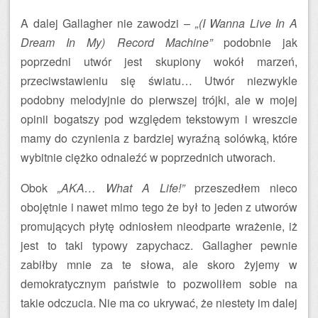
A dalej Gallagher nie zawodzi –
„(I Wanna Live In A
Dream In My) Record Machine”
podobnie jak
poprzedni utwór jest skupiony wokół marzeń,
przeciwstawieniu się światu… Utwór niezwykle
podobny melodyjnie do pierwszej trójki, ale w mojej
opinii bogatszy pod względem tekstowym i wreszcie
mamy do czynienia z bardziej wyraźną solówką, które
wybitnie ciężko odnaleźć w poprzednich utworach.
Obok
„AKA… What A Life!”
przeszedłem nieco
obojętnie i nawet mimo tego że był to jeden z utworów
promujących płytę odniosłem nieodparte wrażenie, iż
jest to taki typowy zapychacz. Gallagher pewnie
zabiłby mnie za te słowa, ale skoro żyjemy w
demokratycznym państwie to pozwoliłem sobie na
takie odczucia. Nie ma co ukrywać, że niestety im dalej