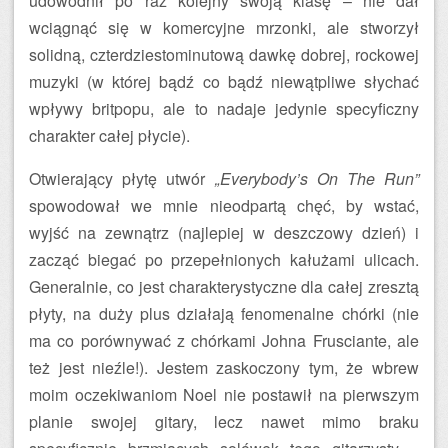
udowodnił po raz kolejny swoją klasę – nie dał
wciągnąć się w komercyjne mrzonki, ale stworzył
solidną, czterdziestominutową dawkę dobrej, rockowej
muzyki (w której bądź co bądź niewątpliwe słychać
wpływy britpopu, ale to nadaje jedynie specyficzny
charakter całej płycie).
Otwierający płytę utwór
„Everybody’s On The Run”
spowodował we mnie nieodpartą chęć, by wstać,
wyjść na zewnątrz (najlepiej w deszczowy dzień) i
zacząć biegać po przepełnionych kałużami ulicach.
Generalnie, co jest charakterystyczne dla całej zresztą
płyty, na duży plus działają fenomenalne chórki (nie
ma co porównywać z chórkami Johna Frusciante, ale
też jest nieźle!). Jestem zaskoczony tym, że wbrew
moim oczekiwaniom Noel nie postawił na pierwszym
planie swojej gitary, lecz nawet mimo braku