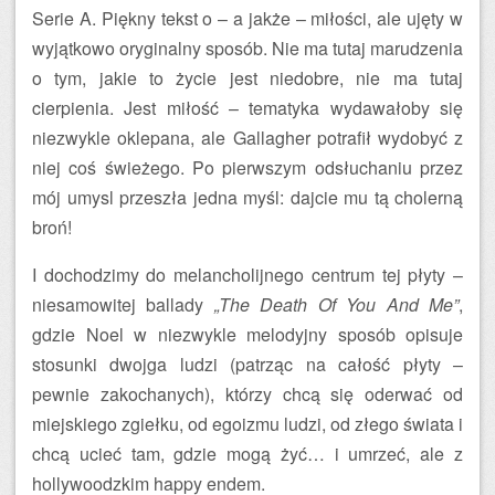
Serie A. Piękny tekst o – a jakże – miłości, ale ujęty w
wyjątkowo oryginalny sposób. Nie ma tutaj marudzenia
o tym, jakie to życie jest niedobre, nie ma tutaj
cierpienia. Jest miłość – tematyka wydawałoby się
niezwykle oklepana, ale Gallagher potrafił wydobyć z
niej coś świeżego. Po pierwszym odsłuchaniu przez
mój umysl przeszła jedna myśl: dajcie mu tą cholerną
broń!
I dochodzimy do melancholijnego centrum tej płyty –
niesamowitej ballady
„The Death Of You And Me”
,
gdzie Noel w niezwykle melodyjny sposób opisuje
stosunki dwojga ludzi (patrząc na całość płyty –
pewnie zakochanych), którzy chcą się oderwać od
miejskiego zgiełku, od egoizmu ludzi, od złego świata i
chcą ucieć tam, gdzie mogą żyć… i umrzeć, ale z
hollywoodzkim happy endem.