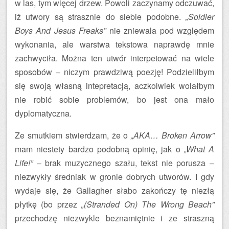
w las, tym więcej drzew. Powoli zaczynamy odczuwać,
iż utwory są strasznie do siebie podobne.
„Soldier
Boys And Jesus Freaks”
nie zniewala pod względem
wykonania, ale warstwa tekstowa naprawdę mnie
zachwyciła. Można ten utwór interpetować na wiele
sposobów – niczym prawdziwą poezję! Podzieliłbym
się swoją własną intepretacją, aczkolwiek wolałbym
nie robić sobie problemów, bo jest ona mało
dyplomatyczna.
Ze smutkiem stwierdzam, że o
„AKA… Broken Arrow”
mam niestety bardzo podobną opinię, jak o
„What A
Life!”
– brak muzycznego szału, tekst nie porusza –
niezwykły średniak w gronie dobrych utworów. I gdy
wydaje się, że Gallagher słabo zakończy tę niezłą
płytkę (bo przez
„(Stranded On) The Wrong Beach”
przechodzę niezwykle beznamiętnie i ze straszną