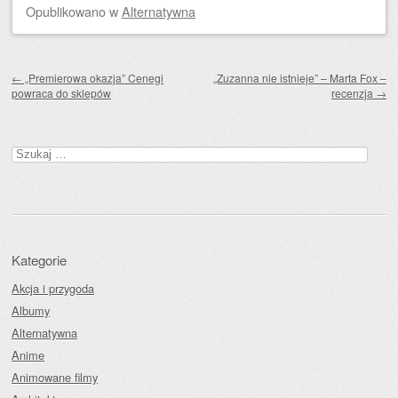
Opublikowano
w
Alternatywna
Zobacz wpisy
←
„Premierowa okazja” Cenegi
„Zuzanna nie istnieje” – Marta Fox –
powraca do sklepów
recenzja
→
Szukaj:
Kategorie
Akcja i przygoda
Albumy
Alternatywna
Anime
Animowane filmy