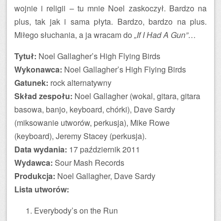
wojnie i religii – tu mnie Noel zaskoczył. Bardzo na
plus, tak jak i sama płyta. Bardzo, bardzo na plus.
Miłego słuchania, a ja wracam do
„If I Had A Gun”
…
Tytuł:
Noel Gallagher’s High Flying Birds
Wykonawca:
Noel Gallagher’s High Flying Birds
Gatunek:
rock alternatywny
Skład zespołu:
Noel Gallagher (wokal, gitara, gitara
basowa, banjo, keyboard, chórki), Dave Sardy
(miksowanie utworów, perkusja), Mike Rowe
(keyboard), Jeremy Stacey (perkusja).
Data wydania:
17 październik 2011
Wydawca:
Sour Mash Records
Produkcja:
Noel Gallagher, Dave Sardy
Lista utworów:
Everybody’s on the Run