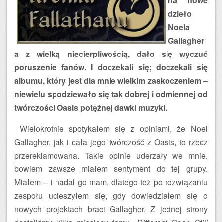
na nowe
dzieło
Noela
Gallagher
a z wielką niecierpliwością, dało się wyczuć
poruszenie fanów. I doczekali się; doczekali się
albumu, który jest dla mnie wielkim zaskoczeniem –
niewielu spodziewało się tak dobrej i odmiennej od
twórczości Oasis potężnej dawki muzyki.
Wielokrotnie spotykałem się z opiniami, że Noel
Gallagher, jak i cała jego twórczość z Oasis, to rzecz
przereklamowana. Takie opinie uderzały we mnie,
bowiem zawsze miałem sentyment do tej grupy.
Miałem – i nadal go mam, dlatego też po rozwiązaniu
zespołu ucieszyłem się, gdy dowiedziałem się o
nowych projektach braci Gallagher. Z jednej strony