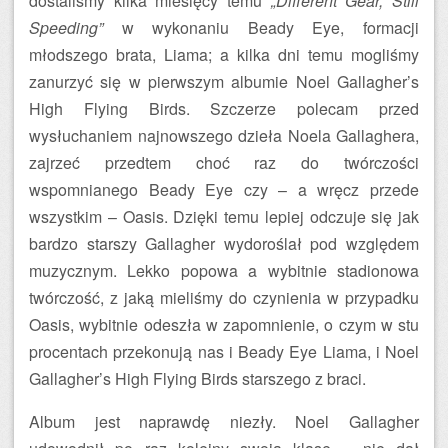
dostaliśmy kilka miesięcy temu
„Different Gear, Still
Speeding”
w wykonaniu Beady Eye, formacji
młodszego brata, Liama; a kilka dni temu mogliśmy
zanurzyć się w pierwszym albumie Noel Gallagher’s
High Flying Birds. Szczerze polecam przed
wysłuchaniem najnowszego dzieła Noela Gallaghera,
zajrzeć przedtem choć raz do twórczości
wspomnianego Beady Eye czy – a wręcz przede
wszystkim – Oasis. Dzięki temu lepiej odczuje się jak
bardzo starszy Gallagher wydoroślał pod względem
muzycznym. Lekko popowa a wybitnie stadionowa
twórczość, z jaką mieliśmy do czynienia w przypadku
Oasis, wybitnie odeszła w zapomnienie, o czym w stu
procentach przekonują nas i Beady Eye Liama, i Noel
Gallagher’s High Flying Birds starszego z braci.
Album jest naprawdę niezły. Noel Gallagher