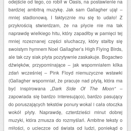
odejście od tego, co robił w Oasis, na postawienie na
bardziej ambitną muzykę. Jak sam Gallagher ujął –
mniej stadionową. I faktycznie mu się to udało! Z
przykrością stwierdzam, że na płycie nie ma tak
naprawdę wielkiego hitu, który zapadłby w pamięci tej
mniej rozeznanej części słuchaczy, który stałby się
swoistym hymnem Noel Gallagher’s High Flying Birds,
ale tak czy siak płyta pozytywnie zaskakuje. Bogactwo
dźwięków, przypominające – jak wspomniałem kilka
zdań wcześniej – Pink Floyd niemuzyczne wstawki
(Gallagher wspomniał, że pracuje nad płytą, która ma
być inspirowana
„Dark Side Of The Moon”
–
zapowiada się bardzo interesująco), bardzo pasujący
do poruszających tekstów ponury wokal i cała otoczka
wokół płyty. Naprawdę, czterdzieści minut dobrej
muzyki, która zmusza do rozmyślań. Ambitne teksty o
miłości, o ucieczce od świata od ludzi, poniekąd o