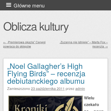
Przejdź
Główne menu
do
treści
Oblicza kultury
←
„Premierowa okazja” Cenegi
„Zuzanna nie istnieje” – Marta Fox –
powraca do sklepów
recenzja
→
Zobacz wpisy
„Noel Gallagher’s High
Flying Birds” – recenzja
debiutanckiego albumu
Zamieszczono
23 października 2011
przez
admin
Wielu
czekało