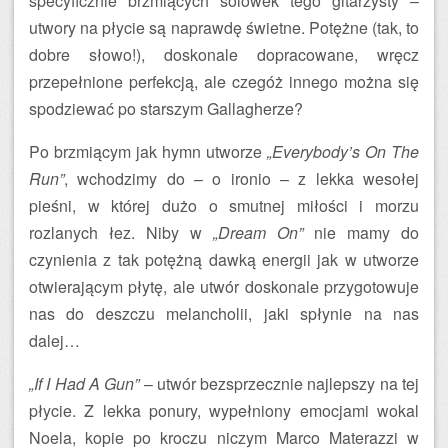
specyficznie brzmiących solówek tego gitarzysty –
utwory na płycie są naprawdę świetne. Potężne (tak, to
dobre słowo!), doskonale dopracowane, wręcz
przepełnione perfekcją, ale czegóż innego można się
spodziewać po starszym Gallagherze?
Po brzmiącym jak hymn utworze
„Everybody’s On The
Run”
, wchodzimy do – o ironio – z lekka wesołej
pieśni, w której dużo o smutnej miłości i morzu
rozlanych łez. Niby w
„Dream On”
nie mamy do
czynienia z tak potężną dawką energii jak w utworze
otwierającym płytę, ale utwór doskonale przygotowuje
nas do deszczu melancholii, jaki spłynie na nas
dalej…
„If I Had A Gun”
– utwór bezsprzecznie najlepszy na tej
płycie. Z lekka ponury, wypełniony emocjami wokal
Noela, kopie po kroczu niczym Marco Materazzi w