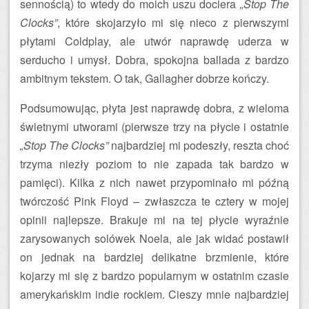
sennością) to wtedy do moich uszu dociera
„Stop The
Clocks”
, które skojarzyło mi się nieco z pierwszymi
płytami Coldplay, ale utwór naprawdę uderza w
serducho i umysł. Dobra, spokojna ballada z bardzo
ambitnym tekstem. O tak, Gallagher dobrze kończy.
Podsumowując, płyta jest naprawdę dobra, z wieloma
świetnymi utworami (pierwsze trzy na płycie i ostatnie
„Stop The Clocks”
najbardziej mi podeszły, reszta choć
trzyma niezły poziom to nie zapada tak bardzo w
pamięci). Kilka z nich nawet przypominało mi późną
twórczość Pink Floyd – zwłaszcza te cztery w mojej
opinii najlepsze. Brakuje mi na tej płycie wyraźnie
zarysowanych solówek Noela, ale jak widać postawił
on jednak na bardziej delikatne brzmienie, które
kojarzy mi się z bardzo popularnym w ostatnim czasie
amerykańskim indie rockiem. Cieszy mnie najbardziej