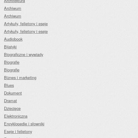
Architektura
Archiwum
Archiwum
Artykuły, felietony i eseje
Artykuły, felietony i eseje
Audiobook
Bijatyki
Biograficzne i wywiady
Biografie
Biografie
Biznes i marketing
Blues
Dokument
Dramat
Dziecięce
Elektroniczna
Encyklopedie i słowniki
Eseje i felietony