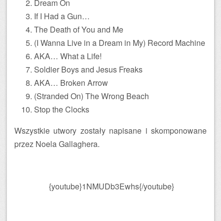
Dream On
If I Had a Gun…
The Death of You and Me
(I Wanna Live in a Dream in My) Record Machine
AKA… What a Life!
Soldier Boys and Jesus Freaks
AKA… Broken Arrow
(Stranded On) The Wrong Beach
Stop the Clocks
Wszystkie utwory zostały napisane i skomponowane
przez Noela Gallaghera.
{youtube}1NMUDb3Ewhs{/youtube}