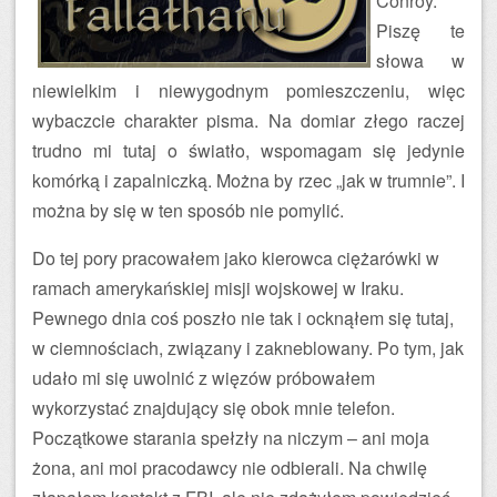
Conroy.
Piszę te
słowa w
niewielkim i niewygodnym pomieszczeniu, więc
wybaczcie charakter pisma. Na domiar złego raczej
trudno mi tutaj o światło, wspomagam się jedynie
komórką i zapalniczką. Można by rzec „jak w trumnie”. I
można by się w ten sposób nie pomylić.
Do tej pory pracowałem jako kierowca ciężarówki w
ramach amerykańskiej misji wojskowej w Iraku.
Pewnego dnia coś poszło nie tak i ocknąłem się tutaj,
w ciemnościach, związany i zakneblowany. Po tym, jak
udało mi się uwolnić z więzów próbowałem
wykorzystać znajdujący się obok mnie telefon.
Początkowe starania spełzły na niczym – ani moja
żona, ani moi pracodawcy nie odbierali. Na chwilę