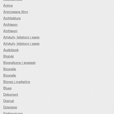
Anime
Animowane filmy
Architektura
Archiwum
Archiwum
Artykuły, felietony i eseje
Artykuły, felietony i eseje
Audiobook
Bijatyki
Biograficzne i wywiady
Biografie
Biografie
Biznes i marketing
Blues
Dokument
Dramat
Dziecięce
Elektroniczna