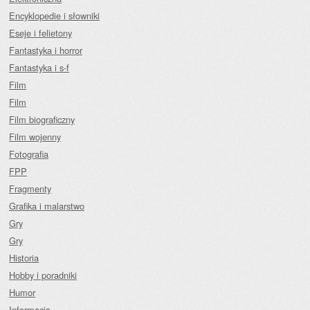
Encyklopedie i słowniki
Eseje i felietony
Fantastyka i horror
Fantastyka i s-f
Film
Film
Film biograficzny
Film wojenny
Fotografia
FPP
Fragmenty
Grafika i malarstwo
Gry
Gry
Historia
Hobby i poradniki
Humor
Informacja