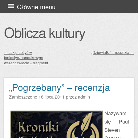
Przejdź
Główne menu
do
treści
Oblicza kultury
←
Jak przeżyć w
„Dziewiątki” – recenzja
→
fantastycznonaukowym
Zobacz wpisy
wszechświecie – fragment
„Pogrzebany” – recenzja
Zamieszczono
18 lipca 2011
przez
admin
Nazywam
się Paul
Steven