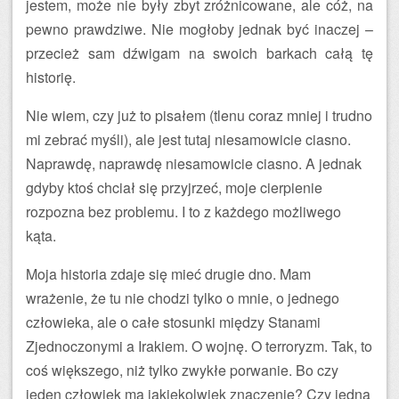
jestem, może nie były zbyt zróżnicowane, ale cóż, na
pewno prawdziwe. Nie mogłoby jednak być inaczej –
przecież sam dźwigam na swoich barkach całą tę
historię.
Nie wiem, czy już to pisałem (tlenu coraz mniej i trudno
mi zebrać myśli), ale jest tutaj niesamowicie ciasno.
Naprawdę, naprawdę niesamowicie ciasno. A jednak
gdyby ktoś chciał się przyjrzeć, moje cierpienie
rozpozna bez problemu. I to z każdego możliwego
kąta.
Moja historia zdaje się mieć drugie dno. Mam
wrażenie, że tu nie chodzi tylko o mnie, o jednego
człowieka, ale o całe stosunki między Stanami
Zjednoczonymi a Irakiem. O wojnę. O terroryzm. Tak, to
coś większego, niż tylko zwykłe porwanie. Bo czy
jeden człowiek ma jakiekolwiek znaczenie? Czy jedna