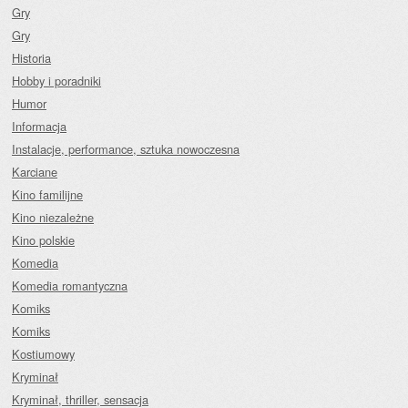
Gry
Gry
Historia
Hobby i poradniki
Humor
Informacja
Instalacje, performance, sztuka nowoczesna
Karciane
Kino familijne
Kino niezależne
Kino polskie
Komedia
Komedia romantyczna
Komiks
Komiks
Kostiumowy
Kryminał
Kryminał, thriller, sensacja