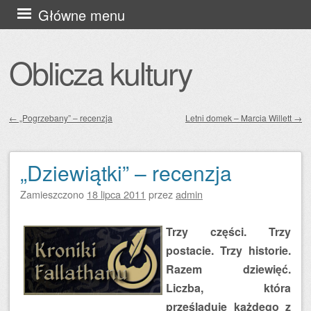
Przejdź
Główne menu
do
treści
Oblicza kultury
←
„Pogrzebany” – recenzja
Letni domek – Marcia Willett
→
Zobacz wpisy
„Dziewiątki” – recenzja
Zamieszczono
18 lipca 2011
przez
admin
Trzy części. Trzy
postacie. Trzy historie.
Razem dziewięć.
Liczba, która
prześladuje każdego z