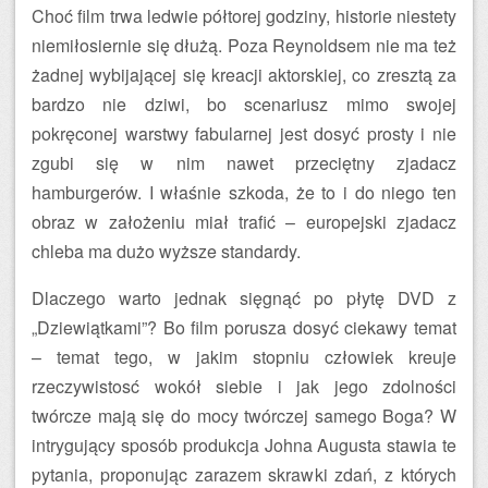
Choć film trwa ledwie półtorej godziny, historie niestety
niemiłosiernie się dłużą. Poza Reynoldsem nie ma też
żadnej wybijającej się kreacji aktorskiej, co zresztą za
bardzo nie dziwi, bo scenariusz mimo swojej
pokręconej warstwy fabularnej jest dosyć prosty i nie
zgubi się w nim nawet przeciętny zjadacz
hamburgerów. I właśnie szkoda, że to i do niego ten
obraz w założeniu miał trafić – europejski zjadacz
chleba ma dużo wyższe standardy.
Dlaczego warto jednak sięgnąć po płytę DVD z
„Dziewiątkami”? Bo film porusza dosyć ciekawy temat
– temat tego, w jakim stopniu człowiek kreuje
rzeczywistosć wokół siebie i jak jego zdolności
twórcze mają się do mocy twórczej samego Boga? W
intrygujący sposób produkcja Johna Augusta stawia te
pytania, proponując zarazem skrawki zdań, z których