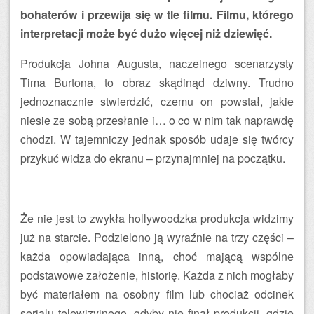
bohaterów i przewija się w tle filmu. Filmu, którego
interpretacji może być dużo więcej niż dziewięć.
Produkcja Johna Augusta, naczelnego scenarzysty
Tima Burtona, to obraz skądinąd dziwny. Trudno
jednoznacznie stwierdzić, czemu on powstał, jakie
niesie ze sobą przesłanie i… o co w nim tak naprawdę
chodzi. W tajemniczy jednak sposób udaje się twórcy
przykuć widza do ekranu – przynajmniej na początku.
Że nie jest to zwykła hollywoodzka produkcja widzimy
już na starcie. Podzielono ją wyraźnie na trzy części –
każda opowiadająca inną, choć mającą wspólne
podstawowe założenie, historię. Każda z nich mogłaby
być materiałem na osobny film lub chociaż odcinek
serialu telewizyjnego, gdyby nie finał produkcji, gdzie