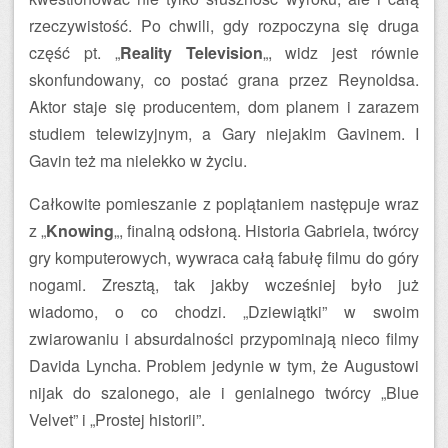
rzeczywistość. Po chwili, gdy rozpoczyna się druga
część pt. „
Reality Television
„, widz jest równie
skonfundowany, co postać grana przez Reynoldsa.
Aktor staje się producentem, dom planem i zarazem
studiem telewizyjnym, a Gary niejakim Gavinem. I
Gavin też ma nielekko w życiu.
Całkowite pomieszanie z poplątaniem następuje wraz
z „
Knowing
„, finalną odsłoną. Historia Gabriela, twórcy
gry komputerowych, wywraca całą fabułę filmu do góry
nogami. Zresztą, tak jakby wcześniej było już
wiadomo, o co chodzi. „Dziewiątki” w swoim
zwiarowaniu i absurdalności przypominają nieco filmy
Davida Lyncha. Problem jedynie w tym, że Augustowi
nijak do szalonego, ale i genialnego twórcy „Blue
Velvet” i „Prostej historii”.