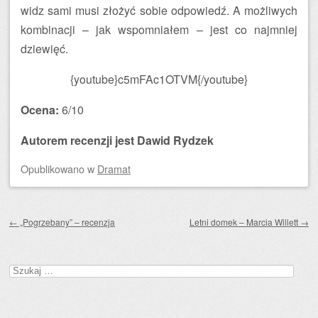
widz sami musi złożyć sobie odpowiedź. A możliwych
kombinacji – jak wspomniałem – jest co najmniej
dziewięć.
{youtube}c5mFAc1OTVM{/youtube}
Ocena:
6/10
Autorem recenzji jest Dawid Rydzek
Opublikowano
w
Dramat
Zobacz wpisy
←
„Pogrzebany” – recenzja
Letni domek – Marcia Willett
→
Szukaj: