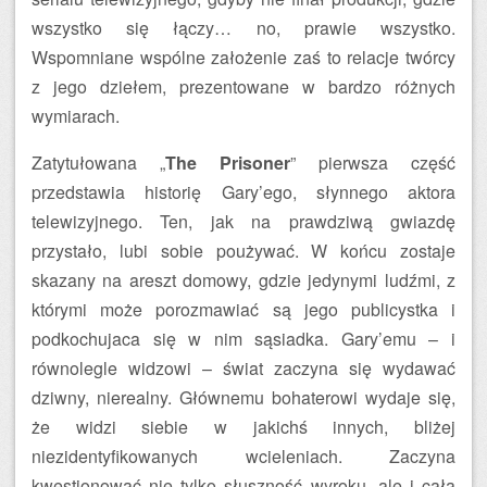
wszystko się łączy… no, prawie wszystko.
Wspomniane wspólne założenie zaś to relacje twórcy
z jego dziełem, prezentowane w bardzo różnych
wymiarach.
Zatytułowana „
The Prisoner
” pierwsza część
przedstawia historię Gary’ego, słynnego aktora
telewizyjnego. Ten, jak na prawdziwą gwiazdę
przystało, lubi sobie poużywać. W końcu zostaje
skazany na areszt domowy, gdzie jedynymi ludźmi, z
którymi może porozmawiać są jego publicystka i
podkochujaca się w nim sąsiadka. Gary’emu – i
równolegle widzowi – świat zaczyna się wydawać
dziwny, nierealny. Głównemu bohaterowi wydaje się,
że widzi siebie w jakichś innych, bliżej
niezidentyfikowanych wcieleniach. Zaczyna
kwestionować nie tylko słuszność wyroku, ale i całą