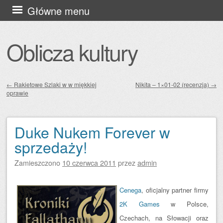
Przejdź
Główne menu
do
treści
Oblicza kultury
←
Rakietowe Szlaki w w miękkiej
Nikita – 1×01-02 (recenzja)
→
oprawie
Zobacz wpisy
Duke Nukem Forever w
sprzedaży!
Zamieszczono
10 czerwca 2011
przez
admin
Cenega
, oficjalny partner firmy
2K Games
w Polsce,
Czechach, na Słowacji oraz