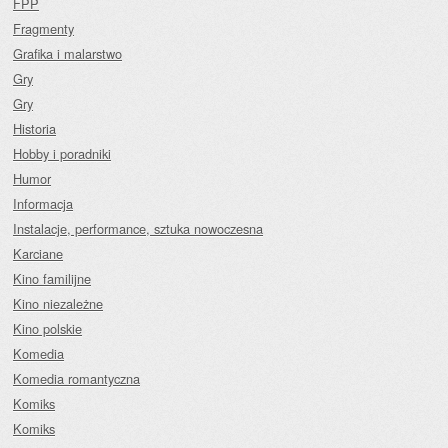
FPP
Fragmenty
Grafika i malarstwo
Gry
Gry
Historia
Hobby i poradniki
Humor
Informacja
Instalacje, performance, sztuka nowoczesna
Karciane
Kino familijne
Kino niezależne
Kino polskie
Komedia
Komedia romantyczna
Komiks
Komiks