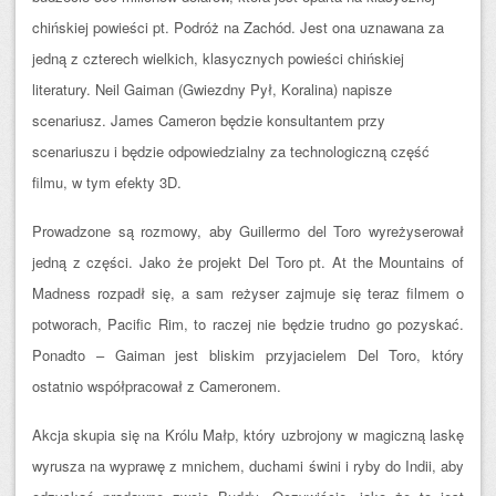
chińskiej powieści pt. Podróż na Zachód. Jest ona uznawana za
jedną z czterech wielkich, klasycznych powieści chińskiej
literatury. Neil Gaiman (Gwiezdny Pył, Koralina) napisze
scenariusz. James Cameron będzie konsultantem przy
scenariuszu i będzie odpowiedzialny za technologiczną część
filmu, w tym efekty 3D.
Prowadzone są rozmowy, aby Guillermo del Toro wyreżyserował
jedną z części. Jako że projekt Del Toro pt. At the Mountains of
Madness rozpadł się, a sam reżyser zajmuje się teraz filmem o
potworach, Pacific Rim, to raczej nie będzie trudno go pozyskać.
Ponadto – Gaiman jest bliskim przyjacielem Del Toro, który
ostatnio współpracował z Cameronem.
Akcja skupia się na Królu Małp, który uzbrojony w magiczną laskę
wyrusza na wyprawę z mnichem, duchami świni i ryby do Indii, aby