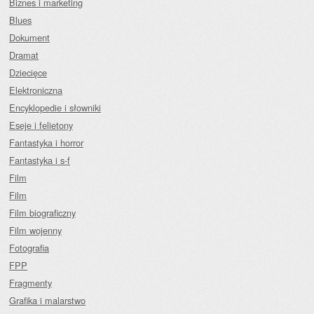
Biznes i marketing
Blues
Dokument
Dramat
Dziecięce
Elektroniczna
Encyklopedie i słowniki
Eseje i felietony
Fantastyka i horror
Fantastyka i s-f
Film
Film
Film biograficzny
Film wojenny
Fotografia
FPP
Fragmenty
Grafika i malarstwo