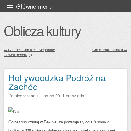
Przejdź
Główne menu
do
treści
Oblicza kultury
←
Claude i Camille – Stephanie
Gra o Tron – Plakat
→
Cowell (recenzja)
Zobacz wpisy
Hollywoodzka Podróż na
Zachód
Zamieszczono
11 marca 2011
przez
admin
Ogłoszono dzisiaj w Pekinie, że powstaje trylogia fantasy o
budżecie 300 milionów dolarów, która jest oparta na klasycznej