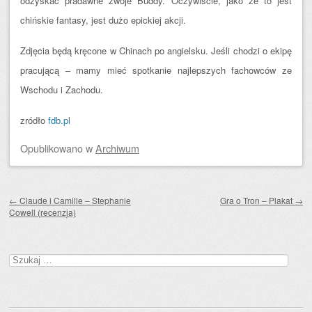
odzyskać pradawne zwoje Buddy. Oczywiście, jako że to jest
chińskie fantasy, jest dużo epickiej akcji.
Zdjęcia będą kręcone w Chinach po angielsku. Jeśli chodzi o ekipę
pracującą – mamy mieć spotkanie najlepszych fachowców ze
Wschodu i Zachodu.
zródło
fdb.pl
Opublikowano
w
Archiwum
Zobacz wpisy
←
Claude i Camille – Stephanie
Gra o Tron – Plakat
→
Cowell (recenzja)
Szukaj: