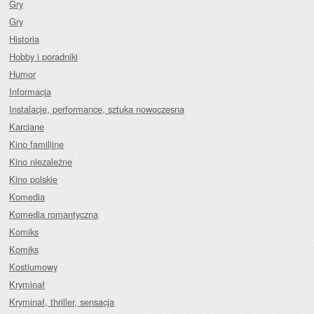
Gry
Gry
Historia
Hobby i poradniki
Humor
Informacja
Instalacje, performance, sztuka nowoczesna
Karciane
Kino familijne
Kino niezależne
Kino polskie
Komedia
Komedia romantyczna
Komiks
Komiks
Kostiumowy
Kryminał
Kryminał, thriller, sensacja