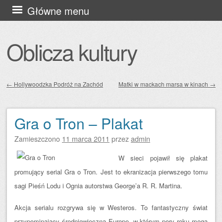
Przejdź
Główne menu
do
treści
Oblicza kultury
←
Hollywoodzka Podróż na Zachód
Matki w mackach marsa w kinach
→
Zobacz wpisy
Gra o Tron – Plakat
Zamieszczono
11 marca 2011
przez
admin
W sieci pojawił się plakat
promujący serial Gra o Tron. Jest to ekranizacja pierwszego tomu
sagi Pieśń Lodu i Ognia autorstwa George’a R. R. Martina.
Akcja
serialu rozgrywa się w Westeros. To fantastyczny świat
przypominający średniowieczną Europę, w którym pory roku mogą