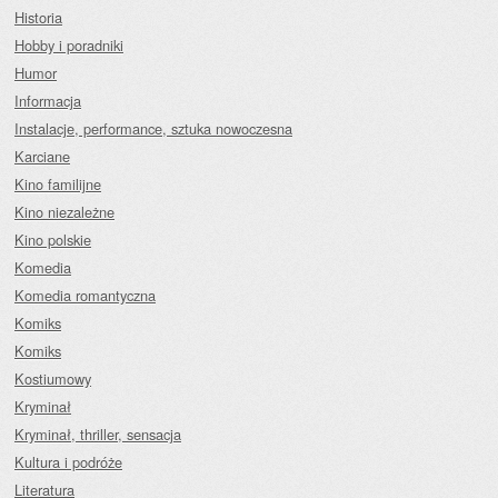
Historia
Hobby i poradniki
Humor
Informacja
Instalacje, performance, sztuka nowoczesna
Karciane
Kino familijne
Kino niezależne
Kino polskie
Komedia
Komedia romantyczna
Komiks
Komiks
Kostiumowy
Kryminał
Kryminał, thriller, sensacja
Kultura i podróże
Literatura