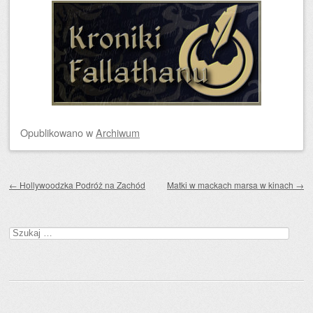
Opublikowano
w
Archiwum
Zobacz wpisy
←
Hollywoodzka Podróż na Zachód
Matki w mackach marsa w kinach
→
Szukaj: