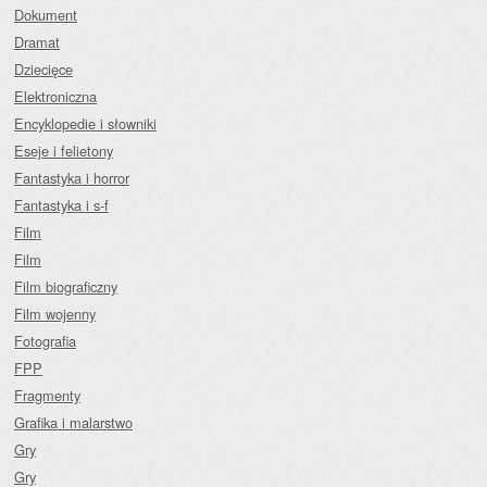
Dokument
Dramat
Dziecięce
Elektroniczna
Encyklopedie i słowniki
Eseje i felietony
Fantastyka i horror
Fantastyka i s-f
Film
Film
Film biograficzny
Film wojenny
Fotografia
FPP
Fragmenty
Grafika i malarstwo
Gry
Gry