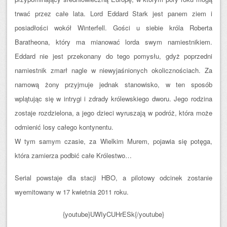
trwać przez całe lata. Lord Eddard Stark jest panem ziem i
pos
iadłości wokół Winterfell. Gości u siebie króla Roberta
Baratheona, który ma mianować
lorda swym namiestnikiem.
Eddard nie jest przekonany do tego pomysłu, gdyż poprzedni
namiestnik zmarł nagle w niewyjaśnionych okolicznościach. Za
namową żony przyjmuje jednak stanowisko, w ten sposób
wplątując się w intrygi i zdrady królewskiego dworu. Jego rodzina
zostaje rozdzielona, a jego dzieci wyruszają w podróż, która może
odmienić losy całego kontynentu.
W tym samym czasie, za Wielkim Murem, pojawia się potęga,
która zamierza podbić całe Królestwo…
Serial powstaje dla stacji HBO, a pilotowy odcinek zostanie
wyemitowany w 17 kwietnia 2011 roku.
{youtube}UWIyCUHrESk{/youtube}