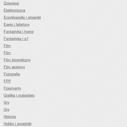
Dziecięce
Elektroniczna
Encyklopedie i słowniki
Eseje i felietony
Fantastyka i horror
Fantastyka i s-f
Film
Film
Film biograficzny
Film wojenny
Fotografia
FPP
Fragmenty
Grafika i malarstwo
Gry
Gry
Historia
Hobby i poradniki