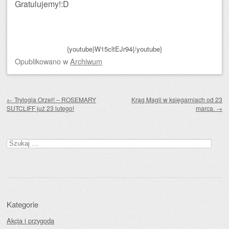
Gratulujemy!:D
{youtube}W15cltEJr94{/youtube}
Opublikowano
w
Archiwum
Zobacz wpisy
←
Trylogia Orzeł! – ROSEMARY
Krąg Magii w księgarniach od 23
SUTCLIFF już 23 lutego!
marca.
→
Szukaj:
Kategorie
Akcja i przygoda