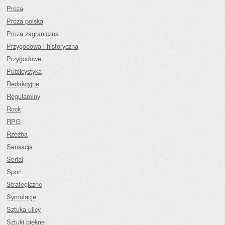
Proza
Proza polska
Proza zagraniczna
Przygodowa i historyczna
Przygodowe
Publicystyka
Redakcyjne
Regulaminy
Rock
RPG
Rzeźba
Sensacja
Serial
Sport
Strategiczne
Symulacje
Sztuka ulicy
Sztuki piękne