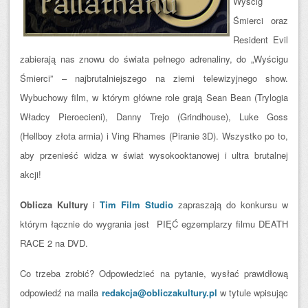
Wyścig
Śmierci oraz
Resident Evil
zabierają nas znowu do świata pełnego adrenaliny, do „Wyścigu
Śmierci” – najbrutalniejszego na ziemi telewizyjnego show.
Wybuchowy film, w którym główne role grają Sean Bean (Trylogia
Władcy
Pieroecieni), Danny Trejo (Grindhouse), Luke Goss
(Hellboy złota armia) i Ving Rhames (Piranie 3D). Wszystko po to,
aby przenieść widza w świat wysokooktanowej i ultra brutalnej
akcji!
Oblicza Kultury
i
Tim Film Studio
zapraszają do konkursu w
którym łącznie do wygrania jest PIĘĆ egzemplarzy filmu DEATH
RACE 2 na DVD.
Co trzeba zrobić? Odpowiedzieć na pytanie, wysłać prawidłową
odpowiedź na maila
redakcja@obliczakultury.pl
w tytule wpisując