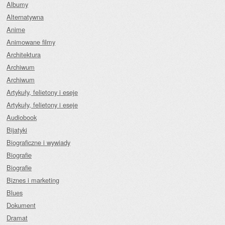
Albumy
Alternatywna
Anime
Animowane filmy
Architektura
Archiwum
Archiwum
Artykuły, felietony i eseje
Artykuły, felietony i eseje
Audiobook
Bijatyki
Biograficzne i wywiady
Biografie
Biografie
Biznes i marketing
Blues
Dokument
Dramat