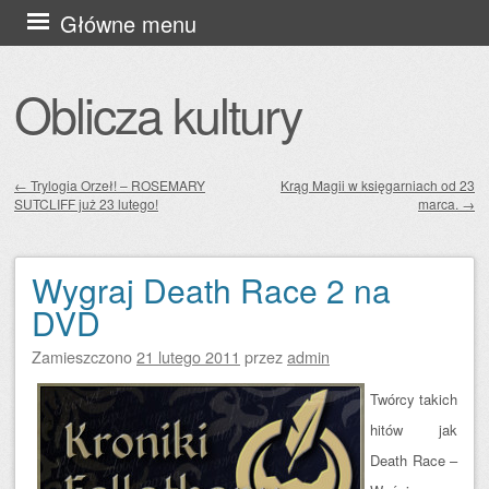
Przejdź
Główne menu
do
treści
Oblicza kultury
←
Trylogia Orzeł! – ROSEMARY
Krąg Magii w księgarniach od 23
SUTCLIFF już 23 lutego!
marca.
→
Zobacz wpisy
Wygraj Death Race 2 na
DVD
Zamieszczono
21 lutego 2011
przez
admin
Twórcy takich
hitów jak
Death Race –