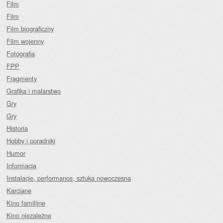
Film
Film
Film biograficzny
Film wojenny
Fotografia
FPP
Fragmenty
Grafika i malarstwo
Gry
Gry
Historia
Hobby i poradniki
Humor
Informacja
Instalacje, performance, sztuka nowoczesna
Karciane
Kino familijne
Kino niezależne