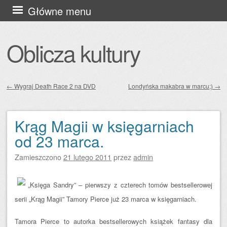
Przejdź
Główne menu
do
treści
Oblicza kultury
←
Wygraj Death Race 2 na DVD
Londyńska makabra w marcu;)
→
Zobacz wpisy
Krąg Magii w księgarniach
od 23 marca.
Zamieszczono
21 lutego 2011
przez
admin
„Księga Sandry” – pierwszy z czterech tomów bestsellerowej
serii „Krąg Magii” Tamory Pierce już 23 marca w księgarniach.
Tamora Pierce to autorka bestsellerowych książek fantasy dla