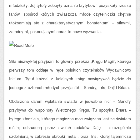
młodzieży. Jej tytuły zdobyły uznanie krytyków i pozyskały rzeszę
fanów, spośród których zwłaszcza młode czytelniczki chętnie
utożsamiają się z charakterystycznymi bohaterkami – silnymi,
zaradnymi, pokonującymi coraz to nowe wyzwania.
Siła niezwykłej przyjaźni to główny przekaz „Kręgu Magii”, którego
pierwszy tom oddaje w ręce polskich czytelników Wydawnictwo
Initium. Tytuł każdej z kolejnych ksiąg nawiązywać będzie do
jednego z czterech młodych przyjaciół – Sandry, Tris, Daji i Briara.
Obdarzona darem wplatania światła w jedwabne nici − Sandry
przybywa do wspólnoty Wietrznego Kręgu. Tu spotyka Briara –
byłego złodzieja, którego magiczna moc związana jest ze światem
roślin; odrzuconą przez swoich rodaków Daję – szczególnie
uzdolnioną w zakresie obróbki metali, oraz Tris, której tajemnicze