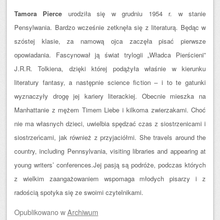
Tamora Pierce
urodziła się w grudniu 1954 r. w stanie
Pensylwania. Bardzo wcześnie zetknęła się z literaturą. Będąc w
szóstej klasie, za namową ojca zaczęła pisać pierwsze
opowiadania. Fascynował ją świat trylogii „Władca Pierścieni”
J.R.R. Tolkiena, dzięki której podążyła właśnie w kierunku
literatury fantasy, a następnie science fiction – i to te gatunki
wyznaczyły drogę jej kariery literackiej. Obecnie mieszka na
Manhattanie z mężem Timem Liebe i kilkoma zwierzakami. Choć
nie ma własnych dzieci, uwielbia spędzać czas z siostrzenicami i
siostrzeńcami, jak również z przyjaciółmi. She travels around the
country, including Pennsylvania, visiting libraries and appearing at
young writers’ conferences.Jej pasją są podróże, podczas których
z wielkim zaangażowaniem wspomaga młodych pisarzy i z
radością spotyka się ze swoimi czytelnikami.
Opublikowano
w
Archiwum