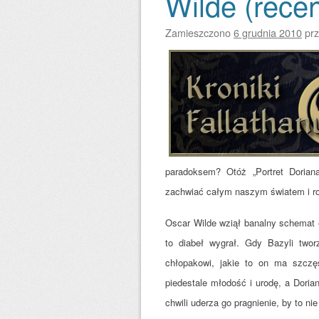
Wilde (recen
Zamieszczono
6 grudnia 2010
pr
paradoksem? Otóż „Portret Doriana
zachwiać całym naszym światem i ro
Oscar Wilde wziął banalny schemat – 
to diabeł wygrał. Gdy Bazyli twor
chłopakowi, jakie to on ma szczę
piedestale młodość i urodę, a Dori
chwili uderza go pragnienie, by to nie