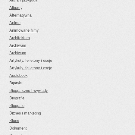
Albumy
Alternatywna
Anime
Animowane filmy
Architektura
Archiwum
Archiwum
Artykuły, felietony i eseje
Artykuły, felietony i eseje
Audiobook
Bijatyki
Biograficzne i wywiady
Biografie
Biografie
Biznes i marketing
Blues
Dokument