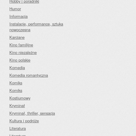
Hobby i poradniki
Humor
Informacja
Instalacje, performance, sztuka
nowoczesna
Karciane
Kino familijne
Kino niezależne
Kino polskie
Komedia
Komedia romantyczna
Komiks
Komiks
Kostiumowy
Kryminał
Kryminał, thriller, sensacja
Kultura i podróże
Literatura
Literatura