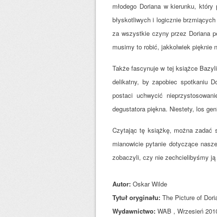
młodego Doriana w kierunku, który
błyskotliwych i logicznie brzmiących
za wszystkie czyny przez Doriana p
musimy to robić, jakkolwiek pięknie 
Także fascynuje w tej książce Bazyli
delikatny, by zapobiec spotkaniu 
postaci uchwycić nieprzystosowani
degustatora piękna. Niestety, los ge
Czytając tę książkę, można zadać s
mianowicie pytanie dotyczące nasz
zobaczyli, czy nie zechcielibyśmy ją
Autor:
Oskar Wilde
Tytuł oryginału:
The Picture of Dori
Wydawnictwo:
WAB , Wrzesień 201