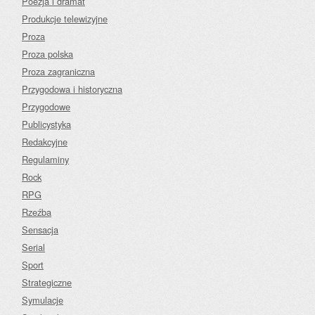
Poezja i dramat
Produkcje telewizyjne
Proza
Proza polska
Proza zagraniczna
Przygodowa i historyczna
Przygodowe
Publicystyka
Redakcyjne
Regulaminy
Rock
RPG
Rzeźba
Sensacja
Serial
Sport
Strategiczne
Symulacje