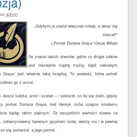
zja)
zez
admin
„Gdybym ja został wiecznie młody, a obraz się
starzał!”
(„Portret Doriana Graya” Oscar Wilde)
Ile znacie takich utworów, gdzie co drugie zdanie
jest niezwykle mądrą myślą, bądź ciekawym
 Graya” jest właśnie taką książką. To powieść, która potrafi
zebrać go z uczuć.
dusza ludzka, anioł i szatan – i pokazał, co by się stało, gdyby
zy portret Doriana Graya, lord Henryk cicho s
zepce młodemu
ście będąc takim pięknym. Ze wszystkich wartości stawia na
an, zafascynowany barwnym językiem lorda, wierzy mu i w pewnej
 on się zestarzał, a jego portret.