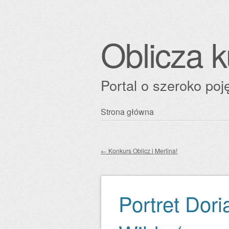
Oblicza k
Portal o szeroko poję
Przejdź
Strona główna
Główne menu
do
treści
←
Konkurs Oblicz i Merlina!
Zobacz wpisy
Portret Dor