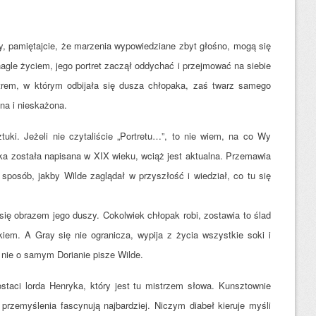
cy, pamiętajcie, że marzenia wypowiedziane zbyt głośno, mogą się
nagle życiem, jego portret zaczął oddychać i przejmować na siebie
strem, w którym odbijała się dusza chłopaka, zaś twarz samego
na i nieskażona.
ztuki. Jeżeli nie czytaliście „Portretu…”, to nie wiem, na co Wy
ka została napisana w XIX wieku, wciąż jest aktualna. Przemawia
sposób, jakby Wilde zaglądał w przyszłość i wiedział, co tu się
e się obrazem jego duszy. Cokolwiek chłopak robi, zostawia to ślad
kiem. A Gray się nie ogranicza, wypija z życia wszystkie soki i
 nie o samym Dorianie pisze Wilde.
staci lorda Henryka, który jest tu mistrzem słowa. Kunsztownie
przemyślenia fascynują najbardziej. Niczym diabeł kieruje myśli