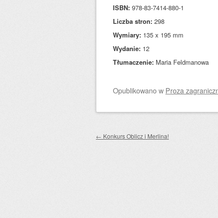
ISBN:
978-83-7414-880-1
Liczba stron:
298
Wymiary:
135 x 195 mm
Wydanie:
12
Tłumaczenie:
Maria Feldmanowa
Opublikowano
w
Proza zagranicz
Zobacz wpisy
←
Konkurs Oblicz i Merlina!