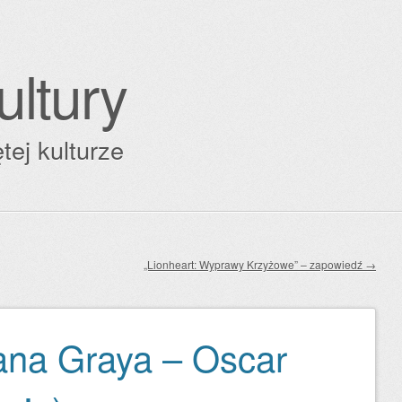
ultury
tej kulturze
„Lionheart: Wyprawy Krzyżowe” – zapowiedź
→
iana Graya – Oscar