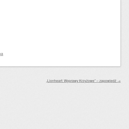
na
„Lionheart: Wyprawy Krzyżowe” – zapowiedź
→