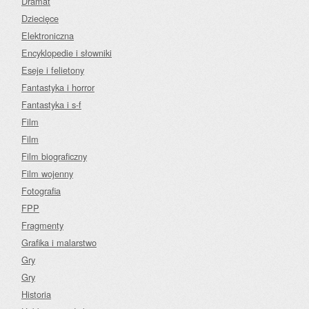
Dramat
Dziecięce
Elektroniczna
Encyklopedie i słowniki
Eseje i felietony
Fantastyka i horror
Fantastyka i s-f
Film
Film
Film biograficzny
Film wojenny
Fotografia
FPP
Fragmenty
Grafika i malarstwo
Gry
Gry
Historia