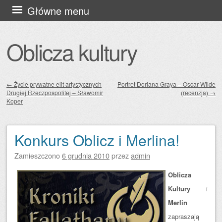
Przejdź
Główne menu
do
treści
Oblicza kultury
←
Życie prywatne elit artystycznych
Portret Doriana Graya – Oscar Wilde
Drugiej Rzeczpospolitej – Sławomir
(recenzja)
→
Zobacz wpisy
Koper
Konkurs Oblicz i Merlina!
Zamieszczono
6 grudnia 2010
przez
admin
Oblicza
Kultury
i
Merlin
zapraszają