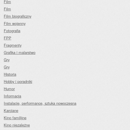
Film
Film
Film biograficzny
Film wojenny
Fotografia
FPP
Fragmenty
Grafika i malarstwo
Gry
Gry
Historia
Hobby i poradniki
Humor
Informacja
Instalacje, performance, sztuka nowoczesna
Karciane
Kino familijne
Kino niezależne