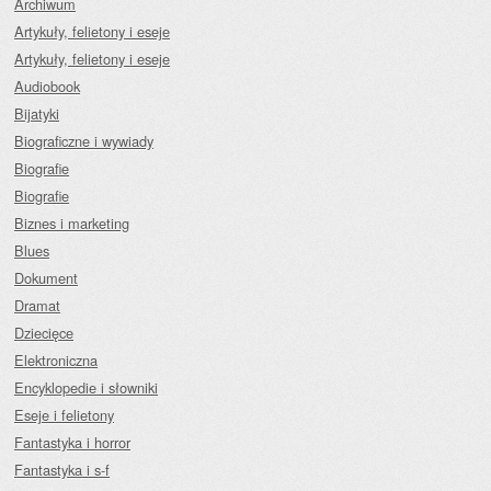
Archiwum
Artykuły, felietony i eseje
Artykuły, felietony i eseje
Audiobook
Bijatyki
Biograficzne i wywiady
Biografie
Biografie
Biznes i marketing
Blues
Dokument
Dramat
Dziecięce
Elektroniczna
Encyklopedie i słowniki
Eseje i felietony
Fantastyka i horror
Fantastyka i s-f