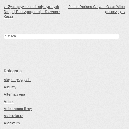
Zobacz wpisy
←
Życie prywatne elit artystycznych
Portret Doriana Graya – Oscar Wilde
Drugiej Rzeczpospolitej – Sławomir
(recenzja)
→
Koper
Szukaj:
Kategorie
Akcja i przygoda
Albumy
Alternatywna
Anime
Animowane filmy
Architektura
Archiwum