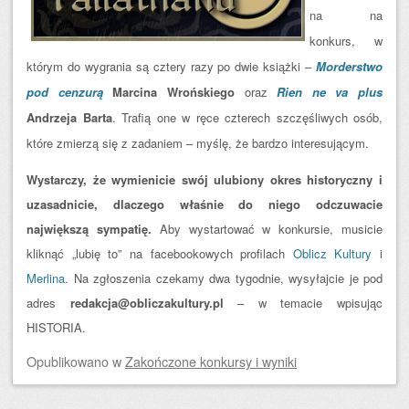
na na
konkurs, w
którym do wygrania są cztery razy po dwie książki –
Morderstwo
pod cenzurą
Marcina Wrońskiego
oraz
Rien ne va plus
Andrzeja Barta
. Trafią one w ręce czterech szczęśliwych osób,
które zmierzą się z zadaniem – myślę, że bardzo interesującym.
Wystarczy, że wymienicie swój ulubiony okres historyczny i
uzasadnicie, dlaczego właśnie do niego odczuwacie
największą sympatię.
Aby wystartować w konkursie, musicie
kliknąć „lubię to” na facebookowych profilach
Oblicz Kultury
i
Merlina
. Na zgłoszenia czekamy dwa tygodnie, wysyłajcie je pod
adres
redakcja@obliczakultury.pl
– w temacie wpisując
HISTORIA.
Opublikowano
w
Zakończone konkursy i wyniki