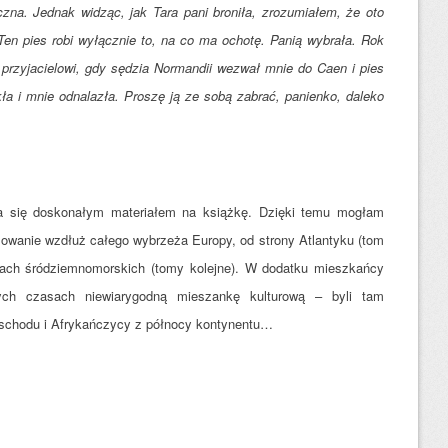
zna. Jednak widząc, jak Tara pani broniła, zrozumiałem, że oto
 Ten pies robi wyłącznie to, na co ma ochotę. Panią wybrała. Rok
rzyjacielowi, gdy sędzia Normandii wezwał mnie do Caen i pies
ła i mnie odnalazła. Proszę ją ze sobą zabrać, panienko, daleko
ała się doskonałym materiałem na książkę. Dzięki temu mogłam
owanie wzdłuż całego wybrzeża Europy, od strony Atlantyku (tom
ainach śródziemnomorskich (tomy kolejne). W dodatku mieszkańcy
wych czasach niewiarygodną mieszankę kulturową – byli tam
schodu i Afrykańczycy z północy kontynentu…