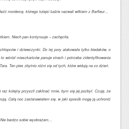
leźć mordercę, którego tutejsi ludzie nazwali wilkiem z Barfleur…
tkiem. Niech pan kontynuuje – zachęciła.
 chłopców i dziewczynki. Do tej pory atakowała tylko biedaków, o
 to wśród mieszkańców panuje strach i potrzeba zidentyfikowania
Tara. Ten pies zbytnio różni się od tych, które widują na co dzień.
raz kolejny przyszli zaklinać mnie, bym się jej pozbył. Czuję, że
rują. Całą noc zastanawiałem się, w jaki sposób mogę ją uchronić
ć? Nie bardzo sobie wyobrażam…