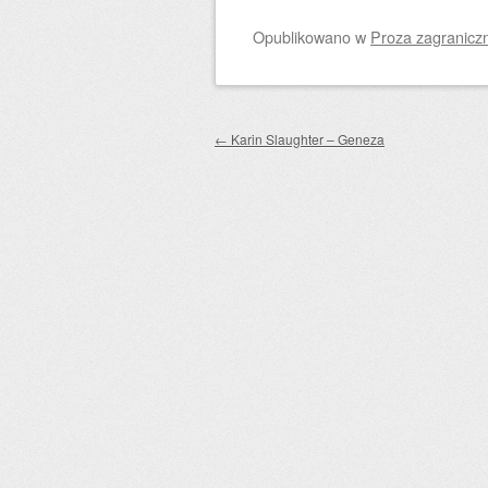
Opublikowano
w
Proza zagranicz
Zobacz wpisy
←
Karin Slaughter – Geneza