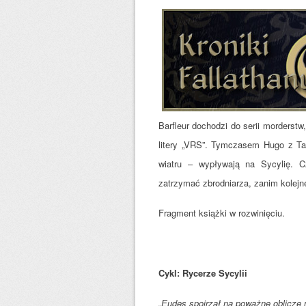
Barfleur dochodzi do serii morderstw
litery „VRS”. Tymczasem Hugo z Tar
wiatru – wypływają na Sycylię. C
zatrzymać zbrodniarza, zanim kolejne
Fragment książki w rozwinięciu.
Cykl: Rycerze Sycylii
„Eudes spojrzał na poważne oblicze