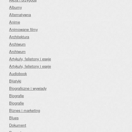
Albumy
Alternatywna
Anime
Animowane filmy
Architektura
Archiwum
Archiwum
Artykuły, felietony i eseje
Artykuły, felietony i eseje
Audiobook
Bijatyki
Biograficzne i wywiady
Biografie
Biografie
Biznes i marketing
Blues
Dokument