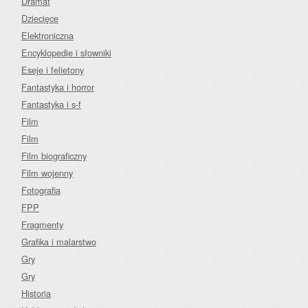
Dramat
Dziecięce
Elektroniczna
Encyklopedie i słowniki
Eseje i felietony
Fantastyka i horror
Fantastyka i s-f
Film
Film
Film biograficzny
Film wojenny
Fotografia
FPP
Fragmenty
Grafika i malarstwo
Gry
Gry
Historia