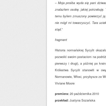
– Moja prośba wyda się pani dziwac
znalazłem osobę, jakiej potrzebuję.
temu byłem zmuszony powierzyć ją p
nie mógł mi towarzyszyć. Tara uciek
stąd.”
fragment
Historia normańskiej Sycylii okaz
pozwolić swoim postaciom na podróż
pierwszy i drugi), a później po kr
Królestwa Sycylii stanowili w o
Normanowie, Włosi, przybysze ze W
Viviane Moore
premiera:
20 października 2010
przekład:
Justyna Sozańska