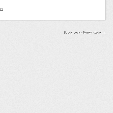
na
Buddy Levy – Konkwistador
→