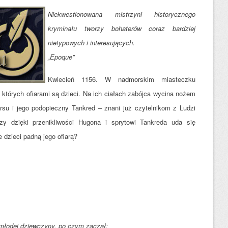
Niekwestionowana mistrzyni historycznego
kryminału tworzy bohaterów coraz bardziej
nietypowych i interesujących.
„Epoque”
K
wiecień 1156. W nadmorskim miasteczku
, których ofiarami są dzieci. Na ich ciałach zabójca wycina nożem
su i jego podopieczny Tankred – znani już czytelnikom z Ludzi
zy dzięki przenikliwości Hugona i sprytowi Tankreda uda się
 dzieci padną jego ofiarą?
 młodej dziewczyny, po czym zaczął: