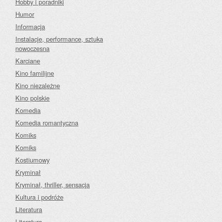
Hobby i poradniki
Humor
Informacja
Instalacje, performance, sztuka
nowoczesna
Karciane
Kino familijne
Kino niezależne
Kino polskie
Komedia
Komedia romantyczna
Komiks
Komiks
Kostiumowy
Kryminał
Kryminał, thriller, sensacja
Kultura i podróże
Literatura
Literatura