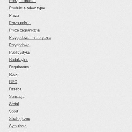
Poezja i dramat
Produkcje telewizyjne
Proza
Proza polska
Proza zagraniczna
Przygodowa i historyczna
Przygodowe
Publicystyka
Redakcyjne
Regulaminy
Rock
RPG
Rzeźba
Sensacja
Serial
Sport
Strategiczne
Symulacje