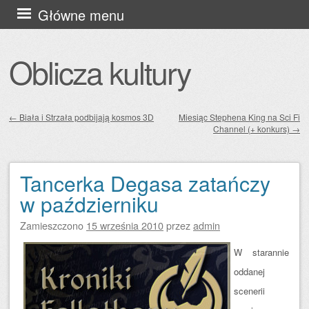
Przejdź
Główne menu
do
treści
Oblicza kultury
←
Biała i Strzała podbijają kosmos 3D
Miesiąc Stephena King na Sci Fi
Channel (+ konkurs)
→
Zobacz wpisy
Tancerka Degasa zatańczy
w październiku
Zamieszczono
15 września 2010
przez
admin
W starannie
oddanej
scenerii