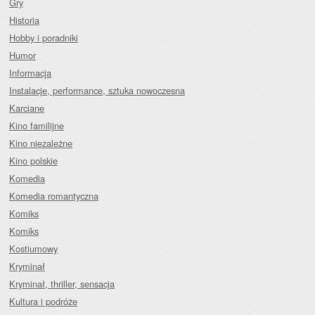
Gry
Historia
Hobby i poradniki
Humor
Informacja
Instalacje, performance, sztuka nowoczesna
Karciane
Kino familijne
Kino niezależne
Kino polskie
Komedia
Komedia romantyczna
Komiks
Komiks
Kostiumowy
Kryminał
Kryminał, thriller, sensacja
Kultura i podróże