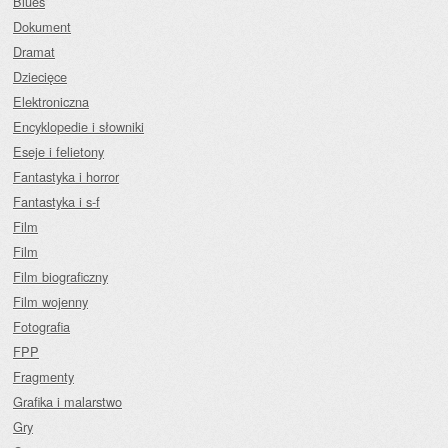
Blues
Dokument
Dramat
Dziecięce
Elektroniczna
Encyklopedie i słowniki
Eseje i felietony
Fantastyka i horror
Fantastyka i s-f
Film
Film
Film biograficzny
Film wojenny
Fotografia
FPP
Fragmenty
Grafika i malarstwo
Gry