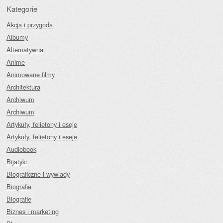
Kategorie
Akcja i przygoda
Albumy
Alternatywna
Anime
Animowane filmy
Architektura
Archiwum
Archiwum
Artykuły, felietony i eseje
Artykuły, felietony i eseje
Audiobook
Bijatyki
Biograficzne i wywiady
Biografie
Biografie
Biznes i marketing