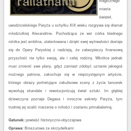
magicznego
miasta
świateł,
uwodzicielskiego Paryża u schyłku XIX wieku rozgrywa się dramat
młodziutkiej Alexandrine. Pochodząca ze wsi córka biednego
rolnika jest ambitna, utalentowana i dzięki swej wytrwałości dostaje
się do Opery Paryskiej z nadzieją, że zabezpieczy finansową
przyszłość nie tylko swoją, ale i całej rodziny. Wkrótce jednak
musi zmienić swe plany, gdyż zamiast zdobyć uznanie jakiegoś
możnego patrona, zakochuje się w nieprzystępnym artyście,
którego obrazy portretujące zakulisowe sceny z życia tancerek
wywołują skandale i rewolucjonizują świat sztuki. Im głębiej
dziewczyna poznaje Degasa i mroczne sekrety Paryża, tym
trudniej jej ocalić marzenia o miłości i zostaniu primabaleriną.
Gatunek:
powieść historyczno-obyczajowa
Oprawa:
Broszurowa ze skrzydełkami