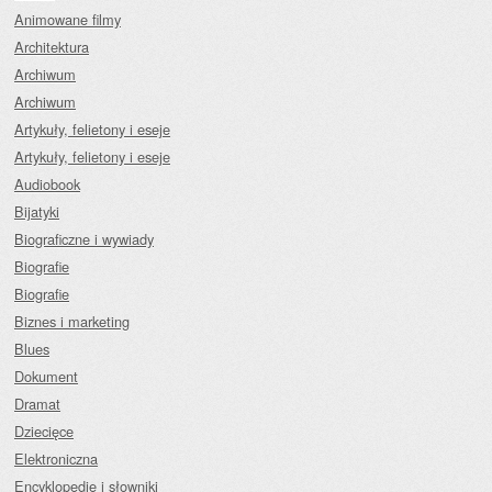
Animowane filmy
Architektura
Archiwum
Archiwum
Artykuły, felietony i eseje
Artykuły, felietony i eseje
Audiobook
Bijatyki
Biograficzne i wywiady
Biografie
Biografie
Biznes i marketing
Blues
Dokument
Dramat
Dziecięce
Elektroniczna
Encyklopedie i słowniki