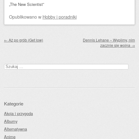
„The New Scientist”
Opublikowano
w
Hobby i poradniki
Zobacz wpisy
←
Aż po grób (Get low)
Dennis Lehane – Wypijmy, nim
zacznie się wojna
→
Szukaj:
Kategorie
Akcja i przygoda
Albumy
Alternatywna
Anime