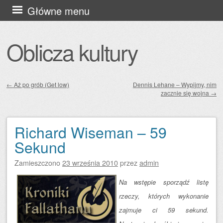
Przejdź
Główne menu
do
treści
Oblicza kultury
←
Aż po grób (Get low)
Dennis Lehane – Wypijmy, nim
zacznie się wojna
→
Zobacz wpisy
Richard Wiseman – 59
Sekund
Zamieszczono
23 września 2010
przez
admin
Na wstępie sporządź listę
rzeczy, których wykonanie
zajmuje ci 59 sekund.