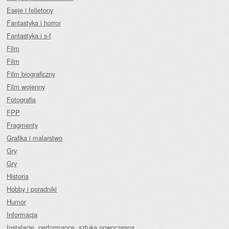
Eseje i felietony
Fantastyka i horror
Fantastyka i s-f
Film
Film
Film biograficzny
Film wojenny
Fotografia
FPP
Fragmenty
Grafika i malarstwo
Gry
Gry
Historia
Hobby i poradniki
Humor
Informacja
Instalacje, performance, sztuka nowoczesna