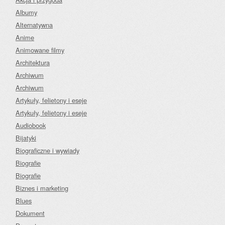
Albumy
Alternatywna
Anime
Animowane filmy
Architektura
Archiwum
Archiwum
Artykuły, felietony i eseje
Artykuły, felietony i eseje
Audiobook
Bijatyki
Biograficzne i wywiady
Biografie
Biografie
Biznes i marketing
Blues
Dokument