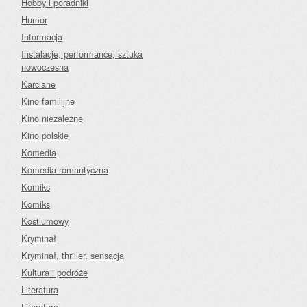
Hobby i poradniki
Humor
Informacja
Instalacje, performance, sztuka
nowoczesna
Karciane
Kino familijne
Kino niezależne
Kino polskie
Komedia
Komedia romantyczna
Komiks
Komiks
Kostiumowy
Kryminał
Kryminał, thriller, sensacja
Kultura i podróże
Literatura
Literatura