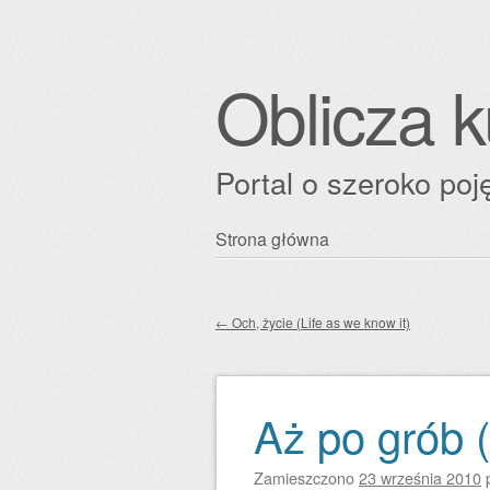
Oblicza k
Portal o szeroko poję
Przejdź
Strona główna
Główne menu
do
treści
←
Och, życie (Life as we know it)
Zobacz wpisy
Aż po grób 
Zamieszczono
23 września 2010