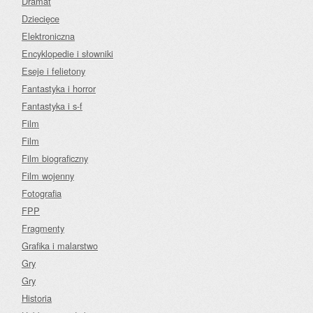
Dramat
Dziecięce
Elektroniczna
Encyklopedie i słowniki
Eseje i felietony
Fantastyka i horror
Fantastyka i s-f
Film
Film
Film biograficzny
Film wojenny
Fotografia
FPP
Fragmenty
Grafika i malarstwo
Gry
Gry
Historia