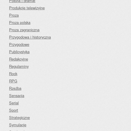
Poezja i dramat
Produkcje telewizyjne
Proza
Proza polska
Proza zagraniczna
Przygodowa i historyczna
Przygodowe
Publicystyka
Redakcyjne
Regulaminy
Rock
RPG
Rzeźba
Sensacja
Serial
Sport
Strategiczne
Symulacje