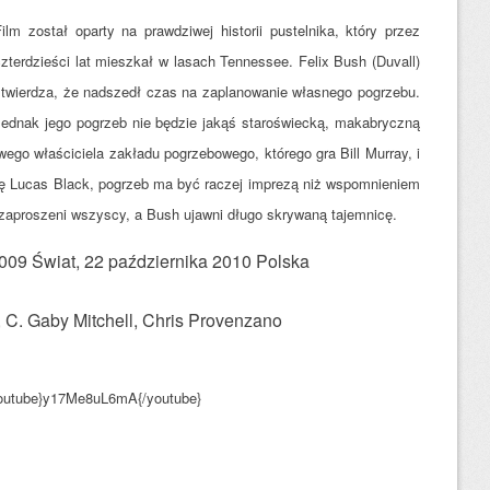
ilm został oparty na prawdziwej historii pustelnika, który przez
zterdzieści lat mieszkał w lasach Tennessee. Felix Bush (Duvall)
stwierdza, że nadszedł czas na zaplanowanie własnego pogrzebu.
Jednak jego pogrzeb nie będzie jakąś staroświecką, makabryczną
ego właściciela zakładu pogrzebowego, którego gra Bill Murray, i
 się Lucas Black, pogrzeb ma być raczej imprezą niż wspomnieniem
zaproszeni wszyscy, a Bush ujawni długo skrywaną tajemnicę.
009 Świat, 22 października 2010 Polska
 C. Gaby Mitchell, Chris Provenzano
outube}y17Me8uL6mA{/youtube}