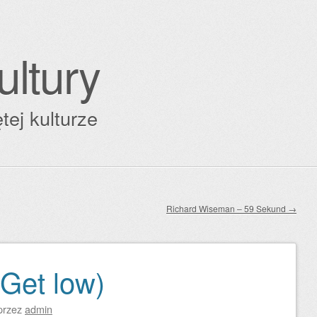
ultury
tej kulturze
Richard Wiseman – 59 Sekund
→
(Get low)
przez
admin