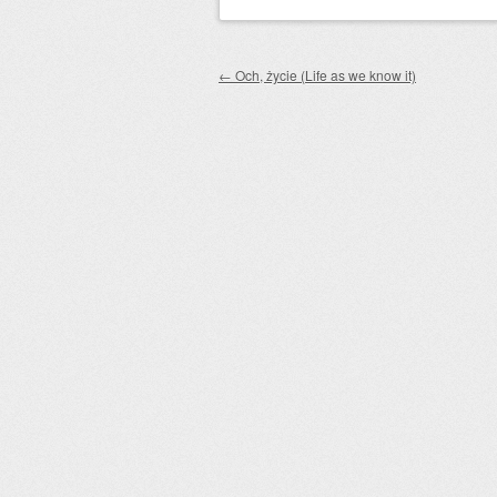
Zobacz wpisy
←
Och, życie (Life as we know it)