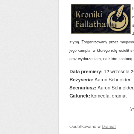
F
c
stypą. Zorganizowany przez miejscow
jego kumpla, w którego rolę wcielił
oraz wydarzeniem, na które zostaną 
Data premiery:
12 września 2
Reżyseria:
Aaron Schneider
Scenariusz:
Aaron Schneider,
Gatunek:
komedia, dramat
{y
Opublikowano
w
Dramat