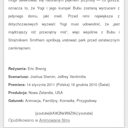
oznacza to, że Yogi i jego kumpel Bubu zostaną wyrzuceni z
jedynego domu, jaki mieli. Przed nimi największe z
dotychczasowych wyzwań: Yogi musi udowodnić, że „jest
mądrzejszy niż przeciętny miś”, więc wspólnie z Bubu i
Strażnikiem Smithem spróbują uratować park przed ostatecznym
zamknięciem.
Reżyseria:
Eric Brevig
Scenariusz:
Joshua Sternin, Jeffrey Ventimilia
Premiera:
14 stycznia 2011 (Polska) 16 grudnia 2010 (Świat)
Produkcja:
Nowa Zelandia, USA
Gatunek:
Animacja, Familijny, Komedia, Przygodowy
{youtube}kK8QNsW9Z5k{/youtube}
Opublikowano
w
Animowane filmy