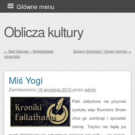
Przejdź
Główne menu
do
treści
Oblicza kultury
←
Neil Gaiman – Nigdziebądź
Zielony Szerszeń / Green Hornet
→
(recenzja)
Zobacz wpisy
Miś Yogi
Zamieszczono
19 września 2010
przez
admin
Park Jellystone nie przynosi
zysków, więc Burmistrz Brown
chce go zamknąć i sprzedać
ziemię. Turyści nie będą już
mogli delektować się naturalnym pięknem przyrody — co gorsza,