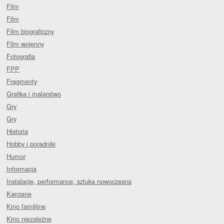
Film
Film
Film biograficzny
Film wojenny
Fotografia
FPP
Fragmenty
Grafika i malarstwo
Gry
Gry
Historia
Hobby i poradniki
Humor
Informacja
Instalacje, performance, sztuka nowoczesna
Karciane
Kino familijne
Kino niezależne