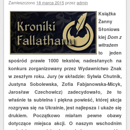
Zamieszczono
18 marca 2015
przez
admin
Książka
Żanny
Słoniows
kiej
Dom z
witrażem
to jeden
spośród prawie 1000 tekstów, nadesłanych na
konkurs zorganizowany przez Wydawnictwo Znak
w zeszłym roku. Jury (w składzie: Sylwia Chutnik,
Justyna Sobolewska, Zofia Fabjanowska-Micyk,
Jarosław Czechowicz) zadecydowało, że to
właśnie ta subtelna i piękna powieść, której akcja
rozgrywa się na Ukrainie, jest najlepsza i ukaże się
drukiem. Początkowo miałam pewne obawy
dotyczące miejsca akcji. O naszym wschodnim