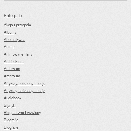
Kategorie
Akcja i przygoda
Albumy
Alternatywna
Anime
Animowane filmy
Architektura
Archiwum
Archiwum
Artykuły, felietony i eseje
Artykuły, felietony i eseje
Audiobook
Bijatyki
Biograficzne i wywiady
Biografie
Biografie