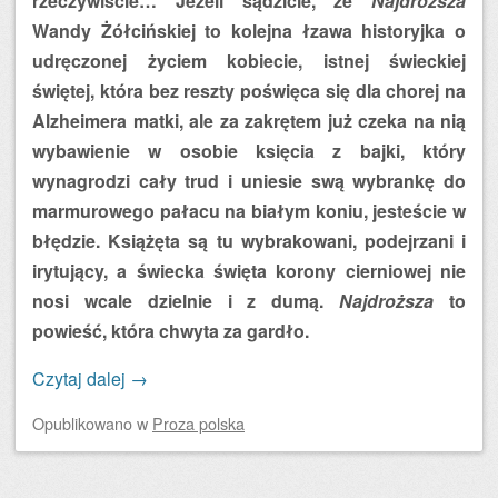
rzeczywiście… Jeżeli sądzicie, że
Najdroższa
Wandy Żółcińskiej to kolejna łzawa historyjka o
udręczonej życiem kobiecie, istnej świeckiej
świętej, która bez reszty poświęca się dla chorej na
Alzheimera matki, ale za zakrętem już czeka na nią
wybawienie w osobie księcia z bajki, który
wynagrodzi cały trud i uniesie swą wybrankę do
marmurowego pałacu na białym koniu, jesteście w
błędzie. Książęta są tu wybrakowani, podejrzani i
irytujący, a świecka święta korony cierniowej nie
nosi wcale dzielnie i z dumą.
Najdroższa
to
powieść, która chwyta za gardło.
Czytaj dalej
→
Opublikowano
w
Proza polska