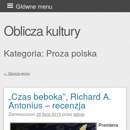
Przejdź
Główne menu
do
treści
Oblicza kultury
Kategoria:
Proza polska
←
Starsze wpisy
Zobacz wpisy
„Czas beboka”, Richard A.
Antonius – recenzja
Zamieszczono
29 lipca 2015
przez
admin
Premiera