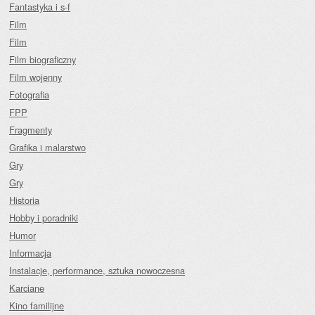
Fantastyka i s-f
Film
Film
Film biograficzny
Film wojenny
Fotografia
FPP
Fragmenty
Grafika i malarstwo
Gry
Gry
Historia
Hobby i poradniki
Humor
Informacja
Instalacje, performance, sztuka nowoczesna
Karciane
Kino familijne