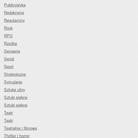
Publicystyka
Redakcyjne
Regulaminy
Rock
RPG
Rzeźba
Sensacja
Serial
Sport
Strategiczne
Symulacje
Sztuka ulicy
Sztuki piękne
Sztuki piękne
Teatr
Teatr
Teatralna i filmowa
Thriller i horror