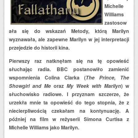
Michelle
Williams
zastosow
ała się do wskazań Metody, którą Marilyn
wyznawała, ale zapewne Marilyn w jej interpretacji
przejedzie do historii kina.
Pierwszy raz natknęłam się na tę opowieść
słuchając radia. BBC postanowiło zamienić
wspomnienia Colina Clarka (
The Prince, The
Showgirl and Me
oraz
My Week with Marilyn
) w
słuchowisko radiowe. I przyznam szczerze, że
urzekła mnie ta opowieść do tego stopnia, że z
niecierpliwością czekałam na kontynuację. A
później na film w reżyserii Simona Curtisa z
Michelle Williams jako Marilyn.