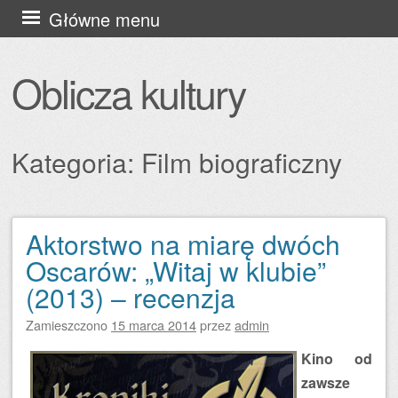
Przejdź
Główne menu
do
treści
Oblicza kultury
Kategoria:
Film biograficzny
Aktorstwo na miarę dwóch
Zobacz wpisy
Oscarów: „Witaj w klubie”
(2013) – recenzja
Zamieszczono
15 marca 2014
przez
admin
Kino od
zawsze