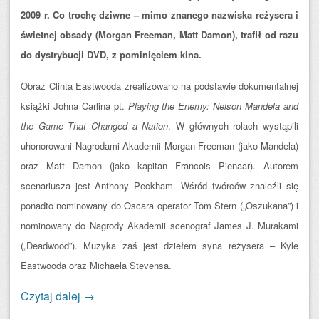
2009 r. Co trochę dziwne – mimo znanego nazwiska reżysera i
świetnej obsady (Morgan Freeman, Matt Damon), trafił od razu
do dystrybucji DVD, z pominięciem kina.
Obraz Clinta Eastwooda zrealizowano na podstawie dokumentalnej
książki Johna Carlina pt.
Playing the Enemy: Nelson Mandela and
the Game That Changed a Nation
. W głównych rolach wystąpili
uhonorowani Nagrodami Akademii Morgan Freeman (jako Mandela)
oraz Matt Damon (jako kapitan Francois Pienaar). Autorem
scenariusza jest Anthony Peckham. Wśród twórców znaleźli się
ponadto nominowany do Oscara operator Tom Stern („Oszukana”) i
nominowany do Nagrody Akademii scenograf James J. Murakami
(„Deadwood”). Muzyka zaś jest dziełem syna reżysera – Kyle
Eastwooda oraz Michaela Stevensa.
Czytaj dalej
→