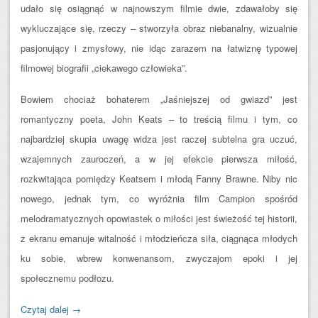
udało się osiągnąć w najnowszym filmie dwie, zdawałoby się
wykluczające się, rzeczy – stworzyła obraz niebanalny, wizualnie
pasjonujący i zmysłowy, nie idąc zarazem na łatwiznę typowej
filmowej biografii „ciekawego człowieka”.
Bowiem chociaż bohaterem „Jaśniejszej od gwiazd” jest
romantyczny poeta, John Keats – to treścią filmu i tym, co
najbardziej skupia uwagę widza jest raczej subtelna gra uczuć,
wzajemnych zauroczeń, a w jej efekcie pierwsza miłość,
rozkwitająca pomiędzy Keatsem i młodą Fanny Brawne. Niby nic
nowego, jednak tym, co wyróżnia film Campion spośród
melodramatycznych opowiastek o miłości jest świeżość tej historii,
z ekranu emanuje witalność i młodzieńcza siła, ciągnąca młodych
ku sobie, wbrew konwenansom, zwyczajom epoki i jej
społecznemu podłozu.
Czytaj dalej
→