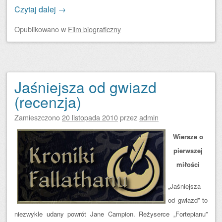
Czytaj dalej
→
Opublikowano
w
Film biograficzny
Jaśniejsza od gwiazd
(recenzja)
Zamieszczono
20 listopada 2010
przez
admin
Wiersze o
pierwszej
miłości
„Jaśniejsza
od gwiazd” to
niezwykle udany powrót Jane Campion. Reżyserce „Fortepianu”