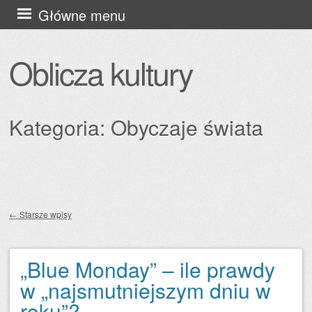
Przejdź
Główne menu
do
treści
Oblicza kultury
Kategoria:
Obyczaje świata
←
Starsze wpisy
Zobacz wpisy
„Blue Monday” – ile prawdy
w „najsmutniejszym dniu w
roku”?