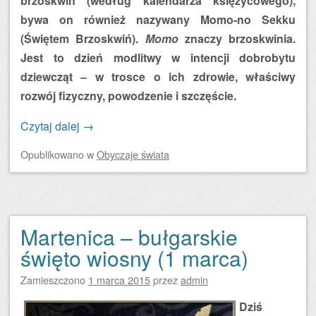
brzoskwiń (według kalendarza księżycowego),
bywa on również nazywany Momo-no Sekku
(Świętem Brzoskwiń).
Momo
znaczy brzoskwinia.
Jest to dzień modlitwy w intencji dobrobytu
dziewcząt – w trosce o ich zdrowie, właściwy
rozwój fizyczny, powodzenie i szczęście.
Czytaj dalej
→
Opublikowano
w
Obyczaje świata
Martenica – bułgarskie
święto wiosny (1 marca)
Zamieszczono
1 marca 2015
przez
admin
Dziś