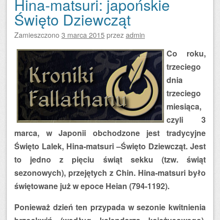
Hina-matsuri: japońskie
Święto Dziewcząt
Zamieszczono
3 marca 2015
przez
admin
Co roku,
trzeciego
dnia
trzeciego
miesiąca,
czyli 3
marca, w Japonii obchodzone jest tradycyjne
Święto Lalek, Hina-matsuri –Święto Dziewcząt. Jest
to jedno z pięciu świąt sekku (tzw. świąt
sezonowych), przejętych z Chin. Hina-matsuri było
świętowane już w epoce Heian (794-1192).
Ponieważ dzień ten przypada w sezonie kwitnienia