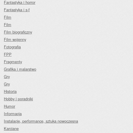
Fantastyka i horror
Fantastyka i s-f
Film
Film
Film biograficzny
Film wojenny
Fotografia
FPP
Fragmenty
Grafika i malarstwo
Gry
Gry
Historia
Hobby i poradniki
Humor
Informacja
Instalacje, performance, sztuka nowoczesna
Karciane