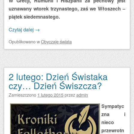
W Grecji, Rumunii i Hiszpanii za pechowy jest
uznawany wtorek trzynastego, zaś we Włoszech –
piątek siedemnastego.
Czytaj dalej
→
Opublikowano
w
Obyczaje świata
2 lutego: Dzień Świstaka
czy… Dzień Świszcza?
Zamieszczono
1 lutego 2015
przez
admin
Sympatyc
zna i
nieco
przewrotn