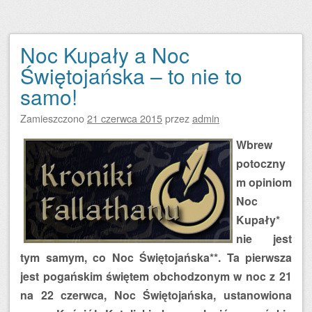
Noc Kupały a Noc
Świętojańska – to nie to
samo!
Zamieszczono
21 czerwca 2015
przez
admin
Wbrew
potoczny
m opiniom
Noc
Kupały*
nie jest
tym samym, co Noc Świętojańska**. Ta pierwsza
jest pogańskim świętem obchodzonym w noc z 21
na 22 czerwca, Noc Świętojańska, ustanowiona