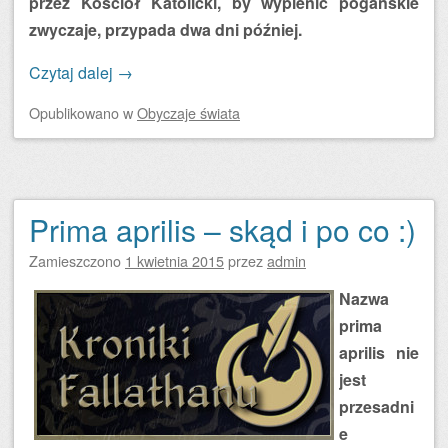
przez Kościół Katolicki, by wyplenić pogańskie
zwyczaje, przypada dwa dni później.
Czytaj dalej
→
Opublikowano
w
Obyczaje świata
Prima aprilis – skąd i po co :)
Zamieszczono
1 kwietnia 2015
przez
admin
Nazwa
prima
aprilis nie
jest
przesadni
e