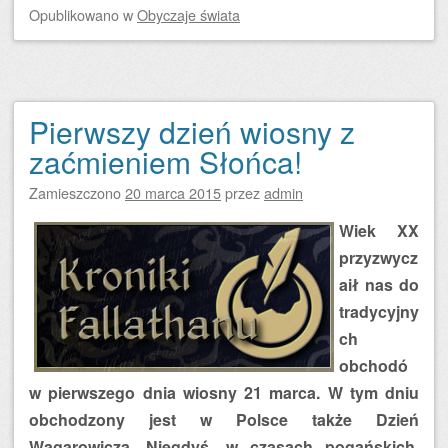
Opublikowano
w
Obyczaje świata
Pierwszy dzień wiosny z
zaćmieniem Słońca!
Zamieszczono
20 marca 2015
przez
admin
Wiek XX
przyzwycz
aił nas do
tradycyjny
ch
obchodó
w pierwszego dnia wiosny 21 marca. W tym dniu
obchodzony jest w Polsce także Dzień
Wagarowicza. Niegdyś, w czasach pogańskich,