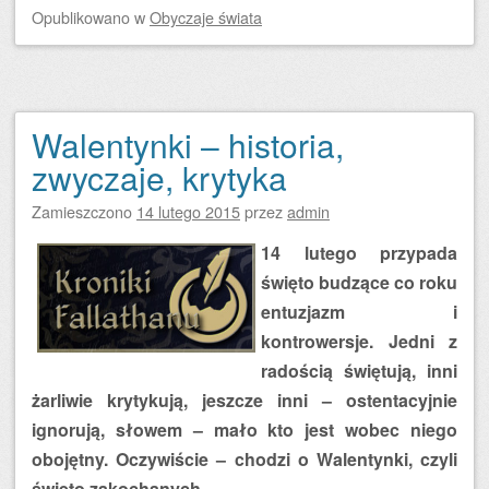
Opublikowano
w
Obyczaje świata
Walentynki – historia,
zwyczaje, krytyka
Zamieszczono
14 lutego 2015
przez
admin
14 lutego przypada
święto budzące co roku
entuzjazm i
kontrowersje. Jedni z
radością świętują, inni
żarliwie krytykują, jeszcze inni – ostentacyjnie
ignorują, słowem – mało kto jest wobec niego
obojętny. Oczywiście – chodzi o Walentynki, czyli
święto zakochanych…