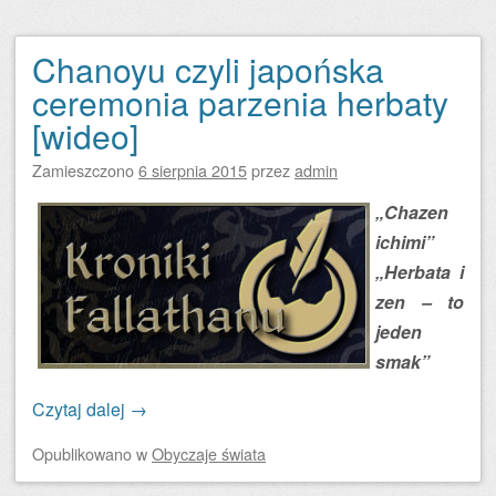
Chanoyu czyli japońska
ceremonia parzenia herbaty
[wideo]
Zamieszczono
6 sierpnia 2015
przez
admin
„Chazen
ichimi”
„Herbata i
zen – to
jeden
smak”
Czytaj dalej
→
Opublikowano
w
Obyczaje świata