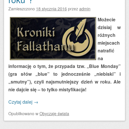
Zamieszczono
18 stycznia 2016
przez
admin
Możecie
dzisiaj w
różnych
miejscach
natrafić
na
informację o tym, że przypada tzw. „Blue Monday”
(gra słów „blue” to jednocześnie „niebiski” i
„smutny”), czyli najsmutniejszy dzień w roku. Ale
nie dajcie się – to tylko mistyfikacja!
Czytaj dalej
→
Opublikowano
w
Obyczaje świata