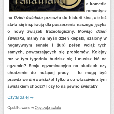
a komedia
romantycz
na
Dzień świstaka
przeszła do historii kina, ale też
stała się inspiracją dla poszerzenia naszego języka
o nowy związek frazeologiczny. Mówiąc
dzień
świstaka
, mamy na myśli dzień kiepski, szalony w
negatywnym sensie i (lub) pełen wciąż tych
samych, powtarzających się problemów. Kolejny
raz w tym tygodniu budzisz się i musisz iść na
egzamin? Sesja egzaminacyjna na studiach czy
chodzenie do nużącej pracy – to mogą być
prawdziwe
dni świstaka
! Tylko o co właściwie z tym
świstakiem chodzi? I czy to na pewno świstak?
Czytaj dalej
→
Opublikowano
w
Obyczaje świata